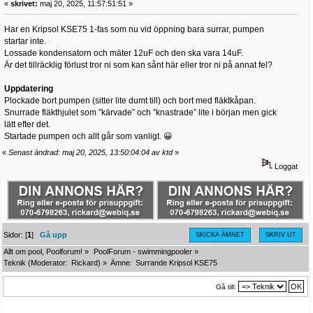
«
skrivet:
maj 20, 2025, 11:57:51:51 »
Har en Kripsol KSE75 1-fas som nu vid öppning bara surrar, pumpen
startar inte.
Lossade kondensatorn och mäter 12uF och den ska vara 14uF.
Är det tillräcklig förlust tror ni som kan sånt här eller tror ni på annat fel?
Uppdatering
Plockade bort pumpen (sitter lite dumt till) och bort med fläktkåpan.
Snurrade fläkthjulet som ”kärvade” och ”knastrade” lite i början men gick
lätt efter det.
Startade pumpen och allt går som vanligt. 😀
«
Senast ändrad: maj 20, 2025, 13:50:04:04 av ktd
»
Loggat
Sidor: [
1
]
Gå upp
SKICKA ÄMNET
SKRIV UT
Allt om pool, Poolforum!
»
PoolForum - swimmingpooler
»
Teknik
(Moderator:
Rickard
) »
Ämne:
Surrande Kripsol KSE75
Gå till: