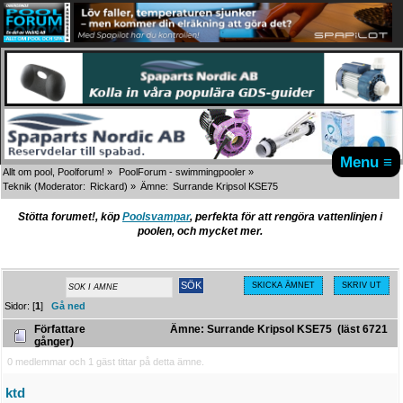
Menu ≡
Allt om pool, Poolforum!
»
PoolForum - swimmingpooler
»
Teknik
(Moderator:
Rickard
) »
Ämne:
Surrande Kripsol KSE75
Stötta forumet!, köp
Poolsvampar
, perfekta för att rengöra vattenlinjen i
poolen, och mycket mer.
SKICKA ÄMNET
SKRIV UT
Sidor: [
1
]
Gå ned
Författare
Ämne: Surrande Kripsol KSE75 (läst 6721
gånger)
0 medlemmar och 1 gäst tittar på detta ämne.
ktd