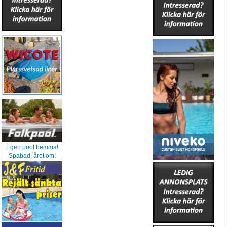
Egen pool hemma!
Spabad, året om!