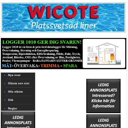
Nya svar
Olästa sen sist
Alla olästa
Sök
Regler