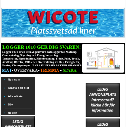
Nya svar
Olästa sen sist
Alla olästa
Sök
Regler