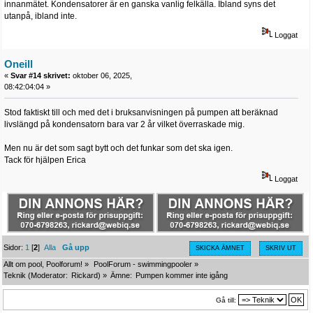
innanmätet. Kondensatorer är en ganska vanlig felkälla. Ibland syns det
utanpå, ibland inte.
Loggat
Oneill
«
Svar #14 skrivet:
oktober 06, 2025,
08:42:04:04 »
Stod faktiskt till och med det i bruksanvisningen på pumpen att beräknad
livslängd på kondensatorn bara var 2 år vilket överraskade mig.
Men nu är det som sagt bytt och det funkar som det ska igen.
Tack för hjälpen Erica
Loggat
Sidor:
1
[
2
]
Alla
Gå upp
SKICKA ÄMNET
SKRIV UT
Allt om pool, Poolforum!
»
PoolForum - swimmingpooler
»
Teknik
(Moderator:
Rickard
) »
Ämne:
Pumpen kommer inte igång 
Gå till: