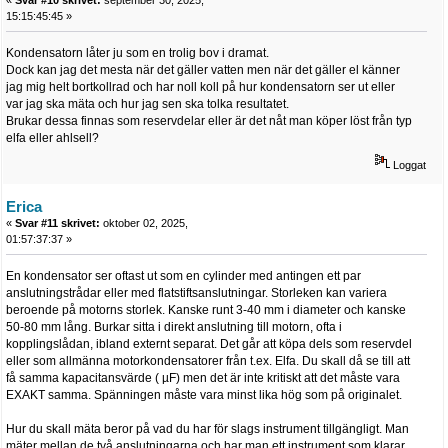
15:15:45:45 »
Kondensatorn låter ju som en trolig bov i dramat.
Dock kan jag det mesta när det gäller vatten men när det gäller el känner
jag mig helt bortkollrad och har noll koll på hur kondensatorn ser ut eller
var jag ska mäta och hur jag sen ska tolka resultatet.
Brukar dessa finnas som reservdelar eller är det nåt man köper löst från typ
elfa eller ahlsell?
Loggat
Erica
«
Svar #11 skrivet:
oktober 02, 2025,
01:57:37:37 »
En kondensator ser oftast ut som en cylinder med antingen ett par
anslutningstrådar eller med flatstiftsanslutningar. Storleken kan variera
beroende på motorns storlek. Kanske runt 3-40 mm i diameter och kanske
50-80 mm lång. Burkar sitta i direkt anslutning till motorn, ofta i
kopplingslådan, ibland externt separat. Det går att köpa dels som reservdel
eller som allmänna motorkondensatorer från t.ex. Elfa. Du skall då se till att
få samma kapacitansvärde ( µF) men det är inte kritiskt att det måste vara
EXAKT samma. Spänningen måste vara minst lika hög som på originalet.
Hur du skall mäta beror på vad du har för slags instrument tillgängligt. Man
mäter mellan de två anslutningarna och har man ett instrument som klarar