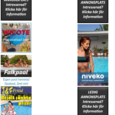
Egen pool hemma!
Spabad, året om!