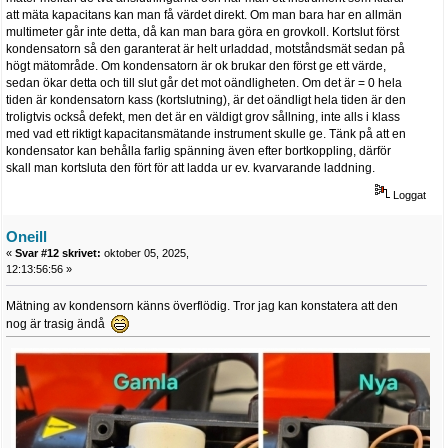
att mäta kapacitans kan man få värdet direkt. Om man bara har en allmän
multimeter går inte detta, då kan man bara göra en grovkoll. Kortslut först
kondensatorn så den garanterat är helt urladdad, motståndsmät sedan på
högt mätområde. Om kondensatorn är ok brukar den först ge ett värde,
sedan ökar detta och till slut går det mot oändligheten. Om det är = 0 hela
tiden är kondensatorn kass (kortslutning), är det oändligt hela tiden är den
troligtvis också defekt, men det är en väldigt grov sållning, inte alls i klass
med vad ett riktigt kapacitansmätande instrument skulle ge. Tänk på att en
kondensator kan behålla farlig spänning även efter bortkoppling, därför
skall man kortsluta den fört för att ladda ur ev. kvarvarande laddning.
Loggat
Oneill
«
Svar #12 skrivet:
oktober 05, 2025,
12:13:56:56 »
Mätning av kondensorn känns överflödig. Tror jag kan konstatera att den
nog är trasig ändå