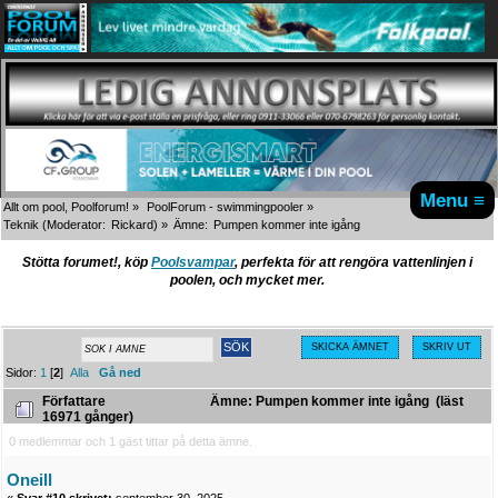
Menu ≡
Allt om pool, Poolforum!
»
PoolForum - swimmingpooler
»
Teknik
(Moderator:
Rickard
) »
Ämne:
Pumpen kommer inte igång 
Stötta forumet!, köp
Poolsvampar
, perfekta för att rengöra vattenlinjen i
poolen, och mycket mer.
SKICKA ÄMNET
SKRIV UT
Sidor:
1
[
2
]
Alla
Gå ned
Författare
Ämne: Pumpen kommer inte igång (läst
16971 gånger)
0 medlemmar och 1 gäst tittar på detta ämne.
Oneill
«
Svar #10 skrivet:
september 30, 2025,