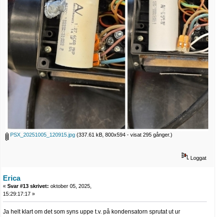
PSX_20251005_120915.jpg
(337.61 kB, 800x594 - visat 295 gånger.)
Loggat
Erica
«
Svar #13 skrivet:
oktober 05, 2025,
15:29:17:17 »
Ja helt klart om det som syns uppe t.v. på kondensatorn sprutat ut ur