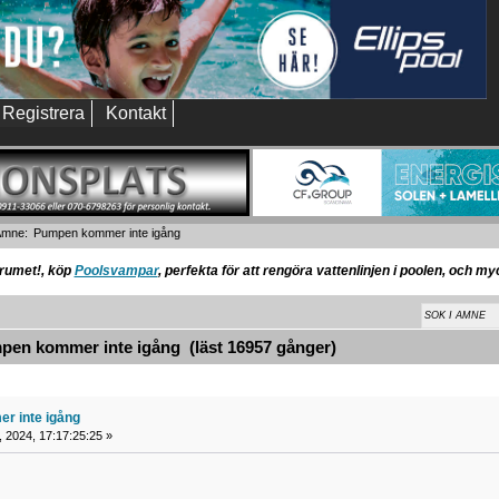
Registrera
Kontakt
Ämne:
Pumpen kommer inte igång 
orumet!, köp
Poolsvampar
, perfekta för att rengöra vattenlinjen i poolen, och m
en kommer inte igång (läst 16957 gånger)
r inte igång
 2024, 17:17:25:25 »