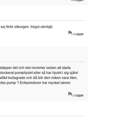
ej förbi silkorgen ,högst otroligt)
Loggat
å släpper det och den kommer sedan att starta
ockerat pumphjulet eller så har hjulet i sig självt
alltid kullagrade och då bör den risken vara liten,
en trefas pump ? Enfasmotorer har mycket sämre
Loggat