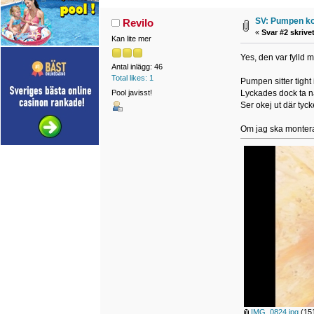
SV: Pumpen ko
Revilo
«
Svar #2 skrivet
Kan lite mer
Yes, den var fylld 
Antal inlägg: 46
Total likes: 1
Pumpen sitter tight 
Pool javisst!
Lyckades dock ta n
Ser okej ut där tyck
Om jag ska montera 
IMG_0824.jpg
(151