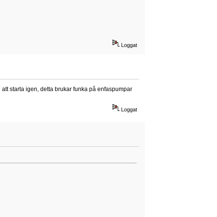
Loggat
n att starta igen, detta brukar funka på enfaspumpar
Loggat