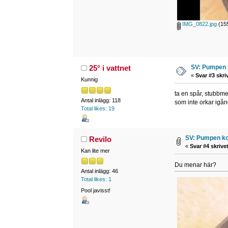
IMG_0822.jpg
(155
SV: Pumpen 
25° i vattnet
«
Svar #3 skri
Kunnig
ta en spår, stubbme
Antal inlägg: 118
som inte orkar igå
Total likes: 19
SV: Pumpen ko
Revilo
«
Svar #4 skrivet
Kan lite mer
Du menar här?
Antal inlägg: 46
Total likes: 1
Pool javisst!