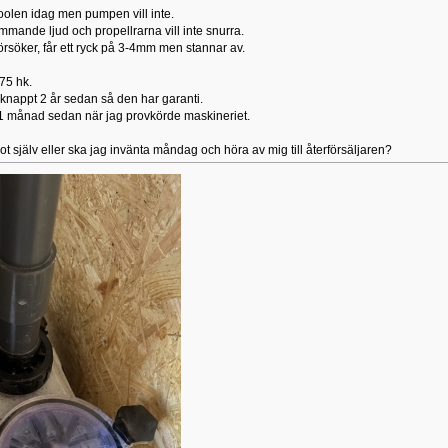
oolen idag men pumpen vill inte.
mande ljud och propellrarna vill inte snurra.
örsöker, får ett ryck på 3-4mm men stannar av.
.75 hk.
knappt 2 år sedan så den har garanti.
1 månad sedan när jag provkörde maskineriet.
t själv eller ska jag invänta måndag och höra av mig till återförsäljaren?