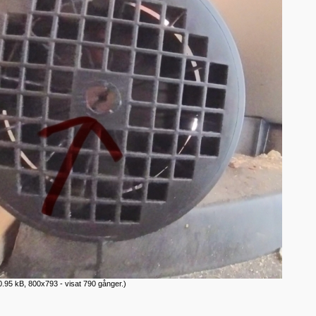
.95 kB, 800x793 - visat 790 gånger.)