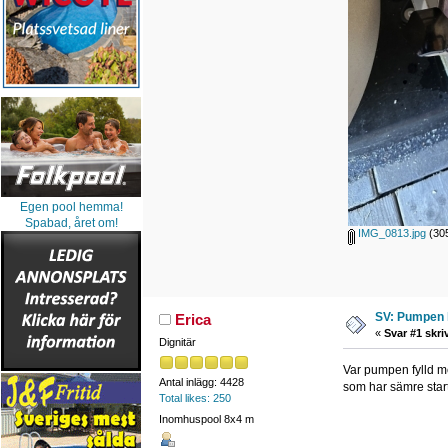
Egen pool hemma!
Spabad, året om!
IMG_0813.jpg
(305
SV: Pumpen 
Erica
«
Svar #1 skri
Dignitär
Var pumpen fylld me
Antal inlägg: 4428
som har sämre start
Total likes: 250
Inomhuspool 8x4 m