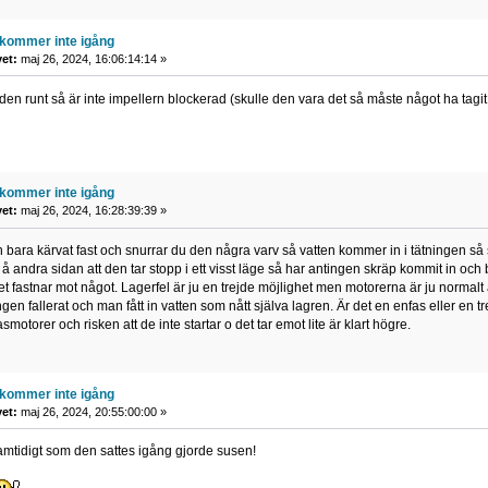
kommer inte igång
vet:
maj 26, 2024, 16:06:14:14 »
en runt så är inte impellern blockerad (skulle den vara det så måste något ha tagit s
kommer inte igång
vet:
maj 26, 2024, 16:28:39:39 »
n bara kärvat fast och snurrar du den några varv så vatten kommer in i tätningen s
 andra sidan att den tar stopp i ett visst läge så har antingen skräp kommit in och bl
et fastnar mot något. Lagerfel är ju en trejde möjlighet men motorerna är ju normalt 
ningen fallerat och man fått in vatten som nått själva lagren. Är det en enfas eller 
smotorer och risken att de inte startar o det tar emot lite är klart högre.
kommer inte igång
vet:
maj 26, 2024, 20:55:00:00 »
amtidigt som den sattes igång gjorde susen!