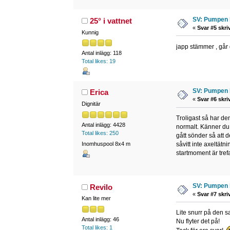
SV: Pumpen 
25° i vattnet
«
Svar #5 skri
Kunnig
japp stämmer , går d
Antal inlägg: 118
Total likes: 19
SV: Pumpen 
Erica
«
Svar #6 skri
Dignitär
Troligast så har de
Antal inlägg: 4428
normalt. Känner du å
Total likes: 250
gått sönder så att d
Inomhuspool 8x4 m
såvitt inte axeltät
startmoment är trefa
SV: Pumpen 
Revilo
«
Svar #7 skri
Kan lite mer
Lite snurr på den s
Antal inlägg: 46
Nu flyter det på!
Total likes: 1