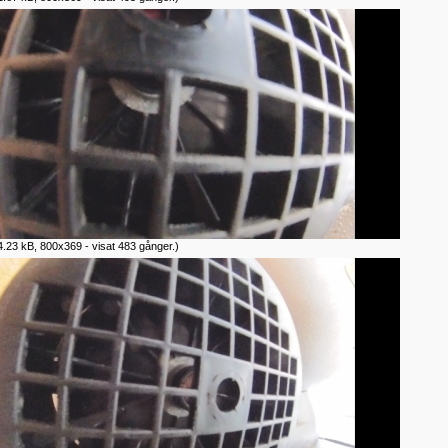
.23 kB, 800x369 - visat 483 gånger.)