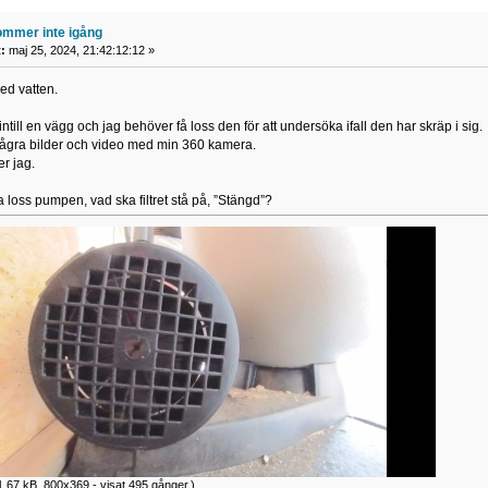
mmer inte igång
:
maj 25, 2024, 21:42:12:12 »
med vatten.
intill en vägg och jag behöver få loss den för att undersöka ifall den har skräp i sig.
ågra bilder och video med min 360 kamera.
er jag.
loss pumpen, vad ska filtret stå på, ”Stängd”?
.67 kB, 800x369 - visat 495 gånger.)