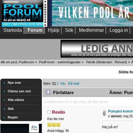
Startsida
Forum
Hjälp
Sök
Medlemmar
Logga in
Allt om pool, Poolforum!
»
PoolForum - swimmingpooler
»
Teknik
(Moderator:
Rickard
) »
Stötta f
Nya svar
Sidor: [
1
]
2
Alla
Gå ned
Olästa sen sist
Författare
Ämne: Pump
Alla olästa
0 medlemmar och 1 gäst tittar på detta ämne.
Sök
Pumpen komme
Revilo
«
skrivet:
maj 25,
Regler
Kan lite mer
Hej på er!
Antal inlägg: 46