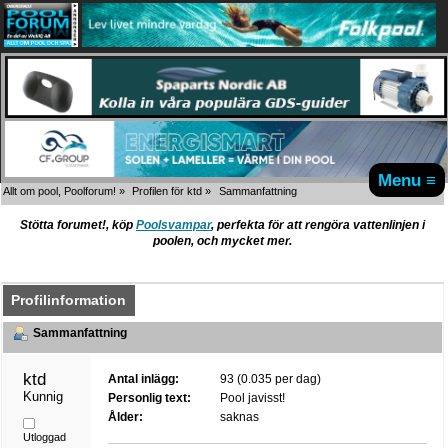
Menu ≡
Allt om pool, Poolforum!
»
Profilen för ktd
»
Sammanfattning
Stötta forumet!, köp
Poolsvampar
, perfekta för att rengöra vattenlinjen i
poolen, och mycket mer.
Profilinformation
Sammanfattning
ktd 
Antal inlägg:
93 (0.035 per dag)
Kunnig
Personlig text:
Pool javisst!
Ålder:
saknas
Utloggad