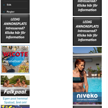
Sök
Regler
Egen pool hemma!
Spabad, året om!