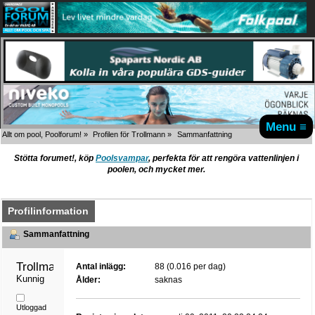
Menu ≡
Allt om pool, Poolforum!
»
Profilen för Trollmann
»
Sammanfattning
Stötta forumet!, köp
Poolsvampar
, perfekta för att rengöra vattenlinjen i
poolen, och mycket mer.
Profilinformation
Sammanfattning
Trollmann 
Antal inlägg:
88 (0.016 per dag)
Kunnig
Ålder:
saknas
Utloggad