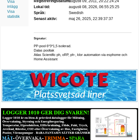
Registreringsdatum:
augusti 09, 2011, 20:22:24:24
Visa
inlägg
Lokal tid:
augusti 08, 2026, 06:55:25:25
Visa
Språk:
Swedish
statistik
Senast aktiv:
maj 26, 2025, 22:39:37:37
Signatur:
PP-pool 6*3*1,5 isolerad.
Dalas pooltak
Atlas Scientific ph, oRP, ph-, klor automation via esphome och
Home Assistant