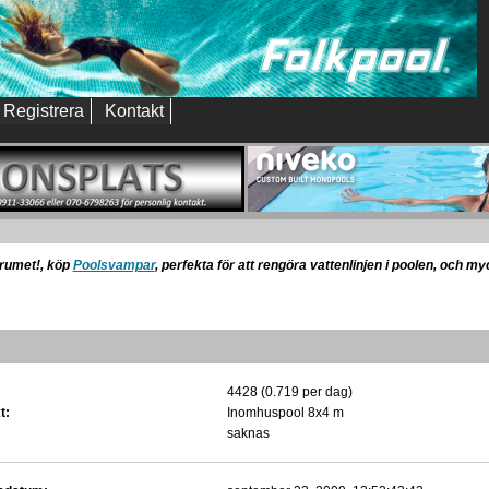
Registrera
Kontakt
orumet!, köp
Poolsvampar
, perfekta för att rengöra vattenlinjen i poolen, och m
4428 (0.719 per dag)
t:
Inomhuspool 8x4 m
saknas