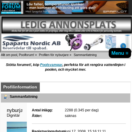
Menu ≡
Allt om pool, Poolforum!
»
Profilen för nyburjare
»
Sammanfattning
Stötta forumet!, köp
Poolsvampar
, perfekta för att rengöra vattenlinjen i
poolen, och mycket mer.
Profilinformation
Sammanfattning
nyburjare 
Antal inlägg:
2288 (0.345 per dag)
Dignitär
Ålder:
saknas
Registreringsdatum:
juni 17, 2008, 15:16:11:11