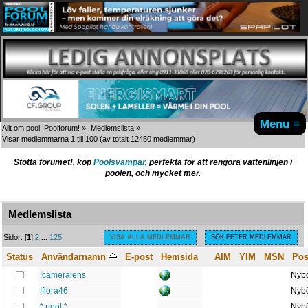
Menu ≡
Allt om pool, Poolforum!
»
Medlemslista
»
Visar medlemmarna 1 till 100
(av totalt 12450 medlemmar)
Stötta forumet!, köp
Poolsvampar
, perfekta för att rengöra vattenlinjen i
poolen, och mycket mer.
Medlemslista
A
B
C
D
E
F
G
H
I
J
K
L
M
N
O
P
Q
R
S
T
U
V
W
X
Y
Z
Sidor: [
1
]
2
...
125
VISA ALLA MEDLEMMAR
SÖK EFTER MEDLEMMAR
Status
Användarnamn
E-post
Hemsida
AIM
YIM
MSN
Pos
!cameralens
Nybö
!flora46
Nybö
* pool *
Nybö