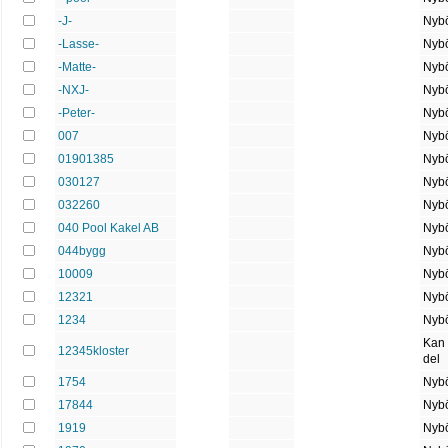
-J-
Nybö
-Lasse-
Nybö
-Matte-
Nybö
-NXJ-
Nybö
-Peter-
Nybö
007
Nybö
01901385
Nybö
030127
Nybö
032260
Nybö
040 Pool Kakel AB
Nybö
044bygg
Nybö
10009
Nybö
12321
Nybö
1234
Nybö
Kan
12345kloster
del
1754
Nybö
17844
Nybö
1919
Nybö