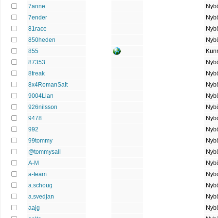
7anne
Nybö
7ender
Nybö
81race
Nybö
850heden
Nybö
855
Kun
87353
Nybö
8freak
Nybö
8x4RomanSalt
Nybö
9004Lian
Nybö
926nilsson
Nybö
9478
Nybö
992
Nybö
99tommy
Nybö
@tommysall
Nybö
A-M
Nybö
a-team
Nybö
a.schoug
Nybö
a.svedjan
Nybö
aajg
Nybö