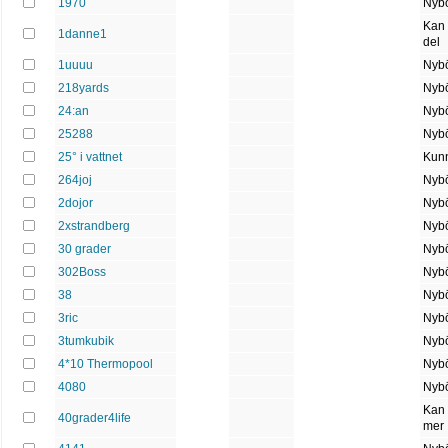
1970
Nybö
Kan
1danne1
del
1uuuu
Nybö
218yards
Nybö
24:an
Nybö
25288
Nybö
25° i vattnet
Kun
264joj
Nybö
2dojor
Nybö
2xstrandberg
Nybö
30 grader
Nybö
302Boss
Nybö
38
Nybö
3ric
Nybö
3tumkubik
Nybö
4*10 Thermopool
Nybö
4080
Nybö
Kan 
40grader4life
mer