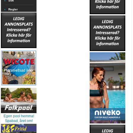
Sök
Regler
Egen pool hemma!
Spabad, året om!