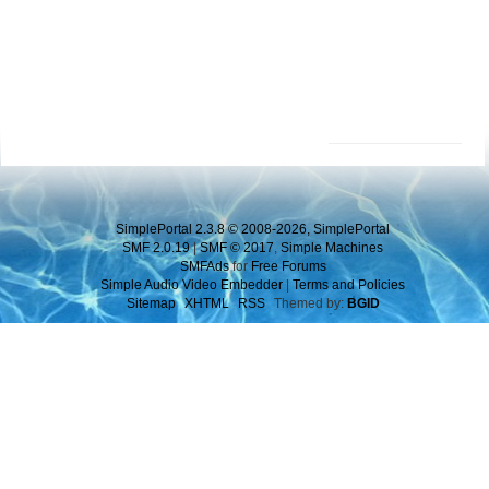
SimplePortal 2.3.8 © 2008-2026, SimplePortal
SMF 2.0.19
|
SMF © 2017
,
Simple Machines
SMFAds
for
Free Forums
Simple Audio Video Embedder
|
Terms and Policies
Sitemap
XHTML
RSS
Themed by:
BGID