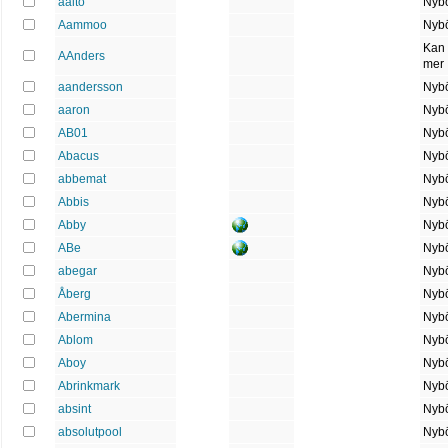
aalto
Nybö
Aammoo
Nybö
Kan 
AAnders
mer
aandersson
Nybö
aaron
Nybö
AB01
Nybö
Abacus
Nybö
abbemat
Nybö
Abbis
Nybö
Abby
Nybö
ABe
Nybö
abegar
Nybö
Åberg
Nybö
Abermina
Nybö
Ablom
Nybö
Aboy
Nybö
Abrinkmark
Nybö
absint
Nybö
absolutpool
Nybö