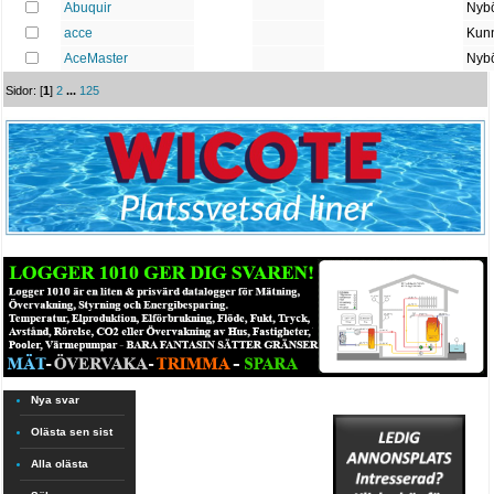
Abuquir
Nybö
acce
Kun
AceMaster
Nybö
Sidor: [
1
]
2
...
125
Nya svar
Olästa sen sist
Alla olästa