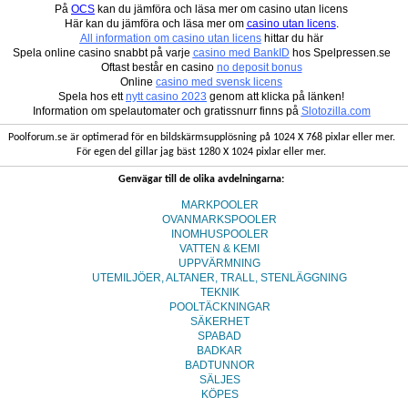
På
OCS
kan du jämföra och läsa mer om casino utan licens
Här kan du jämföra och läsa mer om
casino utan licens
.
All information om casino utan licens
hittar du här
Spela online casino snabbt på varje
casino med BankID
hos Spelpressen.se
Oftast består en casino
no deposit bonus
Online
casino med svensk licens
Spela hos ett
nytt casino 2023
genom att klicka på länken!
Information om spelautomater och gratissnurr finns på
Slotozilla.com
Poolforum.se är optimerad för en bildskärmsupplösning på 1024 X 768 pixlar eller mer.
För egen del gillar jag bäst 1280 X 1024 pixlar eller mer.
Genvägar till de olika avdelningarna:
MARKPOOLER
OVANMARKSPOOLER
INOMHUSPOOLER
VATTEN & KEMI
UPPVÄRMNING
UTEMILJÖER, ALTANER, TRALL, STENLÄGGNING
TEKNIK
POOLTÄCKNINGAR
SÄKERHET
SPABAD
BADKAR
BADTUNNOR
SÄLJES
KÖPES