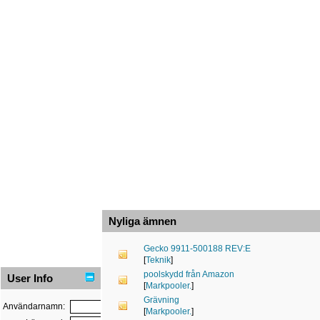
Nyliga ämnen
Gecko 9911-500188 REV:E
[
Teknik
]
poolskydd från Amazon
User Info
[
Markpooler.
]
Grävning
Användarnamn:
[
Markpooler.
]