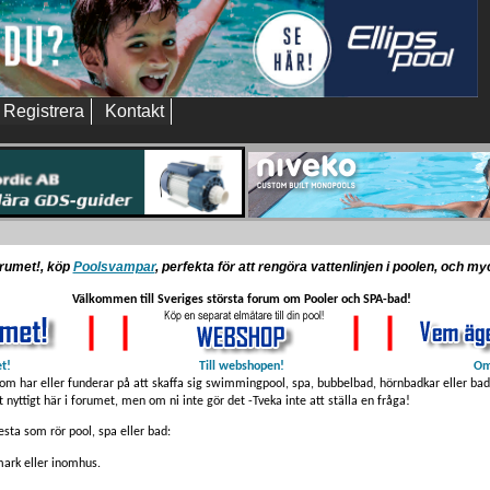
Registrera
Kontakt
orumet!, köp
Poolsvampar
, perfekta för att rengöra vattenlinjen i poolen, och m
Välkommen till Sveriges största forum om Pooler och SPA-bad!
et!
Till webshopen!
Om
som har eller funderar på att skaffa sig swimmingpool, spa, bubbelbad, hörnbadkar eller badt
t nyttigt här i forumet, men om ni inte gör det -Tveka inte att ställa en fråga!
sta som rör pool, spa eller bad:
ark eller inomhus.