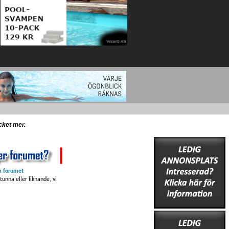
ycket mer.
 forumet
unna eller liknande, vi