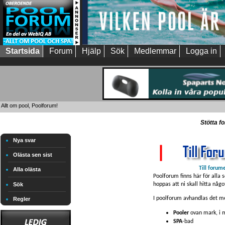
Startsida
Forum
Hjälp
Sök
Medlemmar
Logga in
Allt om pool, Poolforum!
Stötta f
Nya svar
Olästa sen sist
Till forum
Alla olästa
Poolforum finns här för alla 
hoppas att ni skall hitta någo
Sök
I poolforum avhandlas det me
Regler
Pooler
ovan mark, i m
SPA
-bad