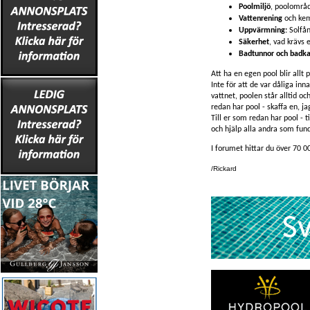
Poolmiljö
, poolområd
Vattenrening
och kem
Uppvärmning:
Solfå
Säkerhet
, vad krävs 
Badtunnor och badka
Att ha en egen pool blir allt 
Inte för att de var dåliga inn
vattnet, poolen står alltid o
redan har pool - skaffa en, ja
Till er som redan har pool - t
och hjälp alla andra som fund
I forumet hittar du över 70 0
/Rickard