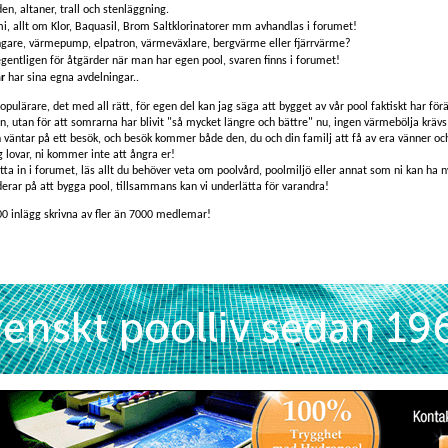
en, altaner, trall och stenläggning.
i, allt om Klor, Baquasil, Brom Saltklorinatorer mm avhandlas i forumet!
ngare, värmepump, elpatron, värmeväxlare, bergvärme eller fjärrvärme?
egentligen för åtgärder när man har egen pool, svaren finns i forumet!
r
har sina egna avdelningar..
populärare, det med all rätt, för egen del kan jag säga att bygget av vår pool faktiskt har förä
an, utan för att somrarna har blivit "så mycket längre och bättre" nu, ingen värmebölja krävs 
ch väntar på ett besök, och besök kommer både den, du och din familj att få av era vänner o
g lovar, ni kommer inte att ångra er!
itta in i forumet, läs allt du behöver veta om poolvård, poolmiljö eller annat som ni kan ha ny
erar på att bygga pool, tillsammans kan vi underlätta för varandra!
00 inlägg skrivna av fler än 7000 medlemar!