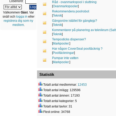
Lösenord:
Råd - ovanmarkspool i sluttning
[
Ovanmarkspooler
]
Rekommendera poolrobot
Välkommen
Gäst
. Var
[
Teknik
]
snäll och
logga in
eller
Gängsnöre istället för gängtejp?
registrera dig som ny
[
Teknik
]
medlem
.
Kommentarer på planering av teknikrum (Sa
[
Teknik
]
Temposticks dispenser?
[
Markpooler.
]
Har någon CoverSeal pooltäcknig ?
[
Pooltäckningar
]
Pumpar inte vatten
[
Markpooler.
]
Statistik
Totalt antal medlemmar:
12453
Totalt antal inlägg: 129596
Totalt antal ämnen: 17193
Totalt antal kategorier: 5
Totalt antal tavlor: 31
Flest online: 34768