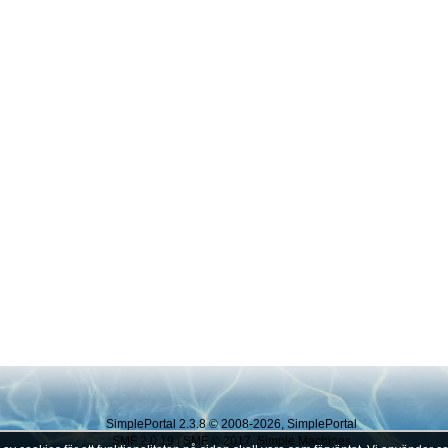
SimplePortal 2.3.8 © 2008-2026, SimplePortal
SMF 2.0.19
|
SMF © 2017
,
Simple Machines