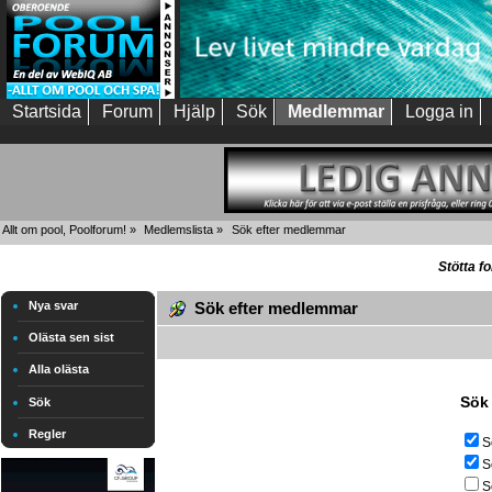
Startsida
Forum
Hjälp
Sök
Medlemmar
Logga in
Allt om pool, Poolforum!
»
Medlemslista
»
Sök efter medlemmar
Stötta f
Nya svar
Sök efter medlemmar
Olästa sen sist
Alla olästa
Sök 
Sök
Regler
S
S
S