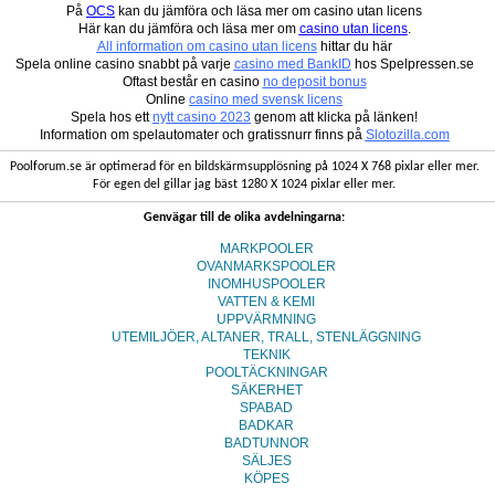
På
OCS
kan du jämföra och läsa mer om casino utan licens
Här kan du jämföra och läsa mer om
casino utan licens
.
All information om casino utan licens
hittar du här
Spela online casino snabbt på varje
casino med BankID
hos Spelpressen.se
Oftast består en casino
no deposit bonus
Online
casino med svensk licens
Spela hos ett
nytt casino 2023
genom att klicka på länken!
Information om spelautomater och gratissnurr finns på
Slotozilla.com
Poolforum.se är optimerad för en bildskärmsupplösning på 1024 X 768 pixlar eller mer.
För egen del gillar jag bäst 1280 X 1024 pixlar eller mer.
Genvägar till de olika avdelningarna:
MARKPOOLER
OVANMARKSPOOLER
INOMHUSPOOLER
VATTEN & KEMI
UPPVÄRMNING
UTEMILJÖER, ALTANER, TRALL, STENLÄGGNING
TEKNIK
POOLTÄCKNINGAR
SÄKERHET
SPABAD
BADKAR
BADTUNNOR
SÄLJES
KÖPES