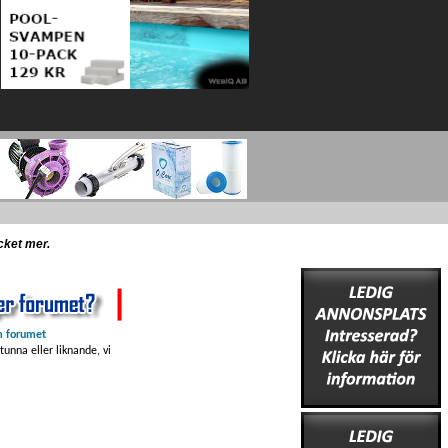
ycket mer.
 forumet
unna eller liknande, vi