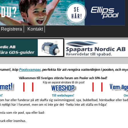
Registrera
Kontakt
orumet!, köp
Poolsvampar
, perfekta för att rengöra vattenlinjen i poolen, och m
Välkommen till Sveriges största forum om Pooler och SPA-bad!
et!
Till webshopen!
Om
som har eller funderar på att skaffa sig swimmingpool, spa, bubbelbad, hörnbadkar eller badt
t nyttigt här i forumet, men om ni inte gör det -Tveka inte att ställa en fråga!
sta som rör pool, spa eller bad:
ark eller inomhus.