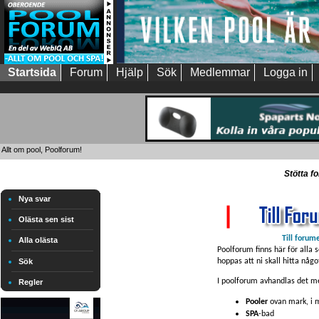
Startsida
Forum
Hjälp
Sök
Medlemmar
Logga in
Allt om pool, Poolforum!
Stötta f
Nya svar
Olästa sen sist
Till forum
Alla olästa
Poolforum finns här för alla 
hoppas att ni skall hitta någo
Sök
I poolforum avhandlas det me
Regler
Pooler
ovan mark, i m
SPA
-bad