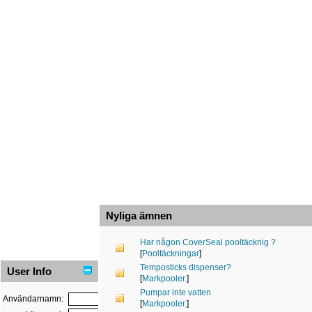
Nyliga ämnen
Har någon CoverSeal pooltäcknig ?
[
Pooltäckningar
]
Temposticks dispenser?
User Info
[
Markpooler.
]
Pumpar inte vatten
Användarnamn:
[
Markpooler.
]