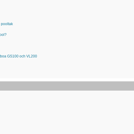
 pooltak
pool?
Balboa GS100 och VL200