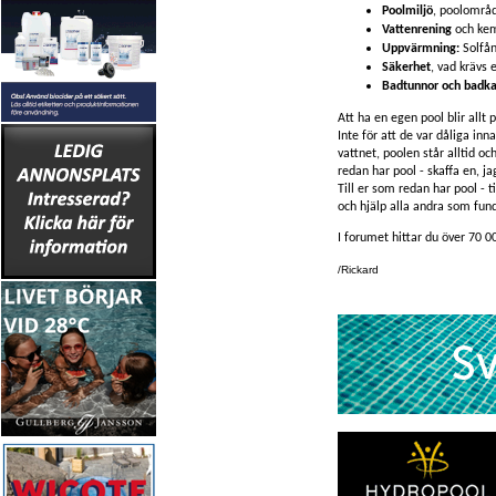
Poolmiljö
, poolområd
Vattenrening
och kem
Uppvärmning:
Solfå
Säkerhet
, vad krävs 
Badtunnor och badka
Att ha en egen pool blir allt 
Inte för att de var dåliga inn
vattnet, poolen står alltid o
redan har pool - skaffa en, ja
Till er som redan har pool - t
och hjälp alla andra som fund
I forumet hittar du över 70 0
/Rickard