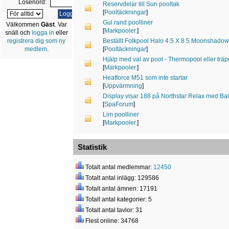
Lösenord:
Reservdelar till Sun pooltak
[
Pooltäckningar
]
Gul rand poolliner
Välkommen
Gäst
. Var
[
Markpooler.
]
snäll och
logga in
eller
Beställt Folkpool Halo 4.5 X 8.5 Moonshadow
registrera dig som ny
[
Pooltäckningar
]
medlem
.
Hjälp med val av pool - Thermopool eller trä
[
Markpooler.
]
Heatforce M51 som inte startar
[
Uppvärmning
]
Display visar 188 på Northstar Relax med 
[
SpaForum
]
Lim poolliner
[
Markpooler.
]
Statistik
Totalt antal medlemmar:
12450
Totalt antal inlägg: 129586
Totalt antal ämnen: 17191
Totalt antal kategorier: 5
Totalt antal tavlor: 31
Flest online: 34768