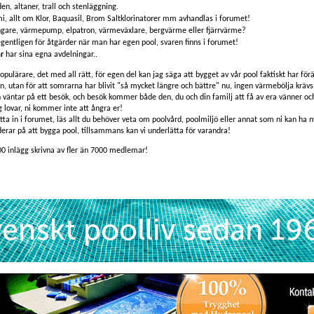
en, altaner, trall och stenläggning.
i, allt om Klor, Baquasil, Brom Saltklorinatorer mm avhandlas i forumet!
ngare, värmepump, elpatron, värmeväxlare, bergvärme eller fjärrvärme?
egentligen för åtgärder när man har egen pool, svaren finns i forumet!
r
har sina egna avdelningar..
populärare, det med all rätt, för egen del kan jag säga att bygget av vår pool faktiskt har förä
an, utan för att somrarna har blivit "så mycket längre och bättre" nu, ingen värmebölja krävs 
ch väntar på ett besök, och besök kommer både den, du och din familj att få av era vänner o
g lovar, ni kommer inte att ångra er!
itta in i forumet, läs allt du behöver veta om poolvård, poolmiljö eller annat som ni kan ha ny
erar på att bygga pool, tillsammans kan vi underlätta för varandra!
00 inlägg skrivna av fler än 7000 medlemar!