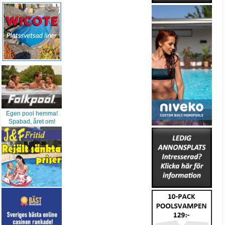
Egen pool hemma!
Spabad, året om!