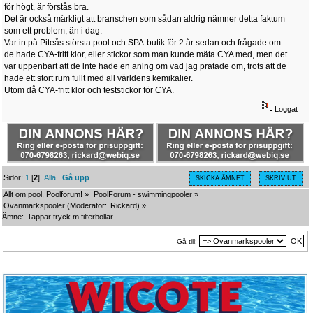
för högt, är förstås bra.
Det är också märkligt att branschen som sådan aldrig nämner detta faktum
som ett problem, än i dag.
Var in på Piteås största pool och SPA-butik för 2 år sedan och frågade om
de hade CYA-fritt klor, eller stickor som man kunde mäta CYA med, men det
var uppenbart att de inte hade en aning om vad jag pratade om, trots att de
hade ett stort rum fullt med all världens kemikalier.
Utom då CYA-fritt klor och teststickor för CYA.
Loggat
Sidor:
1
[
2
]
Alla
Gå upp
SKICKA ÄMNET
SKRIV UT
Allt om pool, Poolforum!
»
PoolForum - swimmingpooler
»
Ovanmarkspooler
(Moderator:
Rickard
) »
Ämne:
Tappar tryck m filterbollar 
Gå till: