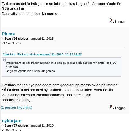
Tycker bara det är tråkigt att man inte kan sluta klaga på sånt som hände för
5-20 år sedan.
Dags att vända blad som kungen sa.
Loggat
Plums
«
Svar #16 skrivet:
augusti 11, 2025,
21:19:53:53 »
Citat från: Rickard skrivet augusti 11, 2025, 13:43:22:22
Tycker bara det är tråkigt att man inte kan sluta klaga på sånt som hände för 5-20
år sedan.
Dags att vända blad som kungen sa.
Det finns många nya poolägare som googlar upp massa skräp på internet.
Så för dem är det bra med nytt aktuellt material hela tiden. Även för din
verksamhet eftersom Poolanvändarens jobb leder till din
annonsförsäljning.
(1 person liked this)
Loggat
nyburjare
«
Svar #17 skrivet:
augusti 11, 2025,
23:07:53:53 »