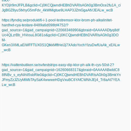
inkX-
KYDjlr9mJFPLB&gclid=Cj0KCQjwndHEBhDVARIsAGh0g3BmOce2fu1A_ci
JgBGZ8yuSfxhyG5mFdv_4kWMigtue9LHAP3JZmGgaAtVJEALw_wcB
https://fyndiq.se/produkt/6-i-1-pool-testremsor-klor-brom-ph-alkalinitet-
hardhet-cya-testare-8489a6d098bf4752/?
gad_source=1&gad_campaignid=22068346990&gbraid=0AAAAADtyq8df
Uc4QLzrBb_HVosuL8G81o&gclid=Cj0KCQjwndHEBhDVARIsAGh0g3DO
M-
GKen3XMLaEiWFFTUX0S1QtkkMftHeIJj7XAdoYochYIzuDwfUaAk_xEALw
_wcB
https://vattenbutiken.se/sv/teststrips-easy-dip-klor-ph-alk-th-cys-50st-2?
gad_source=1&gad_campaignid=16260668317&gbraid=0AAAAABwldC8
8fNBv_s_eyNihlI5sbRIe0&gclid=Cj0KCQjwndHEBhDVARIsAGh0g3BmkYn
JFmyZzJZUyMWbTAySaK4wwweHDgVxuBC6YAfCWNhJEj4_Tr8aAt7YEA
Lw_wcB