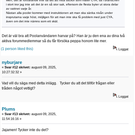
Men, det är fortfarande inte så lätt att hitta stickor som mäter CYA, så i branschen
i stort tror jag inte att det är en så stor sak, eftersom de flesta byter ut stora delar
av vattnet varje år.
Nästan alla pooler kommer med instruktionen att man ska sänka nivån under
insprutarna varje höst, möjligen för att man inte ska få problem med just CYA,
även om det inte nämns som ett skäl.
Det är väl bra att Poolanvändaren harvar på? Han är ju den ena av dina två
aktiva forummedlemmar så du får försöka peppa honom lite mer.
(1 person liked this)
Loggat
nyburjare
«
Svar #12 skrivet:
augusti 09, 2025,
10:27:32:32 »
Vad vill du säga med detta inlägg. Tycker du att det tillför frågan eller
tråden något vettigt?
Loggat
Plums
«
Svar #13 skrivet:
augusti 09, 2025,
11:54:16:16 »
Jajamen! Tycker inte du det?