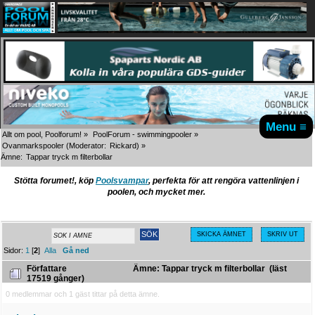
Menu ≡
Allt om pool, Poolforum!
»
PoolForum - swimmingpooler
»
Ovanmarkspooler
(Moderator:
Rickard
) »
Ämne:
Tappar tryck m filterbollar 
Stötta forumet!, köp
Poolsvampar
, perfekta för att rengöra vattenlinjen i
poolen, och mycket mer.
SKICKA ÄMNET
SKRIV UT
Sidor:
1
[
2
]
Alla
Gå ned
Författare
Ämne: Tappar tryck m filterbollar (läst
17519 gånger)
0 medlemmar och 1 gäst tittar på detta ämne.