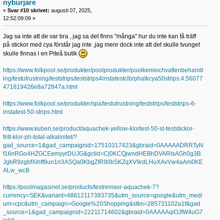
nyburjare
«
Svar #10 skrivet:
augusti 07, 2025,
12:52:09:09 »
Jag sa inte att de var bra , jag sa det finns "många" hur du inte kan få träff
på stickor med cya förstår jag inte ,jag menr dock inte att det skulle tvunget
skulle finnas i en Piteå butik
https://www.folkpool.se/produkter/poolprodukter/poolkemiochvattenbehandl
ing/testutrustning/teststrips/teststrips4instatestclbrphalkcya50strips.4.56077
471619426e8a72847a.html
https://www.folkpool.se/produkter/spa/testutrustning/teststrips/teststrips-6-
instatest-50-strips.html
https://www.kuben.se/product/aquachek-yellow-klortest-50-st-teststickor-
fritt-klor-ph-total-alkalinitet/?
gad_source=1&gad_campaignid=17510317423&gbraid=0AAAAADRRTyN
f16nRGo4HZGCEemyyrDUJG&gclid=Cj0KCQjwndHEBhDVARIsAGh0g3B
JgbR9zgbfXihff8un1n3ASQa0KbgZIR90bSKZqXV9rdLHuXAvVw4aAm0KE
ALw_wcB
https://poolmagasinet.se/products/testremsor-aquachek-7?
currency=SEK&variant=48812117393735&utm_source=google&utm_medi
um=cpc&utm_campaign=Google%20Shopping&stkn=285731102a1f&gad
_source=1&gad_campaignid=22211714602&gbraid=0AAAAAqiOJfW4uG7