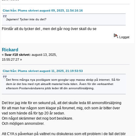
Citat från: Plums skrivet augusti 09, 2025, 11:54:16:16
Jajamen! Tycker inte du det?
Förstår att du tycker det , men det går nog över skall du se
Loggat
Rickard
«
Svar #18 skrivet:
augusti 13, 2025,
15:55:27:27 »
Citat från: Plums skrivet augusti 11, 2025, 21:19:53:53
Det finns många nya poolägare som googlar upp massa skräp på internet. Så för
dem är det bra med nytt aktuellt material hela tiden. Även för din verksamhet
eftersom Poolanvändarens jobb leder till din annonsförsäljning.
Det tror jag inte för en sekund på, att det skulle leda till annonsförsäljning
för att man har någon som klagar på forumet, mig, och som är bitter över
vad som hände då för typ 20 år sedan.
Om något skrämmer det nog bort besökare.
Och möjligen annonsörer.
Att CYA:s påverkan på vattnet nu diskuteras som ett problem i de fall det blir