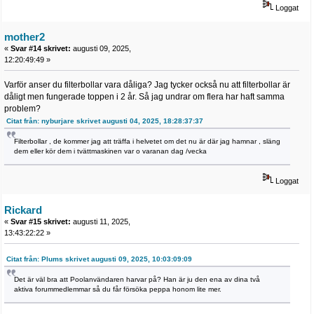
Loggat
mother2
«
Svar #14 skrivet:
augusti 09, 2025,
12:20:49:49 »
Varför anser du filterbollar vara dåliga? Jag tycker också nu att filterbollar är
dåligt men fungerade toppen i 2 år. Så jag undrar om flera har haft samma
problem?
Citat från: nyburjare skrivet augusti 04, 2025, 18:28:37:37
Filterbollar , de kommer jag att träffa i helvetet om det nu är där jag hamnar , släng
dem eller kör dem i tvättmaskinen var o varanan dag /vecka
Loggat
Rickard
«
Svar #15 skrivet:
augusti 11, 2025,
13:43:22:22 »
Citat från: Plums skrivet augusti 09, 2025, 10:03:09:09
Det är väl bra att Poolanvändaren harvar på? Han är ju den ena av dina två
aktiva forummedlemmar så du får försöka peppa honom lite mer.