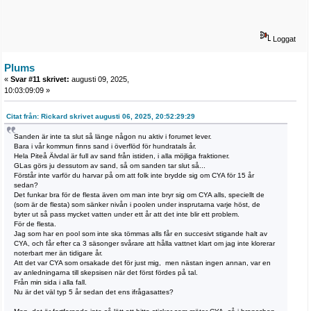
Loggat
Plums
«
Svar #11 skrivet:
augusti 09, 2025,
10:03:09:09 »
Citat från: Rickard skrivet augusti 06, 2025, 20:52:29:29
Sanden är inte ta slut så länge någon nu aktiv i forumet lever.
Bara i vår kommun finns sand i överflöd för hundratals år.
Hela Piteå Älvdal är full av sand från istiden, i alla möjliga fraktioner.
GLas görs ju dessutom av sand, så om sanden tar slut så...
Förstår inte varför du harvar på om att folk inte brydde sig om CYA för 15 år
sedan?
Det funkar bra för de flesta även om man inte bryr sig om CYA alls, speciellt de
(som är de flesta) som sänker nivån i poolen under insprutarna varje höst, de
byter ut så pass mycket vatten under ett år att det inte blir ett problem.
För de flesta.
Jag som har en pool som inte ska tömmas alls får en succesivt stigande halt av
CYA, och får efter ca 3 säsonger svårare att hålla vattnet klart om jag inte klorerar
noterbart mer än tidigare år.
Att det var CYA som orsakade det för just mig, men nästan ingen annan, var en
av anledningarna till skepsisen när det först fördes på tal.
Från min sida i alla fall.
Nu är det väl typ 5 år sedan det ens ifrågasattes?