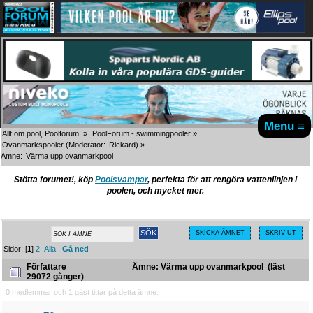
Menu ≡
Allt om pool, Poolforum!
»
PoolForum - swimmingpooler
»
Ovanmarkspooler
(Moderator:
Rickard
) »
Ämne:
Värma upp ovanmarkpool
Stötta forumet!, köp
Poolsvampar
, perfekta för att rengöra vattenlinjen i
poolen, och mycket mer.
SKICKA ÄMNET
SKRIV UT
Sidor: [
1
]
2
Alla
Gå ned
Författare
Ämne: Värma upp ovanmarkpool (läst
29072 gånger)
0 medlemmar och 1 gäst tittar på detta ämne.