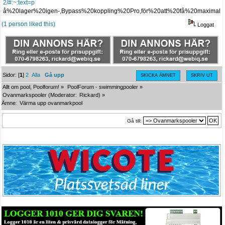
2/#:~:text=p
å%20lager%20igen-,Bypass%20koppling%20Pro,för%20att%20få%20maximal%
(1 person liked this)
Loggat
Sidor: [
1
]
2
Alla
Gå upp
SKICKA ÄMNET
SKRIV UT
Allt om pool, Poolforum!
»
PoolForum - swimmingpooler
»
Ovanmarkspooler
(Moderator:
Rickard
) »
Ämne:
Värma upp ovanmarkpool
Gå till: