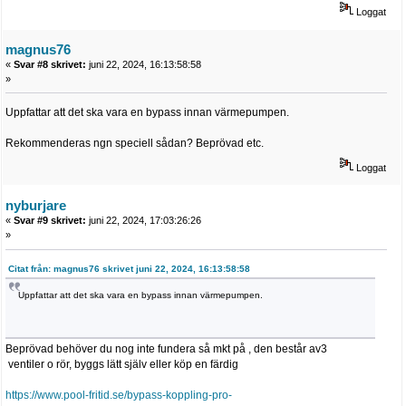
Loggat
magnus76
«
Svar #8 skrivet:
juni 22, 2024, 16:13:58:58
»
Uppfattar att det ska vara en bypass innan värmepumpen.
Rekommenderas ngn speciell sådan? Beprövad etc.
Loggat
nyburjare
«
Svar #9 skrivet:
juni 22, 2024, 17:03:26:26
»
Citat från: magnus76 skrivet juni 22, 2024, 16:13:58:58
Uppfattar att det ska vara en bypass innan värmepumpen.
Beprövad behöver du nog inte fundera så mkt på , den består av3
ventiler o rör, byggs lätt själv eller köp en färdig
https://www.pool-fritid.se/bypass-koppling-pro-