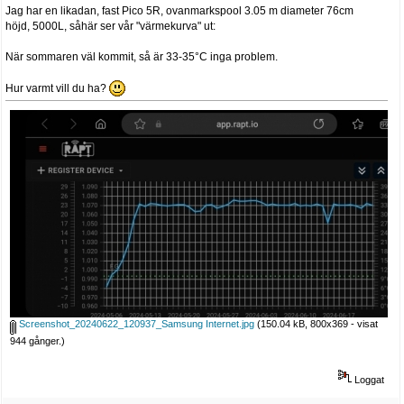
Jag har en likadan, fast Pico 5R, ovanmarkspool 3.05 m diameter 76cm
höjd, 5000L, såhär ser vår "värmekurva" ut:
När sommaren väl kommit, så är 33-35°C inga problem.
Hur varmt vill du ha?
Screenshot_20240622_120937_Samsung Internet.jpg
(150.04 kB, 800x369 - visat
944 gånger.)
Loggat