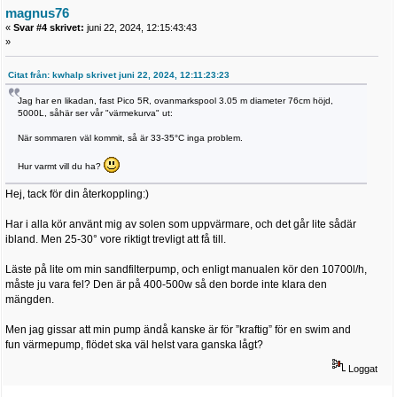
magnus76
«
Svar #4 skrivet:
juni 22, 2024, 12:15:43:43
»
Citat från: kwhalp skrivet juni 22, 2024, 12:11:23:23
Jag har en likadan, fast Pico 5R, ovanmarkspool 3.05 m diameter 76cm höjd,
5000L, såhär ser vår "värmekurva" ut:
När sommaren väl kommit, så är 33-35°C inga problem.
Hur varmt vill du ha?
Hej, tack för din återkoppling:)
Har i alla kör använt mig av solen som uppvärmare, och det går lite sådär
ibland. Men 25-30° vore riktigt trevligt att få till.
Läste på lite om min sandfilterpump, och enligt manualen kör den 10700l/h,
måste ju vara fel? Den är på 400-500w så den borde inte klara den
mängden.
Men jag gissar att min pump ändå kanske är för ”kraftig” för en swim and
fun värmepump, flödet ska väl helst vara ganska lågt?
Loggat