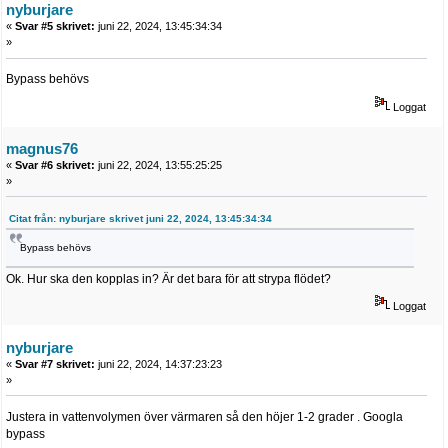
nyburjare
«
Svar #5 skrivet:
juni 22, 2024, 13:45:34:34
»
Bypass behövs
Loggat
magnus76
«
Svar #6 skrivet:
juni 22, 2024, 13:55:25:25
»
Citat från: nyburjare skrivet juni 22, 2024, 13:45:34:34
Bypass behövs
Ok. Hur ska den kopplas in? Är det bara för att strypa flödet?
Loggat
nyburjare
«
Svar #7 skrivet:
juni 22, 2024, 14:37:23:23
»
Justera in vattenvolymen över värmaren så den höjer 1-2 grader . Googla
bypass