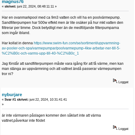
magnus76
«
skrivet:
juni 22, 2024, 08:48:11:11 »
Har en ovanmarkpool med ca 9m3 vatten och vill ha en poolvärmepump.
Sandfilterpumpen har 500w effekt men är lite osäker på hur mkt vatten den
filtrerar per timme. Dock betydligt mer än de medföljande filterpumparna
som ingår ibland.
Har kollat in denna
https://www.swim-fun.com/se/sortiment/uppvarmning-
av-pooler-och-spa/varmepumpar/poolvarmepump-4kw-arbetar-ner-till-5-
%C2%B0c-och-varms-upp-till-40-%C2%B0c_1
Jag förstår att sandfilterpumpen måste vara igång för att få värme, men kan
man stänga av uppvärmning och att vattnet ändå passerar värmepumpen
tror ni?
Loggat
nyburjare
«
Svar #1 skrivet:
juni 22, 2024, 10:31:41:41
»
är inte värmaren påslagen kommer den såklart inte att värma
vattnet,påverkar inte flödet
Loggat