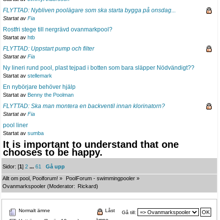
FLYTTAD: Nybliven poolägare som ska starta bygga på onsdag...
Startat av
Fia
Rostfri stege till nergrävd ovanmarkpool?
Startat av
htb
FLYTTAD: Uppstart pump och filter
Startat av
Fia
Ny lineri rund pool, plast tejpad i botten som bara släpper Nödvändigt??
Startat av
stellemark
En nybörjare behöver hjälp
Startat av
Benny the Poolman
FLYTTAD: Ska man montera en backventil innan klorinatorn?
Startat av
Fia
pool liner
Startat av
sumba
It is important to understand that one
chooses to be happy.
Sidor: [
1
]
2
...
61
Gå upp
Allt om pool, Poolforum!
»
PoolForum - swimmingpooler
»
Ovanmarkspooler
(Moderator:
Rickard
)
Normalt ämne
Låst
Gå till:
ämne