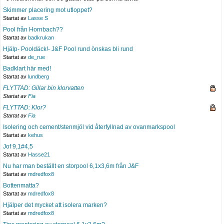
Skimmer placering mot utloppet?
Startat av
Lasse S
Pool från Hornbach??
Startat av
badkrukan
Hjälp- Pooldäck!- J&F Pool rund önskas bli rund
Startat av
de_rue
Badklart här med!
Startat av
lundberg
FLYTTAD: Gillar bin klorvatten
Startat av
Fia
FLYTTAD: Klor?
Startat av
Fia
Isolering och cement/stenmjöl vid återfyllnad av ovanmarkspool
Startat av
kehus
Jof 9,1#4,5
Startat av
Hasse21
Nu har man beställt en storpool 6,1x3,6m från J&F
Startat av
mdredfox8
Bottenmatta?
Startat av
mdredfox8
Hjälper det mycket att isolera marken?
Startat av
mdredfox8