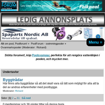
Menu ≡
Allt om pool, Poolforum!
»
PoolForum - swimmingpooler
»
Ovanmarkspooler
(Moderator:
Rickard
)
Stötta forumet!, köp
Poolsvampar
, perfekta för att rengöra vattenlinjen i
poolen, och mycket mer.
Undertavlor
Byggtrådar
Här finns alla byggtrådar så att det skall vara så lätt som möjligt för alla att ta
del av andras erfarenheter med poolbygge.
Moderator:
Rickard
Sidor: [
1
]
2
...
61
Gå ned
0 medlemmar och 36 gäster tittar på denna tavla.