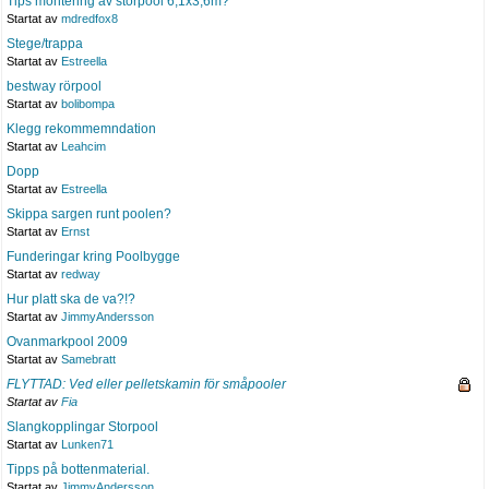
Tips montering av storpool 6,1x3,6m?
Startat av
mdredfox8
Stege/trappa
Startat av
Estreella
bestway rörpool
Startat av
bolibompa
Klegg rekommemndation
Startat av
Leahcim
Dopp
Startat av
Estreella
Skippa sargen runt poolen?
Startat av
Ernst
Funderingar kring Poolbygge
Startat av
redway
Hur platt ska de va?!?
Startat av
JimmyAndersson
Ovanmarkpool 2009
Startat av
Samebratt
FLYTTAD: Ved eller pelletskamin för småpooler
Startat av
Fia
Slangkopplingar Storpool
Startat av
Lunken71
Tipps på bottenmaterial.
Startat av
JimmyAndersson