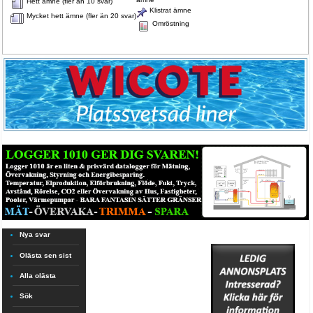
Hett ämne (fler än 10 svar)
Klistrat ämne
Mycket hett ämne (fler än 20 svar)
Omröstning
Nya svar
Olästa sen sist
Alla olästa
Sök