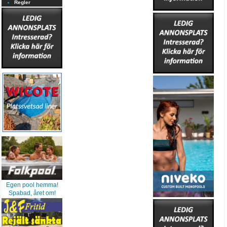
Regler
Egen pool hemma!
Spabad, året om!