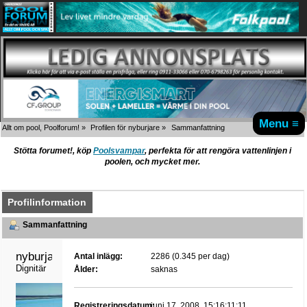
Menu ≡
Allt om pool, Poolforum!
»
Profilen för nyburjare
»
Sammanfattning
Stötta forumet!, köp
Poolsvampar
, perfekta för att rengöra vattenlinjen i
poolen, och mycket mer.
Profilinformation
Sammanfattning
nyburjare 
Antal inlägg:
2286 (0.345 per dag)
Dignitär
Ålder:
saknas
Registreringsdatum:
juni 17, 2008, 15:16:11:11