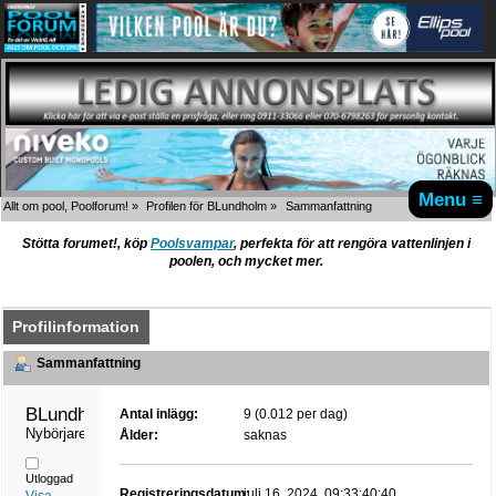
Menu ≡
Allt om pool, Poolforum!
»
Profilen för BLundholm
»
Sammanfattning
Stötta forumet!, köp
Poolsvampar
, perfekta för att rengöra vattenlinjen i
poolen, och mycket mer.
Profilinformation
Sammanfattning
BLundholm 
Antal inlägg:
9 (0.012 per dag)
Nybörjare
Ålder:
saknas
Utloggad
Registreringsdatum:
juli 16, 2024, 09:33:40:40