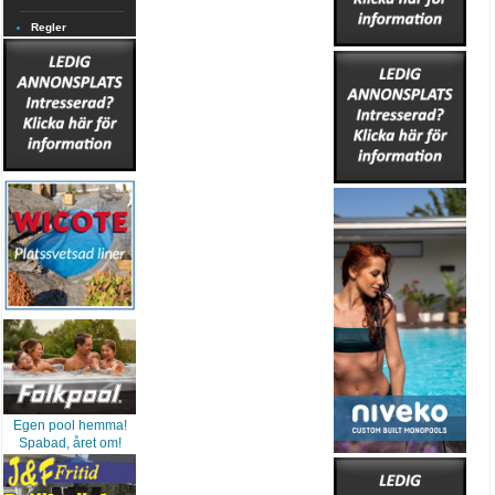
Regler
Egen pool hemma!
Spabad, året om!