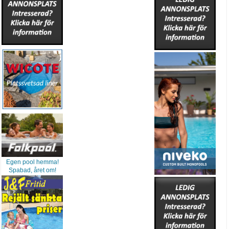
Egen pool hemma!
Spabad, året om!