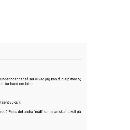
funderingar här så ser vi vad jag kan få hjälp med :-)
som tar hand om fukten.
 sent 80-tal).
rde? Finns det andra "mått" som man ska ha koll på