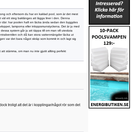
etong och eftersom du har en kaklad pool, som är det mest
et väl ett steg baklänges att lägga liner i den. Denna
a är där: har poolen haft en läcka ända sedan den byggdes
ddavloppet, lamporna eller inloppsmunstyckena. Det är ju med
n dessa system går ju att täppa till om man vill utesluta
 i centralventilen och då kan stora vattenmängder läcka ut
ången var det bara något skräp som kommit in och lagt sig
 att stämma, om man nu inte gjutit allting perfekt
ock troligt att det är i kopplingar/något rör som det