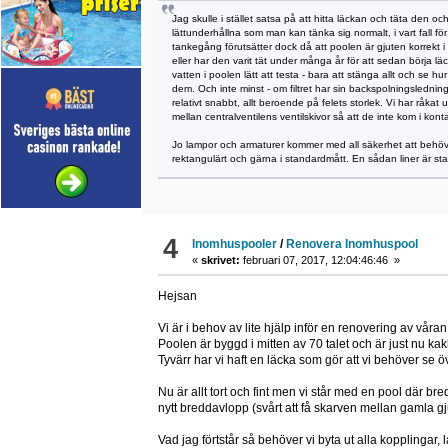
Jag skulle i stället satsa på att hitta läckan och täta den
lättunderhållna som man kan tänka sig normalt, i vart fall för
tankegång förutsätter dock då att poolen är gjuten korrekt
eller har den varit tät under många år för att sedan börja l
vatten i poolen lätt att testa - bara att stänga allt och se h
dem. Och inte minst - om filtret har sin backspolningsledning k
relativt snabbt, allt beroende på felets storlek. Vi har råk
mellan centralventilens ventilskivor så att de inte kom i ko
Jo lampor och armaturer kommer med all säkerhet att behöva by
rektangulärt och gärna i standardmått. En sådan liner är st
4
Inomhuspooler
/
Renovera Inomhuspool
«
skrivet:
februari 07, 2017, 12:04:46:46 »
Hejsan
Vi är i behov av lite hjälp inför en renovering av vår
Poolen är byggd i mitten av 70 talet och är just nu kak
Tyvärr har vi haft en läcka som gör att vi behöver se 
Nu är allt tort och fint men vi står med en pool där bredda
nytt breddavlopp (svårt att få skarven mellan gamla gjut
Vad jag förtstår så behöver vi byta ut alla kopplingar