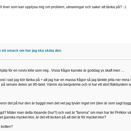
ill liner som kan upplysa mig om problem, utmaningar och saker att tänka på? :-)
te ett smack om hur jag ska sköta den
t hjälp för en novis kille som mig.. Vissa frågor kanske är goddag yx skaft men ....
ost i vad jag bör tänka på + att jag har en massa frågor så jag tänkte plita ner mina 
på senare delen an 80-talet. Värms via bergvärme och vi har ett stort fläktsystem 
eror det på hur den är byggd men det vet jag tyvärr inget om (den är som sagt byggt
? Mäter man detta löpande (hur?) och vad är "farorna" om man har fel PH/klor vä
det ganska mycket klor, är det ett tecken på att det är för mycket klor?
 botten?