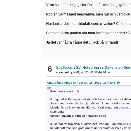
Vilka saker är det jag ska tänka på i den "dagliga" dr
Poolen värms med bergvärme, men hur och vart ökar 
Hur funkar det med cirkulationen av vatten? Cirkulerar 
Bör man täcka poolen när man inte använder den? Den
Ja det var några frågor det ... tack på förhand!
6
SpaForum
/
SV: Hotspring vs Dimension One
«
skrivet:
juli 20, 2012, 00:34:44:44 »
Citat från: elvings skrivet juli 19, 2012, 10:48:49:49
Kan bara svara 4 o 5
4. Liggdel är för mig ett måste. När bekanta är med så dröj
Att enbart ha sittdelar kan jag tänka mig att ha vid en somma
Liggdel är ett krav hemma där man skall njuta i sin ensamhet 
stjärnorna.
familjen använder liggdelen mycket också.
5. Det tar för mig cirka 5-10minuter i veckan. Förutom de 4 gg
betyder att man kan göra annat under större delen av de t