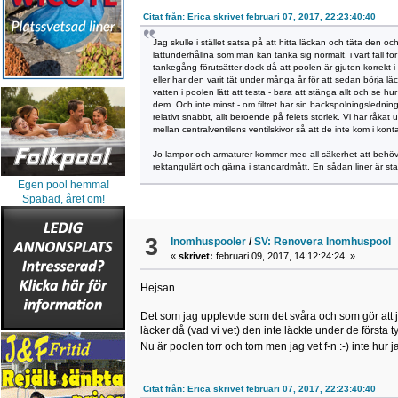
Citat från: Erica skrivet februari 07, 2017, 22:23:40:40
Jag skulle i stället satsa på att hitta läckan och täta den
lättunderhållna som man kan tänka sig normalt, i vart fall för
tankegång förutsätter dock då att poolen är gjuten korrekt
eller har den varit tät under många år för att sedan börja l
vatten i poolen lätt att testa - bara att stänga allt och se h
dem. Och inte minst - om filtret har sin backspolningsledning k
relativt snabbt, allt beroende på felets storlek. Vi har råk
mellan centralventilens ventilskivor så att de inte kom i ko
Jo lampor och armaturer kommer med all säkerhet att behöva by
rektangulärt och gärna i standardmått. En sådan liner är st
Egen pool hemma!
Spabad, året om!
3
Inomhuspooler
/
SV: Renovera Inomhuspool
«
skrivet:
februari 09, 2017, 14:12:24:24 »
Hejsan
Det som jag upplevde som det svåra och som gör att jag 
läcker då (vad vi vet) den inte läckte under de första t
Nu är poolen torr och tom men jag vet f-n :-) inte hur j
Citat från: Erica skrivet februari 07, 2017, 22:23:40:40