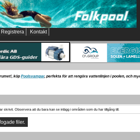
Registrera
Kontakt
orumet!, köp
Poolsvampar
, perfekta för att rengöra vattenlinjen i poolen, och m
 skrivit. Observera att du bara kan se inlägg i områden som du har tillgång till.
fogade filer.