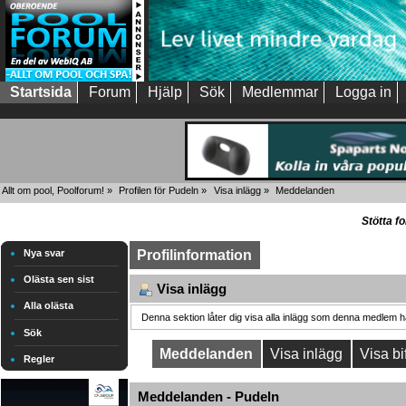
Startsida
Forum
Hjälp
Sök
Medlemmar
Logga in
Allt om pool, Poolforum!
»
Profilen för Pudeln
»
Visa inlägg
»
Meddelanden
Stötta f
Nya svar
Profilinformation
Olästa sen sist
Visa inlägg
Alla olästa
Denna sektion låter dig visa alla inlägg som denna medlem har
Sök
Meddelanden
Visa inlägg
Visa bi
Regler
Meddelanden - Pudeln