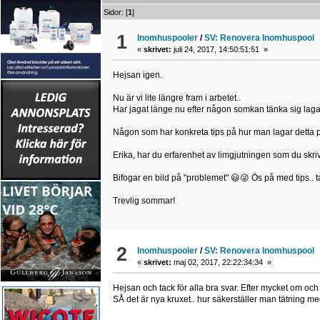
Sidor: [
1
]
1
Inomhuspooler
/
SV: Renovera Inomhuspool
«
skrivet:
juli 24, 2017, 14:50:51:51 »
Hejsan igen.
Nu är vi lite längre fram i arbetet..
Har jagat länge nu efter någon somkan tänka sig laga 
Någon som har konkreta tips på hur man lagar detta på
Erika, har du erfarenhet av limgjutningen som du skr
Bifogar en bild på "problemet" 😃😜 Ös på med tips.. 
Trevlig sommar!
2
Inomhuspooler
/
SV: Renovera Inomhuspool
«
skrivet:
maj 02, 2017, 22:22:34:34 »
Hejsan och tack för alla bra svar. Efter mycket om och 
SÅ det är nya kruxet.. hur säkerställer man tätning 