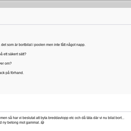
det som är bortbilat i poolen men inte fått något napp.
 ett säkert sätt?
iver om?
tack på förhand.
men så har vi beslutat att byta breddavlopp etc och då täta där vi nu bilat bort...
med ny betong mot gammal..😃