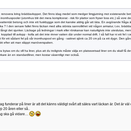
 och renovera kring bräddavloppet. Det finns idag medel som medger limgjutning mot existerande b
 inomhuspooler (utomhus blir det mera komplicerat - risk för plattor som fryser loss etc.) så vore d
 i vattentät betong och inte ett fuskbygge som det kanske aldrig går att täta. En avgörande fråg
äcka ? I den senare fallet finns läckan med allra största sannolikhet vid någon armatur, t.ex. brä
ur långt det sjunker. Läckage på ledningar i mark eller rörskarvar kan naturligtvis inte uteslutas, me
opplad till avlopp - kolla att det inte rinner vatten där under normal drift. I så fall har ni ett fel
at ut för ett sådant fel på vår inomhuspool en gång - vattnet sjönk ca 20 cm på ca ett dygn. Den g
ntakt efter att man släppt manöverspaken.
tas om du vill ha liner, plus att du troligtvis måste välja en platssvetsad liner om du skall få det
arkare än en standardliner, men kostar väsentligt mer också.
funderar på liner är att det känns väldigt svårt att säkra vart läckan är. Det är väl d
yp 20 åren eller så..
ag ska gå vidare....