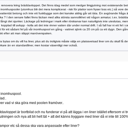
 och renovera kring bräddavloppet. Det finns idag medel som medger limgjutning mot existerande b
 inomhuspooler (utomhus blir det mera komplicerat - risk för plattor som fryser loss etc.) så vore d
 i vattentät betong och inte ett fuskbygge som det kanske aldrig går att täta. En avgörande fråg
äcka ? I den senare fallet finns läckan med allra största sannolikhet vid någon armatur, t.ex. brä
ur långt det sjunker. Läckage på ledningar i mark eller rörskarvar kan naturligtvis inte uteslutas, me
opplad till avlopp - kolla att det inte rinner vatten där under normal drift. I så fall har ni ett fel
at ut för ett sådant fel på vår inomhuspool en gång - vattnet sjönk ca 20 cm på ca ett dygn. Den g
ntakt efter att man släppt manöverspaken.
tas om du vill ha liner, plus att du troligtvis måste välja en platssvetsad liner om du skall få det
arkare än en standardliner, men kostar väsentligt mer också.
an inomhuspool.
lad..
över vad vi ska göra med poolen framöver..
vloppet är bortbilat och nu funderar vi på att lägga i en liner istället eftersom vi tror a
ningen och nya att bli helt tät + att det känns tryggare med liner då vi inte till 100%
, lampor etc så dessa ska vara anpassade efter liner?