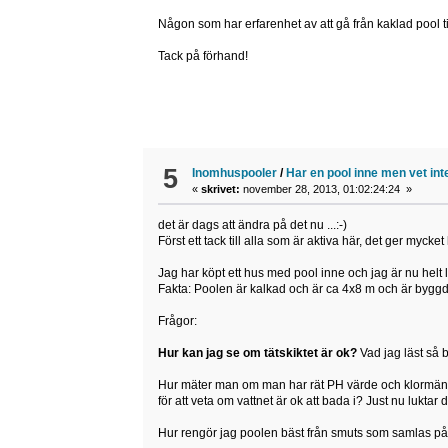
Någon som har erfarenhet av att gå från kaklad pool t
Tack på förhand!
5
Inomhuspooler
/
Har en pool inne men vet in
«
skrivet:
november 28, 2013, 01:02:24:24 »
det är dags att ändra på det nu ...:-)
Först ett tack till alla som är aktiva här, det ger mycke
Jag har köpt ett hus med pool inne och jag är nu helt l
Fakta: Poolen är kalkad och är ca 4x8 m och är byggd 
Frågor:
Hur kan jag se om tätskiktet är ok?
Vad jag läst så b
Hur mäter man om man har rät PH värde och klormängd
för att veta om vattnet är ok att bada i? Just nu luktar 
Hur rengör jag poolen bäst från smuts som samlas på