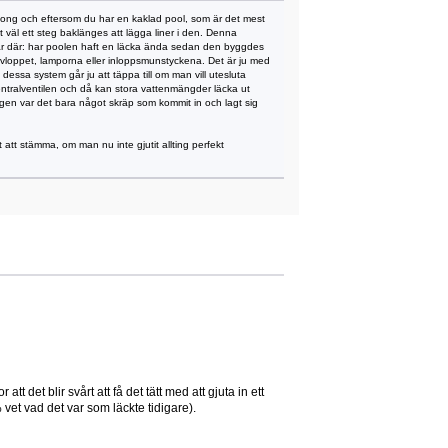
etong och eftersom du har en kaklad pool, som är det mest
et väl ett steg baklänges att lägga liner i den. Denna
a är där: har poolen haft en läcka ända sedan den byggdes
ddavloppet, lamporna eller inloppsmunstyckena. Det är ju med
n dessa system går ju att täppa till om man vill utesluta
 i centralventilen och då kan stora vattenmängder läcka ut
ången var det bara något skräp som kommit in och lagt sig
 att stämma, om man nu inte gjutit allting perfekt
tt det blir svårt att få det tätt med att gjuta in ett
 vet vad det var som läckte tidigare).