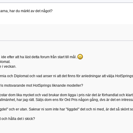
delarna, har du märkt av det något?
 efter att ha läst detta forum från start till mål..
plomat.
e i veckan.
ornia och Diplomat och vad anser ni att det finns för anledningar att välja HotSprings 
i pris motsvarande mot HotSprings liknande modeller?
Kostar dom lika mycket och vad brukar dom ligga i pris när det är förhandlat och klar
mänhet, har jag rätt. Säljs dom ens för Ord Pris någon gång, dvs är det en intressan
liggdel" och er utan. Saknar ni som inte har "liggdel" det och ni med, är det så skönt 
 och hålla det i skick?