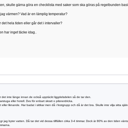
iften, skulle gärna göra en checklista med saker som ska göras på regelbunden basis. 
jag värmen? Vad är en lämplig temperatur?
det hela tiden eller går det i intervaller?
 har inget täcke idag..
er det inte länge innan de också upptäckt liggdelsdelen så de tar den.
rstuga eller hotell. Dvs för enbart skratt o pilsnerdricka.
eller liknande. Har badat i sittkar men då i festgrupp och då är det bra. Skulle inte vilja sitta sjä
r jag byter vatten. Då tar det vid dessa tillfällen cirka 3-4 timmar. Dock är 80% av den tiden väntan
immarna.