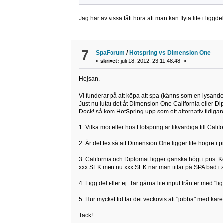
Jag har av vissa fått höra att man kan flyta lite i ligg
7
SpaForum
/
Hotspring vs Dimension One
«
skrivet:
juli 18, 2012, 23:11:48:48 »
Hejsan.
Vi funderar på att köpa att spa (känns som en lysande ide
Just nu lutar det åt Dimension One California eller Di
Dock! så kom HotSpring upp som ett alternativ tidigar
1. Vilka modeller hos Hotspring är likvärdiga till Calif
2. Är det tex så att Dimension One ligger lite högre 
3. California och Diplomat ligger ganska högt i pris. 
xxx SEK men nu xxx SEK när man tittar på SPA bad i all
4. Ligg del eller ej. Tar gärna lite input från er med "
5. Hur mycket tid tar det veckovis att "jobba" med karet
Tack!