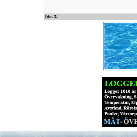
Sidor: [
1
]