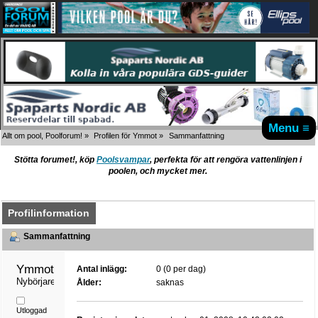
Menu ≡
Allt om pool, Poolforum!
»
Profilen för Ymmot
»
Sammanfattning
Stötta forumet!, köp
Poolsvampar
, perfekta för att rengöra vattenlinjen i
poolen, och mycket mer.
Profilinformation
Sammanfattning
Ymmot 
Antal inlägg:
0 (0 per dag)
Nybörjare
Ålder:
saknas
Utloggad