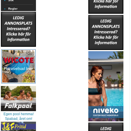
Sök
Regler
Egen pool hemma!
Spabad, året om!