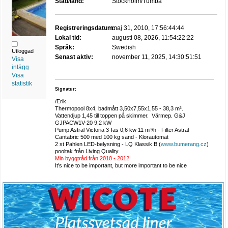
Stad/land:
Stockholm/Tumba
Registreringsdatum:
maj 31, 2010, 17:56:44:44
Lokal tid:
augusti 08, 2026, 11:54:22:22
Språk:
Swedish
Utloggad
Senast aktiv:
november 11, 2025, 14:30:51:51
Visa
inlägg
Visa
statistik
Signatur:
/Erik
Thermopool 8x4, badmått 3,50x7,55x1,55 - 38,3 m³.
Vattendjup 1,45 till toppen på skimmer. Värmep. G&J
GJPACW1V-20 9,2 kW
Pump Astral Victoria 3-fas 0,6 kw 11 m³/h - Filter Astral
Cantabric 500 med 100 kg sand - Klorautomat
2 st Pahlen LED-belysning - LQ Klassik B (
www.bumerang.cz
)
pooltak från Living Quality
Min byggtråd från 2010 - 2012
It's nice to be important, but more important to be nice