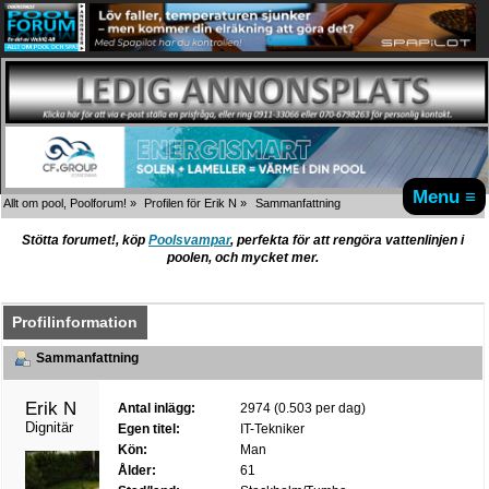
Menu ≡
Allt om pool, Poolforum!
»
Profilen för Erik N
»
Sammanfattning
Stötta forumet!, köp
Poolsvampar
, perfekta för att rengöra vattenlinjen i
poolen, och mycket mer.
Profilinformation
Sammanfattning
Erik N 
Antal inlägg:
2974 (0.503 per dag)
Dignitär
Egen titel:
IT-Tekniker
Kön:
Man
Ålder:
61