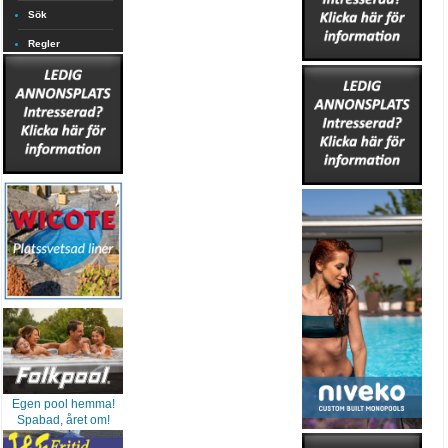
Sök
Regler
Egen pool hemma!
Spabad, året om!