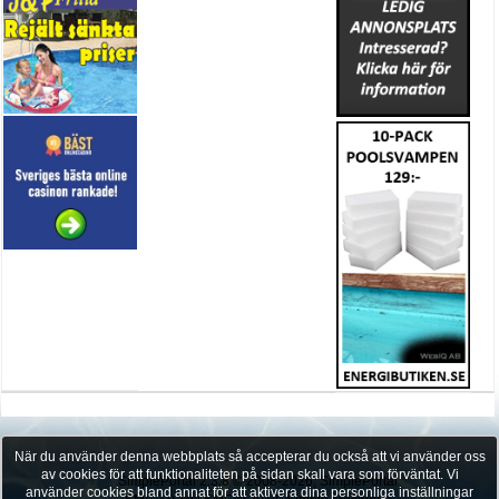
När du använder denna webbplats så accepterar du också att vi använder oss
av cookies för att funktionaliteten på sidan skall vara som förväntat. Vi
SimplePortal 2.3.8 © 2008-2026, SimplePortal
använder cookies bland annat för att aktivera dina personliga inställningar