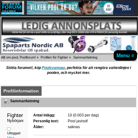
Menu ≡
Allt om pool, Poolforum!
»
Profilen för Fighter
»
Sammanfattning
Stötta forumet!, köp
Poolsvampar
, perfekta för att rengöra vattenlinjen i
poolen, och mycket mer.
Profilinformation
Sammanfattning
Fighter 
Antal inlägg:
10 (0.003 per dag)
Nybörjare
Personlig text:
Pool javisst!
Ålder:
saknas
Utloggad