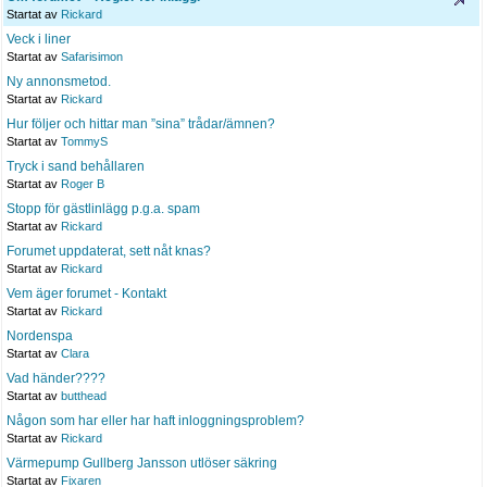
Startat av
Rickard
Veck i liner
Startat av
Safarisimon
Ny annonsmetod.
Startat av
Rickard
Hur följer och hittar man ”sina” trådar/ämnen?
Startat av
TommyS
Tryck i sand behållaren
Startat av
Roger B
Stopp för gästlinlägg p.g.a. spam
Startat av
Rickard
Forumet uppdaterat, sett nåt knas?
Startat av
Rickard
Vem äger forumet - Kontakt
Startat av
Rickard
Nordenspa
Startat av
Clara
Vad händer????
Startat av
butthead
Någon som har eller har haft inloggningsproblem?
Startat av
Rickard
Värmepump Gullberg Jansson utlöser säkring
Startat av
Fixaren