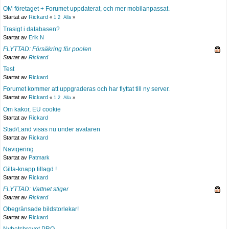
OM företaget + Forumet uppdaterat, och mer mobilanpassat.
Startat av
Rickard
«
1
2
Alla
»
Trasigt i databasen?
Startat av
Erik N
FLYTTAD: Försäkring för poolen
Startat av
Rickard
Test
Startat av
Rickard
Forumet kommer att uppgraderas och har flyttat till ny server.
Startat av
Rickard
«
1
2
Alla
»
Om kakor, EU cookie
Startat av
Rickard
Stad/Land visas nu under avataren
Startat av
Rickard
Navigering
Startat av
Patmark
Gilla-knapp tillagd !
Startat av
Rickard
FLYTTAD: Vattnet stiger
Startat av
Rickard
Obegränsade bildstorlekar!
Startat av
Rickard