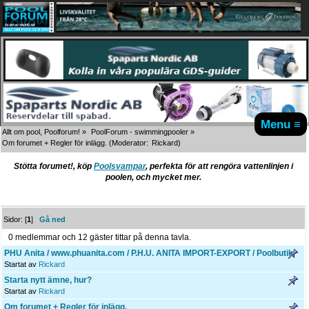
Menu ≡
Allt om pool, Poolforum!
»
PoolForum - swimmingpooler
»
Om forumet + Regler för inlägg.
(Moderator:
Rickard
)
Stötta forumet!, köp
Poolsvampar
, perfekta för att rengöra vattenlinjen i
poolen, och mycket mer.
Sidor: [
1
]
Gå ned
0 medlemmar och 12 gäster tittar på denna tavla.
PHU Anita / www.phuanita.com / P.H.U. ANITA IMPORT-EXPORT / Poolbutik
Startat av
Rickard
Starta nytt ämne, hur?
Startat av
Rickard
Om forumet + Regler för inlägg.