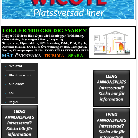
Nya svar
Olästa sen sist
Alla olästa
Sök
Regler