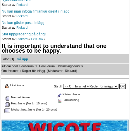
Nyhetsbrevet PRO
Startat av
Rickard
Nu kan man infoga fimlänkar direkt i inlägg
Startat av
Rickard
Nu kan gäster posta inlägg.
Startat av
Rickard
Stor uppgradering på gång!
Startat av
Rickard
«
1
2
3
Alla
»
It is important to understand that one
chooses to be happy.
Sidor: [
1
]
Gå upp
Allt om pool, Poolforum!
»
PoolForum - swimmingpooler
»
Om forumet + Regler för inlägg.
(Moderator:
Rickard
)
Låst ämne
Gå till:
Klistrat ämne
Normalt ämne
Omröstning
Hett ämne (fler än 10 svar)
Mycket hett ämne (fler än 20 svar)