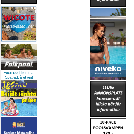
Egen pool hemma!
Spabad, året om!