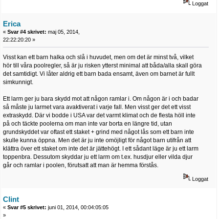
Loggat
Erica
«
Svar #4 skrivet:
maj 05, 2014,
22:22:20:20 »
Visst kan ett barn halka och slå i huvudet, men om det är minst två, vilket
hör till våra poolregler, så är ju risken ytterst minimal att båda/alla skall göra
det samtidigt. Vi låter aldrig ett barn bada ensamt, även om barnet är fullt
simkunnigt.
Ett larm ger ju bara skydd mot att någon ramlar i. Om någon är i och badar
så måste ju larmet vara avaktiverat i varje fall. Men visst ger det ett visst
extraskydd. Där vi bodde i USA var det varmt klimat och de flesta höll inte
på och täckte poolerna om man inte var borta en längre tid, utan
grundskyddet var oftast ett staket + grind med något lås som ett barn inte
skulle kunna öppna. Men det är ju inte omöjligt för något barn utifrån att
klättra över ett staket om inte det är jättehögt. I ett sådant läge är ju ett larm
toppenbra. Dessutom skyddar ju ett larm om t.ex. husdjur eller vilda djur
går och ramlar i poolen, förutsatt att man är hemma förstås.
Loggat
Clint
«
Svar #5 skrivet:
juni 01, 2014, 00:04:05:05
»