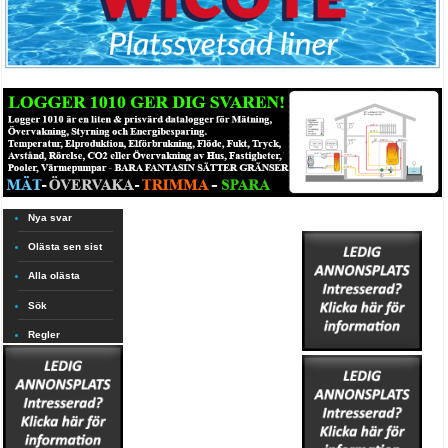
Nya svar
Olästa sen sist
Alla olästa
Sök
Regler