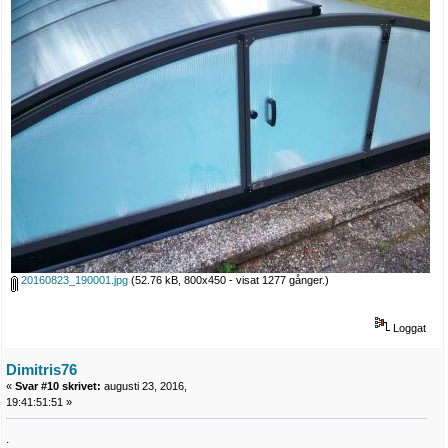
20160823_190001.jpg
(52.76 kB, 800x450 - visat 1277 gånger.)
Loggat
Dimitris76
«
Svar #10 skrivet:
augusti 23, 2016,
19:41:51:51 »
.