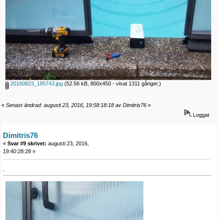
20160823_185743.jpg
(52.56 kB, 800x450 - visat 1311 gånger.)
«
Senast ändrad: augusti 23, 2016, 19:58:18:18 av Dimitris76
»
Loggat
Dimitris76
«
Svar #9 skrivet:
augusti 23, 2016,
19:40:28:28 »
.