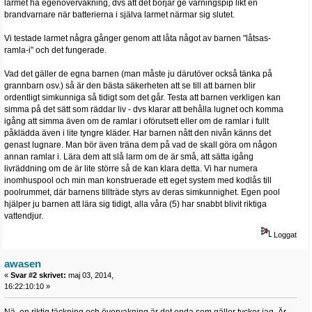
larmet ha egenövervakning, dvs att det börjar ge varningspip likt en
brandvarnare när batterierna i själva larmet närmar sig slutet.
Vi testade larmet några gånger genom att låta något av barnen "låtsas-
ramla-i" och det fungerade.
Vad det gäller de egna barnen (man måste ju därutöver också tänka på
grannbarn osv.) så är den bästa säkerheten att se till att barnen blir
ordentligt simkunniga så tidigt som det går. Testa att barnen verkligen kan
simma på det sätt som räddar liv - dvs klarar att behålla lugnet och komma
igång att simma även om de ramlar i oförutsett eller om de ramlar i fullt
påklädda även i lite tyngre kläder. Har barnen nått den nivån känns det
genast lugnare. Man bör även träna dem på vad de skall göra om någon
annan ramlar i. Lära dem att slå larm om de är små, att sätta igång
livräddning om de är lite större så de kan klara detta. Vi har numera
inomhuspool och min man konstruerade ett eget system med kodlås till
poolrummet, där barnens tillträde styrs av deras simkunnighet. Egen pool
hjälper ju barnen att lära sig tidigt, alla våra (5) har snabbt blivit riktiga
vattendjur.
Loggat
awasen
«
Svar #2 skrivet:
maj 03, 2014,
16:22:10:10 »