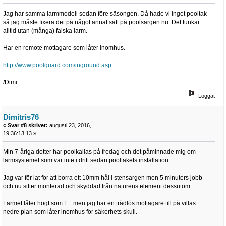
Jag har samma larmmodell sedan före säsongen. Då hade vi inget pooltak
så jag måste fixera det på något annat sätt på poolsargen nu. Det funkar
alltid utan (många) falska larm.
Har en remote mottagare som låter inomhus.
http://www.poolguard.com/inground.asp
/Dimi
Loggat
Dimitris76
«
Svar #8 skrivet:
augusti 23, 2016,
19:36:13:13 »
Min 7-åriga dotter har poolkallas på fredag och det påminnade mig om
larmsystemet som var inte i drift sedan pooltakets installation.
Jag var för lat för att borra ett 10mm hål i stensargen men 5 minuters jobb
och nu sitter monterad och skyddad från naturens element dessutom.
Larmet låter högt som f.... men jag har en trådlös mottagare till på villas
nedre plan som låter inomhus för säkerhets skull.