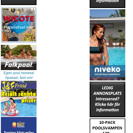
Egen pool hemma!
Spabad, året om!