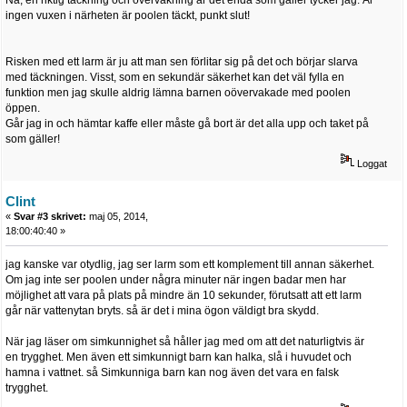
Nä, en riktig täckning och övervakning är det enda som gäller tycker jag. Är
ingen vuxen i närheten är poolen täckt, punkt slut!
Risken med ett larm är ju att man sen förlitar sig på det och börjar slarva
med täckningen. Visst, som en sekundär säkerhet kan det väl fylla en
funktion men jag skulle aldrig lämna barnen oövervakade med poolen
öppen.
Går jag in och hämtar kaffe eller måste gå bort är det alla upp och taket på
som gäller!
Loggat
Clint
«
Svar #3 skrivet:
maj 05, 2014,
18:00:40:40 »
jag kanske var otydlig, jag ser larm som ett komplement till annan säkerhet.
Om jag inte ser poolen under några minuter när ingen badar men har
möjlighet att vara på plats på mindre än 10 sekunder, förutsatt att ett larm
går när vattenytan bryts. så är det i mina ögon väldigt bra skydd.
När jag läser om simkunnighet så håller jag med om att det naturligtvis är
en trygghet. Men även ett simkunnigt barn kan halka, slå i huvudet och
hamna i vattnet. så Simkunniga barn kan nog även det vara en falsk
trygghet.