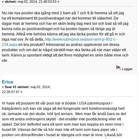
«
skrivet:
maj 02, 2014, 21:48:53:53 »
Nu när nya poolen ska igång med 2 barn på 7 och 9 år hemma så vill jag
ha ett komplement till poolöverdraget när det kommer till säkerhet. De
dagar man är hemma och har en skön ledig dag med sol och bad så vill jag
kunna rulla av poolöverdraget och ha poolen öppen så länge jag är
hemma. Alltså inte behöva känna att jag ska täcka poolen för att gå in och
laga mat osv. Är då detta,
http://www.rubinpool.se/pool-larm-p-952-c-
234.aspx
en bra produkt? Intresserad av andras upplevesle om dessa
produkter och om det är något särskilt man ska tänka på när man väljer ett
larm. Känns ju spontant viktigt att det finns möjlighet en siren både inne och
ute.
Loggat
Erica
«
Svar #1 skrivet:
maj 02, 2014,
22:35:57:57 »
Vi hade ett poolarm till vår pool när vi bodde i USA (utomhuspool i
trädgården) och kan väl säga att det fungerade rent funktionsmässigt helt
ok, larmade när det skulle, höll tyst annars. Men man får ändå bara se det
som ett andra ordningens skydd - det ersätter inte pooltäckning eller ett
staket. Det bör definitivt vara ett larm som man kan koppla en siren inne i
huset till. Väsnas det lite så hör man inte ett larm som bara piper ute i
poolen om dörrar/fönster i huset är stängda och man är inne. Likaså bör