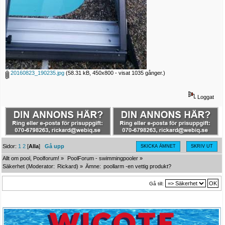
20160823_190235.jpg
(58.31 kB, 450x800 - visat 1035 gånger.)
Loggat
Sidor:
1
2
[
Alla
]
Gå upp
SKICKA ÄMNET
SKRIV UT
Allt om pool, Poolforum!
»
PoolForum - swimmingpooler
»
Säkerhet
(Moderator:
Rickard
) »
Ämne:
poollarm -en vettig produkt?
Gå till: