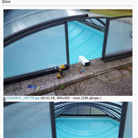
/Dimi
20160823_185738.jpg
(60.61 kB, 800x450 - visat 1296 gånger.)