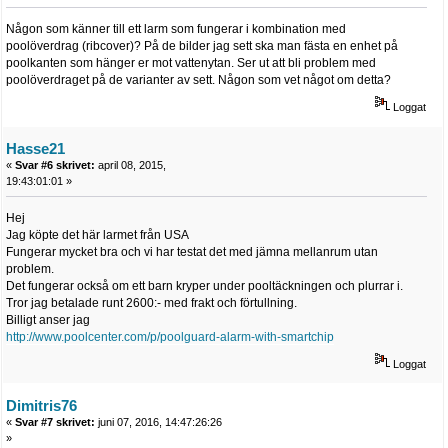
Någon som känner till ett larm som fungerar i kombination med
poolöverdrag (ribcover)? På de bilder jag sett ska man fästa en enhet på
poolkanten som hänger er mot vattenytan. Ser ut att bli problem med
poolöverdraget på de varianter av sett. Någon som vet något om detta?
Loggat
Hasse21
«
Svar #6 skrivet:
april 08, 2015,
19:43:01:01 »
Hej
Jag köpte det här larmet från USA
Fungerar mycket bra och vi har testat det med jämna mellanrum utan
problem.
Det fungerar också om ett barn kryper under pooltäckningen och plurrar i.
Tror jag betalade runt 2600:- med frakt och förtullning.
Billigt anser jag
http://www.poolcenter.com/p/poolguard-alarm-with-smartchip
Loggat
Dimitris76
«
Svar #7 skrivet:
juni 07, 2016, 14:47:26:26
»