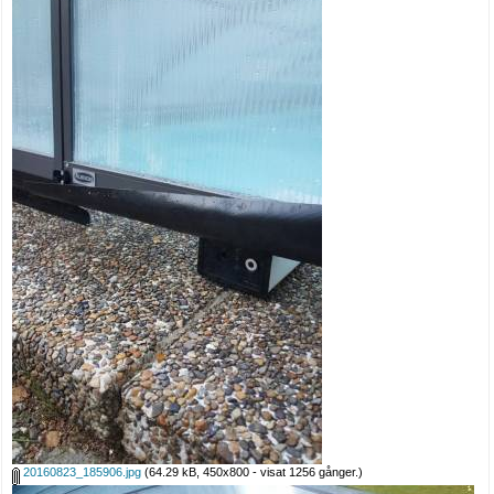
20160823_185906.jpg
(64.29 kB, 450x800 - visat 1256 gånger.)