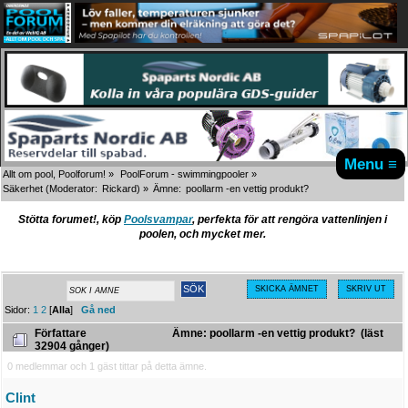
Menu ≡
Allt om pool, Poolforum!
»
PoolForum - swimmingpooler
»
Säkerhet
(Moderator:
Rickard
) »
Ämne:
poollarm -en vettig produkt?
Stötta forumet!, köp
Poolsvampar
, perfekta för att rengöra vattenlinjen i
poolen, och mycket mer.
SKICKA ÄMNET
SKRIV UT
Sidor:
1
2
[
Alla
]
Gå ned
Författare
Ämne: poollarm -en vettig produkt? (läst
32904 gånger)
0 medlemmar och 1 gäst tittar på detta ämne.
Clint