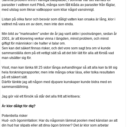
Samma problem finns i vanliga badplatser, i sommar har det varnats för
parasiter i vattnen runt Piteå, många som fått klåda av parasiter från fåglar,
med utslag som liknar vattkoppor som kliar något vansinnigt.
Listan på olika faror och besvär som dåligt vatten kan orsaka är lång, klor i
vattnet må vara en av dem, men inte den enda.
Min bild av "marknaden" under de år jag varit aktiv i poolsvängen, sedan år
2001, är att klorering verkar vinna i längden, minst problem, och minst
giftigt för människor i de halter vi talar om.
Sen kan det säkert finnas risker, och det vore som sagt bra om vi kunde
sammanställa dem på ett vettigt sätt så att det blir lätt för alla att förstå vad
man utsätter sig för.
Visst, man kan länka till 25 sidor långa avhandlingar så att alla kan ta till sig
hela forskningsrapporter, men inte många orkar läsa, eller tolka resultaten
på ett säkert sätt.
Därför tänkte jag att någon med djupare kunskaper kunde bidra med en
sammanställning.
Jag gör väl ett försök så står det alla fritt att kritisera:
Är klor dåligt för dig?
Potentiella risker
Hud- och ögonirritation: Har du någonsin lämnat poolen med känslan av att
din hud har slipats eller att dina ögon brinner? Det är klor som arbetar