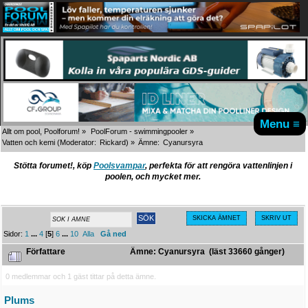
Menu ≡
Allt om pool, Poolforum!
»
PoolForum - swimmingpooler
»
Vatten och kemi
(Moderator:
Rickard
) »
Ämne:
Cyanursyra
Stötta forumet!, köp
Poolsvampar
, perfekta för att rengöra vattenlinjen i
poolen, och mycket mer.
SKICKA ÄMNET
SKRIV UT
Sidor:
1
...
4
[
5
]
6
...
10
Alla
Gå ned
Författare
Ämne: Cyanursyra (läst 33660 gånger)
0 medlemmar och 1 gäst tittar på detta ämne.
Plums