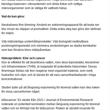
känsliga balansen i ekosystemen och döda fiskar och nyttiga
mikroorganismer som är viktiga för vattnets hälsa.
Vad du kan göra:
Neutralisera före tömning: Använd en avkloreringsapparat för att bryta ner
klor innan du släpper ut poolvattnet. Detta enkla steg kan göra stor skillnad
för miljön.
Välj miljövänliga underhållsprodukter: Välj biologiskt nedbrytbara
poolrengöringsmedel och minimera användningen av starka kemikalier
som kan förvärra klors miljöpåverkan.
Hälsoproblem: Klor och cancer
Klor är effektivt för att desinficera vatten, men dess biprodukter, kloraminer
och trihalometaner (THM), är kopplade till potentiella hälsorisker. Dessa
föreningar bildas när klor reagerar med organiskt material, som svett,
hudceller och oljor, och är kända för att vara cancerframkallande i höga
koncentrationer.
Studier tyder på att långvarig exponering för klorerat vatten kan öka risken
för vissa cancerformer något.
blåscancer: En studie från 2021 i Journal of Environmental Research
noterade en potentiell korrelation mellan långvarig exponering för klorerat
vatten och en förhöjd risk för blåscancer. Risken är särskilt oroande för