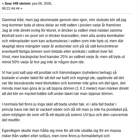
«
Svar #49 skrivet:
juni 09, 2026,
08:21:44:44 »
Gammal tråd, men jag skummade genom den igen, min slutsats blir att jag
nog kommer byta ut stora delar av mitt vatten i poolen varje år framöver.
Jag är inte direkt orolig för kloret, vi dricker ju vatten med nästan samma
klorhalt som i en pool om vi dricker kranvatten, men alla andra kemikalier
och mikroplaster som kan ackumuleras i vatten som inte byts ut, men där
skapligt stora mängder varje år avdunstar och på så sätt koncentrerar
eventuellt farliga ämnen som bildats eller anrikats i vattnet över tid.
Visst, men backspolar bort kanske 25% av vattnet varje år, men att byta ut
minst 50% varje år tror jag inte är någon dum ide.
Vi har just satt upp ett pooltak och häromdagen (nyhetens behag) så
badade vi under taket för att det var kallt och regnigt ute, upplevde att det
var lite besvärande med klorlukten och kommer inte göra om det igen, det
minsta man kan göra är ju att öppna dörren (1 X 2 meter) man märker direkt
att det blir en mycket bättre luft under taket när man öppnar dörren.
I normala fall finns ju inga skäl att bada under tak, vi i alla fall badar i
princip bara när det är vackert väder och då vill man ju inte ha pooltaket på,
utom möjligen de som vill få ett skydd på solens UV-ljus och den cancerrisk
det medför.
Egentligen skulle man hålla sig inne för att inte utsätta sig för en massa
risker från vatten eller solljus, men inne finns ju formaldehyd och