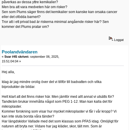
påverkas av dessa yttre kemikalier?
Men bra att vara medveten här om risker?
Sen som Plums säger finns det kemikalier som kanske kan orsaka cancer
eller det ofödda barnert?
Tror att i ett privat bad är riskerna minimal angående risker här? Sen
kommer det Plums pratar om?
Loggat
Poolandvändaren
«
Svar #45 skrivet:
september 06, 2025,
15:51:04:04 »
Hej alla,
Idag är jag mindre orolig över det vi tillför till badvatten och vilka
biprodukter de bildar.
Helt klart att det finns risker här. Men jämför med allt annat vi utsätts för?
Tandkräm brukar innehålla något som PEG 1-12. Man kan kalla det för
mikroplaster.
Kommer forskning som visar hur mycket mikroplaster vi får i vår kropp? Vi
kan inte sluta borsta våra tänder?
Har längdskidor Vallade med det som klassas som PFAS idag. Omöjligt för
naturen att bryta ner. Vidare har jag kläder, skor, tält mm. Som är