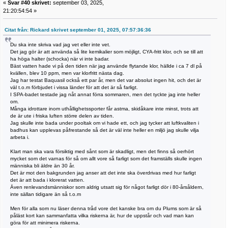
«
Svar #40 skrivet:
september 03, 2025,
21:20:54:54 »
Citat från: Rickard skrivet september 01, 2025, 07:57:36:36
Du ska inte skriva vad jag vet eller inte vet.
Det jag gör är att använda så lite kemikalier som möjligt, CYA-fritt klor, och se till att
ha höga halter (schocka) när vi inte badar.
Bäst vatten hade vi på den tiden när jag använde flytande klor, hällde i ca 7 dl på
kvällen, blev 10 ppm, men var klorfritt nästa dag.
Jag har testat Baquasil också ett par år, men det var absolut ingen hit, och det är
väl t.o.m förbjudet i vissa länder för att det är så farligt.
I SPA-badet testade jag nåt annat förra sommaren, men det tyckte jag inte heller
om.
Många idrottare inom uthållighetssporter får astma, skidåkare inte minst, trots att
de är ute i friska luften större delen av tiden.
Jag skulle inte bada under pooltak om vi hade ett, och jag tycker att luftkvaliten i
badhus kan upplevas påfrestande så det är väl inte heller en miljö jag skulle vilja
arbeta i.
Klart man ska vara försiktig med sånt som är skadligt, men det finns så oerhört
mycket som det varnas för så om allt vore så farligt som det framställs skulle ingen
människa bli äldre än 30 år.
Det är mot den bakgrunden jag anser att det inte ska överdrivas med hur farligt
det är att bada i klorerat vatten.
Även renlevandsmänniskor som aldrig utsatt sig för något farligt dör i 80-årsåldern,
inte sällan tidigare än så t.o.m
Men för alla som nu läser denna tråd vore det kanske bra om du Plums som är så
påläst kort kan sammanfatta vilka riskerna är, hur de uppstår och vad man kan
göra för att minimera riskerna.