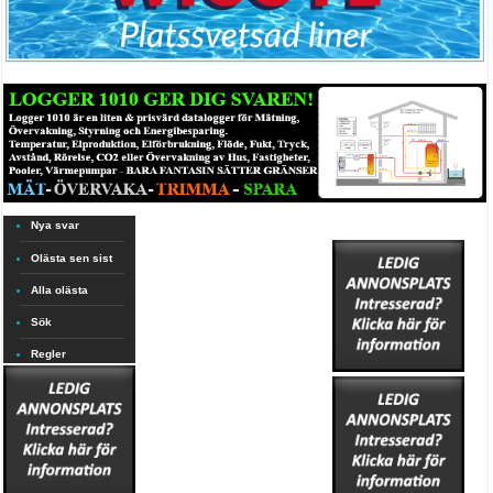
Nya svar
Olästa sen sist
Alla olästa
Sök
Regler