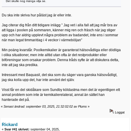
Det skulle nog många vilja se.
Du ska inte skriva hur påläst jag är eller inte.
Jag citerar dig från ditt tidigare inlägg ” Jag vet i alla fall att jag mår bra av
att ligga i poolen på sommaren, känner mig ren och fräsch när jag stiger
upp och har aldrig upplevt några problem av badandet, inte ens i sommar
när man legat timmar/dag i 4 veckor i värmeböljan”
Min poäng kvarstår. Poolkemikalier är garanterat hälsovådliga eller dödliga
i olika situationer, men inte alltid utan ofta är det restprodukter eller
biföreningar som orsakar problem. Denna tråds syfte är att diskutera detta,
inte att jag ska predika.
Intressant med Baquasil, det ska som du säger vara ganska hälsovådligt,
jag ska kolla upp det, har inte använt det själv.
Visst får en del skidåkare som Sundby köldastma men det är egentligen ett
annat problem som inte är kemikalierelaterat, annat än sättet han
hanterade det på.
«
Senast ändrad: september 03, 2025, 21:32:02:02 av Plums
»
Loggat
Rickard
«
Svar #41 skrivet:
september 04, 2025,