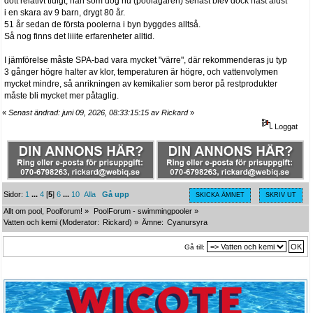
dött relativt tidigt, han som dog nu (poolägaren) senast blev dock näst äldst
i en skara av 9 barn, drygt 80 år.
51 år sedan de första poolerna i byn byggdes alltså.
Så nog finns det liiite erfarenheter alltid.
I jämförelse måste SPA-bad vara mycket "värre", där rekommenderas ju typ
3 gånger högre halter av klor, temperaturen är högre, och vattenvolymen
mycket mindre, så anrikningen av kemikalier som beror på restprodukter
måste bli mycket mer påtaglig.
«
Senast ändrad: juni 09, 2026, 08:33:15:15 av Rickard
»
Loggat
Sidor:
1
...
4
[
5
]
6
...
10
Alla
Gå upp
SKICKA ÄMNET
SKRIV UT
Allt om pool, Poolforum!
»
PoolForum - swimmingpooler
»
Vatten och kemi
(Moderator:
Rickard
) »
Ämne:
Cyanursyra
Gå till: