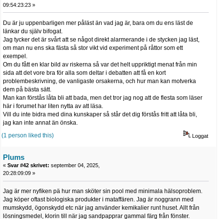
09:54:23:23 »
Du är ju uppenbarligen mer påläst än vad jag är, bara om du ens läst de
länkar du själv bifogat.
Jag tycker det är svårt att se något direkt alarmerande i de stycken jag läst,
om man nu ens ska fästa så stor vikt vid experiment på råttor som ett
exempel.
Om du fått en klar bild av riskerna så var det helt uppriktigt menat från min
sida att det vore bra för alla som deltar i debatten att få en kort
problembeskrivning, de vanligaste orsakerna, och hur man kan motverka
dem på bästa sätt.
Man kan förstås låta bli att bada, men det tror jag nog att de flesta som läser
här i forumet har liten nytta av att läsa.
Vill du inte bidra med dina kunskaper så står det dig förstås fritt att låta bli,
jag kan inte annat än önska.
(1 person liked this)
Loggat
Plums
«
Svar #42 skrivet:
september 04, 2025,
20:28:09:09 »
Jag är mer nyfiken pä hur man sköter sin pool med minimala hälsoproblem.
Jag köper oftast biologiska produkter i mataffären. Jag är noggrann med
mumskydd, ögonskydd etc när jag använder kemikalier runt huset. Allt från
lösningsmedel, klorin till när jag sandpapprar gammal färg från fönster.