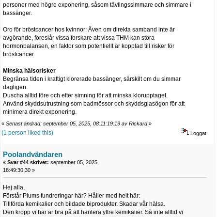
personer med högre exponering, såsom tävlingssimmare och simmare i
bassänger.
Oro för bröstcancer hos kvinnor: Även om direkta samband inte är
avgörande, föreslår vissa forskare att vissa THM kan störa
hormonbalansen, en faktor som potentiellt är kopplad till risker för
bröstcancer.
Minska hälsorisker
Begränsa tiden i kraftigt klorerade bassänger, särskilt om du simmar
dagligen.
Duscha alltid före och efter simning för att minska klorupptaget.
Använd skyddsutrustning som badmössor och skyddsglasögon för att
minimera direkt exponering.
«
Senast ändrad: september 05, 2025, 08:11:19:19 av Rickard
»
(1 person liked this)
Loggat
Poolandvändaren
«
Svar #44 skrivet:
september 05, 2025,
18:49:30:30 »
Hej alla,
Förstår Plums fundreringar här? Håller med helt här:
Tillförda kemikalier och bildade biprodukter. Skadar vår hälsa.
Den kropp vi har är bra på att hantera yttre kemikalier. Så inte alltid vi