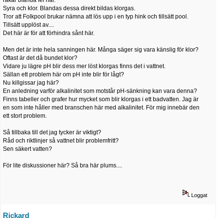
råkar blanda fel här.
Syra och klor. Blandas dessa direkt bildas klorgas.
Tror att Folkpool brukar nämna att lös upp i en typ hink och tillsätt pool.
Tillsätt upplöst av....
Det här är för att förhindra sånt här.
Men det är inte hela sanningen här. Många säger sig vara känslig för klor?
Oftast är det då bundet klor?
Vidare ju lägre pH blir dess mer löst klorgas finns det i vattnet.
Sällan ett problem här om pH inte blir för lågt?
Nu killgissar jag här?
En anledning varför alkalinitet som motstår pH-sänkning kan vara denna?
Finns tabeller och grafer hur mycket som blir klorgas i ett badvatten. Jag är
en som inte håller med branschen här med alkalinitet. För mig innebär den
ett stort problem.
Så tillbaka till det jag tycker är viktigt?
Råd och riktlinjer så vattnet blir problemfritt?
Sen säkert vatten?
För lite diskussioner här? Så bra här plums....
Loggat
Rickard