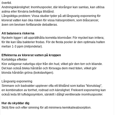
övertid.
Andningskänslighet: Inomhuspooler, där klorångor kan samlas, kan utlösa
astma eller förvärra befintliga tillstånd.
Långsiktiga problem: Vissa studier tyder på att långvarig exponering för
klorerat vatten kan öka risken för vissa hälsoproblem, som blåscancer,
även om bevisen fortfarande debatteras.
Att balansera riskerna
Nyckeln ligger i att upprätthålla korrekta klornivåer. För mycket kan irritera;
för lite kan låta bakterier frodas. För de flesta pooler är den optimala halten
mellan 1-3 ppm (miljondelar).
Effekterna av klorerat vatten på kroppen
Kortsiktiga effekter
Klor avlägsnar naturliga oljor från din hud, vilket gör den torr och kliande.
Det kan också bleka hårstrån och försvaga dem med tiden, vilket gör
blonda hårstrån gröna (bokstavligen).
Långvarig exponering
Simmare och badvakter upplever ofta ett tillstånd som kallas "klorutslag",
en kombination av torrhet, rodnad och känslighet. Frekvent exponering kan
också leda till luftvägssymtom, särskilt i dåligt ventilerade inomhuspooler.
Hur du skyddar dig
Skölj före och efter simning för att minimera kemikalieabsorption.