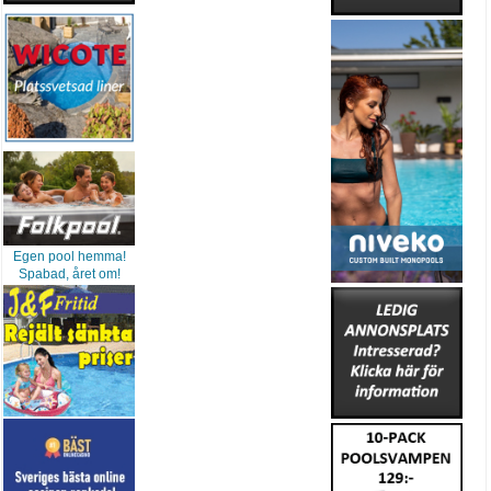
Egen pool hemma!
Spabad, året om!