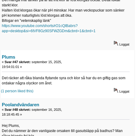
starkt klor.
Halten löst klorgas ökar när pH minskar. Har man veckopuckar som sänker
pH kommer naturligtvis löst klorgas att öka.
Bifogar en ”vetenskaplig länk”
https://www.youtube.com/shorts/rO1cQIBabrs?
app=desktop&si=6tVF8Gz90SFWZGDm&cbrd=1&cbrd=1
Loggat
Plums
«
Svar #47 skrivet:
september 15, 2025,
19:54:01:01 »
Det räcker att råka blanda flytande syra och klor så har du en giftig gas som
ordakar några olyckor om året.
(1 person liked this)
Loggat
Poolandvändaren
«
Svar #48 skrivet:
september 16, 2025,
18:18:45:45 »
Hej Plums,
Det du nämner är den vanligaste orsaken till gasutsläpp på badhus? Man