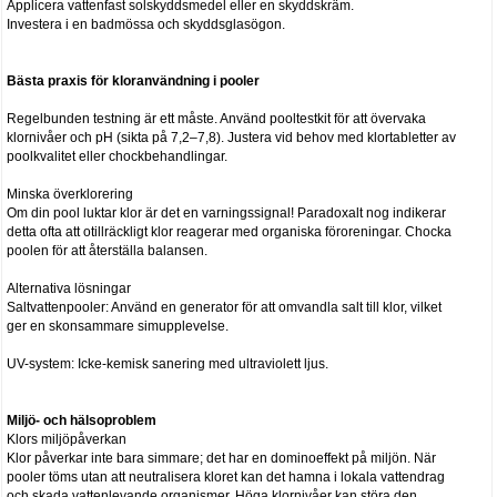
Applicera vattenfast solskyddsmedel eller en skyddskräm.
Investera i en badmössa och skyddsglasögon.
Bästa praxis för kloranvändning i pooler
Regelbunden testning är ett måste. Använd pooltestkit för att övervaka
klornivåer och pH (sikta på 7,2–7,8). Justera vid behov med klortabletter av
poolkvalitet eller chockbehandlingar.
Minska överklorering
Om din pool luktar klor är det en varningssignal! Paradoxalt nog indikerar
detta ofta att otillräckligt klor reagerar med organiska föroreningar. Chocka
poolen för att återställa balansen.
Alternativa lösningar
Saltvattenpooler: Använd en generator för att omvandla salt till klor, vilket
ger en skonsammare simupplevelse.
UV-system: Icke-kemisk sanering med ultraviolett ljus.
Miljö- och hälsoproblem
Klors miljöpåverkan
Klor påverkar inte bara simmare; det har en dominoeffekt på miljön. När
pooler töms utan att neutralisera kloret kan det hamna i lokala vattendrag
och skada vattenlevande organismer. Höga klornivåer kan störa den