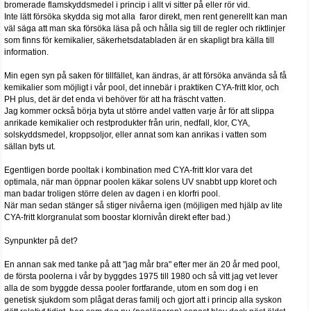
bromerade flamskyddsmedel i princip i allt vi sitter på eller rör vid.
Inte lätt försöka skydda sig mot alla faror direkt, men rent generellt kan man
väl säga att man ska försöka läsa på och hålla sig till de regler och riktlinjer
som finns för kemikalier, säkerhetsdatabladen är en skapligt bra källa till
information.
Min egen syn på saken för tillfället, kan ändras, är att försöka använda så få
kemikalier som möjligt i vår pool, det innebär i praktiken CYA-fritt klor, och
PH plus, det är det enda vi behöver för att ha fräscht vatten.
Jag kommer också börja byta ut större andel vatten varje år för att slippa
anrikade kemikalier och restprodukter från urin, nedfall, klor, CYA,
solskyddsmedel, kroppsoljor, eller annat som kan anrikas i vatten som
sällan byts ut.
Egentligen borde pooltak i kombination med CYA-fritt klor vara det
optimala, när man öppnar poolen käkar solens UV snabbt upp kloret och
man badar troligen större delen av dagen i en klorfri pool.
När man sedan stänger så stiger nivåerna igen (möjligen med hjälp av lite
CYA-fritt klorgranulat som boostar klornivån direkt efter bad.)
Synpunkter på det?
En annan sak med tanke på att "jag mår bra" efter mer än 20 år med pool,
de första poolerna i vår by byggdes 1975 till 1980 och så vitt jag vet lever
alla de som byggde dessa pooler fortfarande, utom en som dog i en
genetisk sjukdom som plågat deras familj och gjort att i princip alla syskon