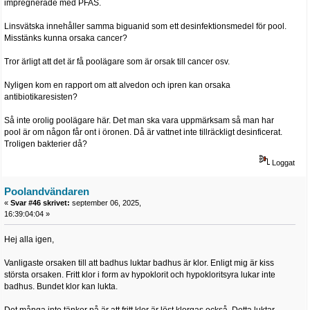
impregnerade med PFAS.
Linsvätska innehåller samma biguanid som ett desinfektionsmedel för pool.
Misstänks kunna orsaka cancer?
Tror ärligt att det är få poolägare som är orsak till cancer osv.
Nyligen kom en rapport om att alvedon och ipren kan orsaka
antibiotikaresisten?
Så inte orolig poolägare här. Det man ska vara uppmärksam så man har
pool är om någon får ont i öronen. Då är vattnet inte tillräckligt desinficerat.
Troligen bakterier då?
Loggat
Poolandvändaren
«
Svar #46 skrivet:
september 06, 2025,
16:39:04:04 »
Hej alla igen,
Vanligaste orsaken till att badhus luktar badhus är klor. Enligt mig är kiss
största orsaken. Fritt klor i form av hypoklorit och hypokloritsyra lukar inte
badhus. Bundet klor kan lukta.
Det många inte tänker på är att fritt klor är löst klorgas också. Detta luktar