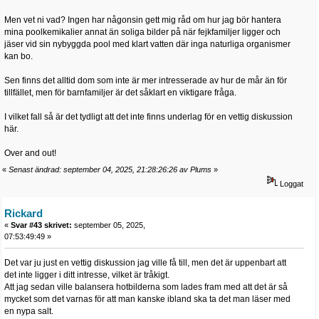
Men vet ni vad? Ingen har någonsin gett mig råd om hur jag bör hantera
mina poolkemikalier annat än soliga bilder på när fejkfamiljer ligger och
jäser vid sin nybyggda pool med klart vatten där inga naturliga organismer
kan bo.
Sen finns det alltid dom som inte är mer intresserade av hur de mår än för
tillfället, men för barnfamiljer är det såklart en viktigare fråga.
I vilket fall så är det tydligt att det inte finns underlag för en vettig diskussion
här.
Over and out!
«
Senast ändrad: september 04, 2025, 21:28:26:26 av Plums
»
Loggat
Rickard
«
Svar #43 skrivet:
september 05, 2025,
07:53:49:49 »
Det var ju just en vettig diskussion jag ville få till, men det är uppenbart att
det inte ligger i ditt intresse, vilket är tråkigt.
Att jag sedan ville balansera hotbilderna som lades fram med att det är så
mycket som det varnas för att man kanske ibland ska ta det man läser med
en nypa salt.