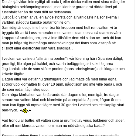
Det är självklart inte nyttigt att bada i, eller dricka vatten med stora mängder
biologiska bekämpningsmedel, men klor har garanterat räddat livet på
tusenfallt fler än de som dött av detsamma.
Just dålig vatten är väl en av de största och allvarligaste hälsoriskerna i
världen, något vi kanske pratar för lite om.
Samtidigt är det ju inte heller bra för kroppen med helt rent vatten, vi är
byggda för att få i oss mineraler med vattnet, utan dessa så utarmas våra
kroppar så småningom, om vi inte tillsätter dem vid sidan av - och då kan
man ju fråga sig hur många undersökningar det finns som visar på att
tillskott eller elektrolyter kan vara skadliga...
I veckan var vattnet i "allmänna poolen" i vår förening här i Spanien dåligt,
grumligt, lite alger på kaklet, och svarta beläggningar i kakelfogarna.
Jag kontaktade de som sköter poolen (hans arbetsgivare) och klagade och
krävde åtgärd.
Dagen efter var det ännu grumligare och jag mätte då med mina egna
stickor upp klorhalten till över 10 ppm, något som jag inte ville bada i, och
de som redan låg i steg upp.
Den höga klorhalten var fortfarande där dagen efter, men igår, tre dagar
senare var vattnet klart och klornivån på acceptabla 3 ppm, frågan är om
man kan ligga så mycket lägre med 30 grader i vattnet och ett skapligt stort
bad-tryck.
Vad tror du är bättre, ett vatten som är grumligt av virus, bakterier och alger,
eller ett rent klorerat vatten - om man nu nödvändigt ska bada?