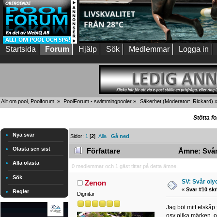
Startsida
Forum
Hjälp
Sök
Medlemmar
Logga in
Allt om pool, Poolforum!
»
PoolForum - swimmingpooler
»
Säkerhet
(Moderator:
Rickard
) 
Stötta f
Nya svar
Sidor:
1
[
2
]
Alla
Gå ned
Olästa sen sist
Författare
Ämne: Svår 
Alla olästa
0 medlemmar och 1 gäst tittar på detta ämne.
Sök
SV: Svår oly
Zenon
«
Svar #10 skr
Regler
Dignitär
Jag böt mitt elskåp 
osv olika märken, o