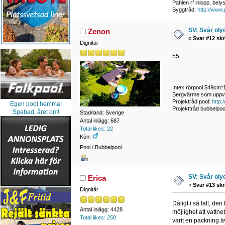
Pahlen rf inlopp, bel
Byggtråd:
http://www
SV: Svår oly
Zenon
«
Svar #12 skr
Dignitär
55
Intex rörpool 549cm*
Bergvärme som uppv
Projektråd pool:
http
Egen pool hemma!
Projekttråd bubbelpoo
Spabad, året om!
Stad/land: Sverige
Antal inlägg: 687
Total likes: 22
Kön:
Pool / Bubbelpool
SV: Svår oly
Erica
«
Svar #13 skr
Dignitär
Dåligt i så fall, de
Antal inlägg: 4428
möjlighet att vattn
Total likes: 250
varit en packning äv