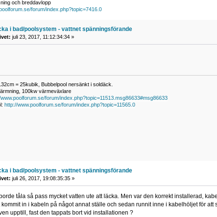
ysning och breddavlopp
.poolforum.se/forum/index.php?topic=7416.0
cka i bad/poolsystem - vattnet spänningsförande
ivet:
juli 23, 2017, 11:12:34:34 »
132cm = 25kubik, Bubbelpool nersänkt i soldäck.
ärmning, 100kw värmeväxlare
://www.poolforum.se/forum/index.php?topic=11513.msg86633#msg86633
l:
http://www.poolforum.se/forum/index.php?topic=11565.0
cka i bad/poolsystem - vattnet spänningsförande
ivet:
juli 26, 2017, 19:08:35:35 »
n borde tåla så pass mycket vatten ute att läcka. Men var den korrekt installerad, kab
et kommit in i kabeln på något annat ställe och sedan runnit inne i kabelhöljet för a
en upptill, fast den tappats bort vid installationen ?