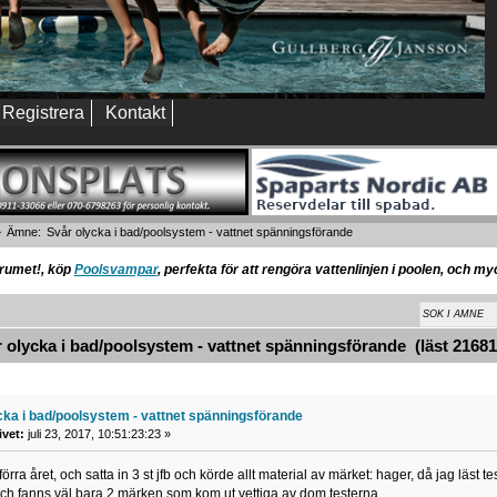
Registrera
Kontakt
»
Ämne:
Svår olycka i bad/poolsystem - vattnet spänningsförande
orumet!, köp
Poolsvampar
, perfekta för att rengöra vattenlinjen i poolen, och m
olycka i bad/poolsystem - vattnet spänningsförande (läst 21681
cka i bad/poolsystem - vattnet spänningsförande
ivet:
juli 23, 2017, 10:51:23:23 »
förra året, och satta in 3 st jfb och körde allt material av märket: hager, då jag läst t
ch fanns väl bara 2 märken som kom ut vettiga av dom testerna.