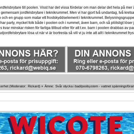
 jordfelsbrytare till poolen. Visst har det vissa fördelar om man delar det hela på mer ä
emensam jordfelsbrytare i teknikrummet. Men vi har gjort två undantag, två kretsar
 och en grupp som matar ett frostskyddselement i teknikrummet. Belysningsgruppen 
. har party, mycket folk både i poolen och i rummet, även barn, och så plötsligt löser jor
 kvar minskar risken för farliga tillbud eller för att t.ex. barn i poolen drabbas av p
jordfelsbrytare lösa ut när vi är bortresta så vill vi ju inte att allt i teknikrummet fry
kerhet
(Moderator:
Rickard
) »
Ämne:
Svår olycka i bad/poolsystem - vattnet spänningsföra