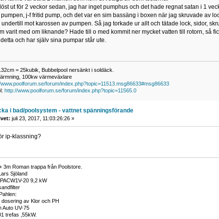
t löst ut för 2 veckor sedan, jag har inget pumphus och det hade regnat satan i 1 
pumpen, j-f fritid pump, och det var en sim bassäng i boxen när jag skruvade av lo
ra undertill mot karossen av pumpen. Så jag torkade ur allt och tätade lock, sidor, sk
arit med om liknande? Hade till o med kommit ner mycket vatten till rotorn, så fic
 detta och har själv sina pumpar står ute.
132cm = 25kubik, Bubbelpool nersänkt i soldäck.
ärmning, 100kw värmeväxlare
://www.poolforum.se/forum/index.php?topic=11513.msg86633#msg86633
l:
http://www.poolforum.se/forum/index.php?topic=11565.0
cka i bad/poolsystem - vattnet spänningsförande
ivet:
juli 23, 2017, 11:03:26:26 »
ör ip-klassning?
 3m Roman trappa från Poolstore.
Lars Sjöland
PACW1V-20 9,2 kW
andfilter
 Pahlen:
r dosering av Klor och PH
n Auto UV-75
1 trefas ,55kW.