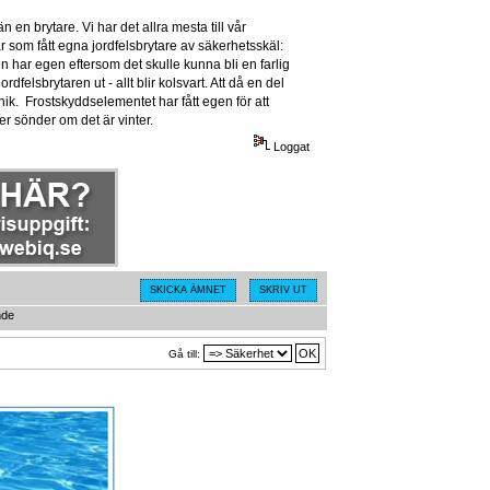
n en brytare. Vi har det allra mesta till vår
 som fått egna jordfelsbrytare av säkerhetsskäl:
har egen eftersom det skulle kunna bli en farlig
dfelsbrytaren ut - allt blir kolsvart. Att då en del
anik. Frostskyddselementet har fått egen för att
ser sönder om det är vinter.
Loggat
SKICKA ÄMNET
SKRIV UT
nde
Gå till: