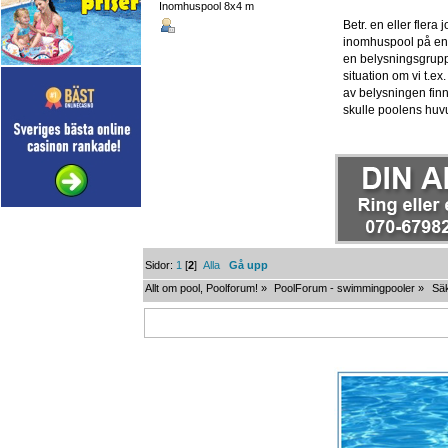
Inomhuspool 8x4 m
Betr. en eller flera
inomhuspool på en g
en belysningsgrupp
situation om vi t.ex
av belysningen finns
skulle poolens huvud
Sidor:
1
[
2
]
Alla
Gå upp
Allt om pool, Poolforum!
»
PoolForum - swimmingpooler
»
Sä