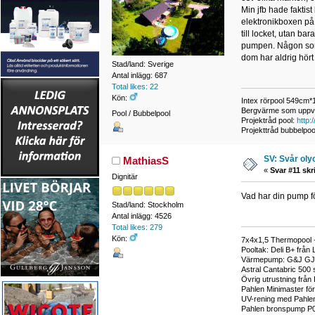
Min jfb hade faktis
elektronikboxen på 
till locket, utan ba
pumpen. Någon som v
dom har aldrig hört
Stad/land: Sverige
Antal inlägg: 687
Total likes: 22
Kön:
Intex rörpool 549cm*
Bergvärme som uppv
Pool / Bubbelpool
Projektråd pool:
http
Projekttråd bubbelpoo
SV: Svår oly
MathiasS
«
Svar #11 skr
Dignitär
Vad har din pump f
Stad/land: Stockholm
Antal inlägg: 4526
Total likes: 279
Kön:
7x4x1,5 Thermopool +
Pooltak: Deli B+ från 
Värmepump: G&J GJ
Astral Cantabric 500 s
Övrig utrustning från
Pahlen Minimaster fö
UV-rening med Pahle
Pahlen bronspump P0