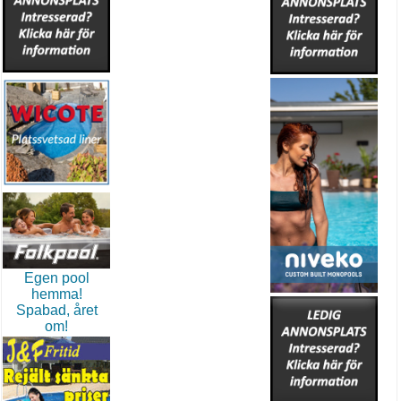
Egen pool
hemma!
Spabad, året
om!