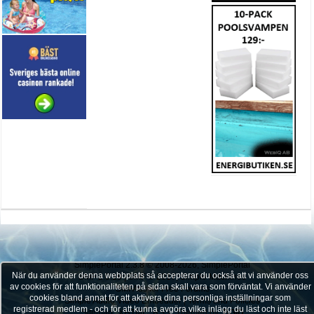
SimplePortal 2.3.8 © 2008-2026, SimplePortal
När du använder denna webbplats så accepterar du också att vi använder oss
SMF 2.0.19
|
SMF © 2017
,
Simple Machines
av cookies för att funktionaliteten på sidan skall vara som förväntat. Vi använder
SMFAds
for
Free Forums
cookies bland annat för att aktivera dina personliga inställningar som
Simple Audio Video Embedder
|
Terms and Policies
registrerad medlem - och för att kunna avgöra vilka inlägg du läst och inte läst
Sitemap
XHTML
RSS
Themed by:
BGID