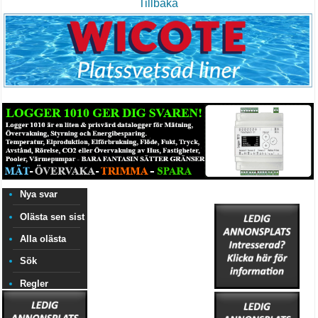
Tillbaka
Nya svar
Olästa sen sist
Alla olästa
Sök
Regler