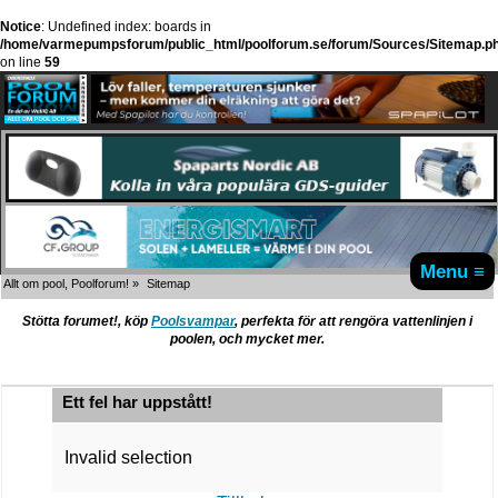
Notice
: Undefined index: boards in
/home/varmepumpsforum/public_html/poolforum.se/forum/Sources/Sitemap.p
on line
59
Menu ≡
Allt om pool, Poolforum!
»
Sitemap
Stötta forumet!, köp
Poolsvampar
, perfekta för att rengöra vattenlinjen i
poolen, och mycket mer.
Ett fel har uppstått!
Invalid selection