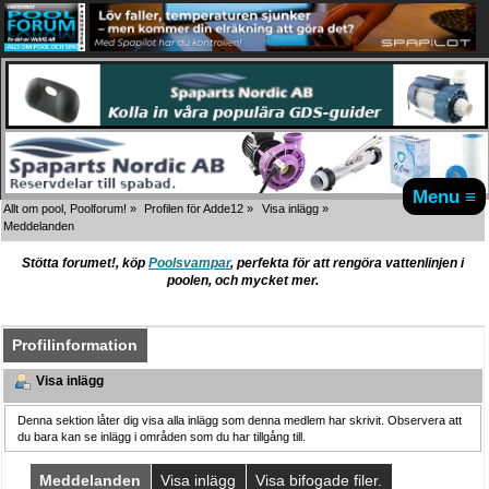
Menu ≡
Allt om pool, Poolforum!
»
Profilen för Adde12
»
Visa inlägg
»
Meddelanden
Stötta forumet!, köp
Poolsvampar
, perfekta för att rengöra vattenlinjen i
poolen, och mycket mer.
Profilinformation
Visa inlägg
Denna sektion låter dig visa alla inlägg som denna medlem har skrivit. Observera att
du bara kan se inlägg i områden som du har tillgång till.
Meddelanden
Visa inlägg
Visa bifogade filer.