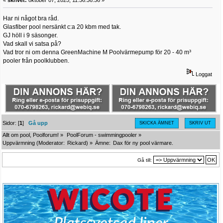
Har ni något bra råd.
Glasfiber pool nersänkt c:a 20 kbm med tak.
GJ höll i 9 säsonger.
Vad skall vi satsa på?
Vad tror ni om denna GreenMachine M Poolvärmepump för 20 - 40 m³
pooler från poolklubben.
Loggat
Sidor: [
1
]
Gå upp
SKICKA ÄMNET
SKRIV UT
Allt om pool, Poolforum!
»
PoolForum - swimmingpooler
»
Uppvärmning
(Moderator:
Rickard
) »
Ämne:
Dax för ny pool värmare.
Gå till: