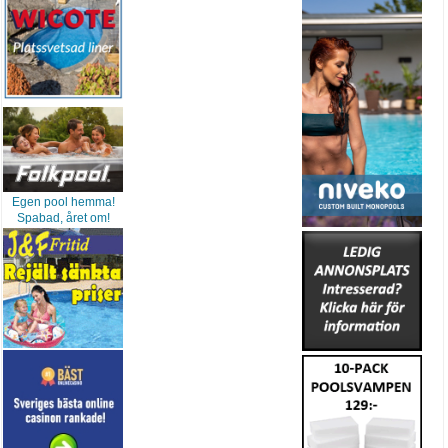
Egen pool hemma!
Spabad, året om!