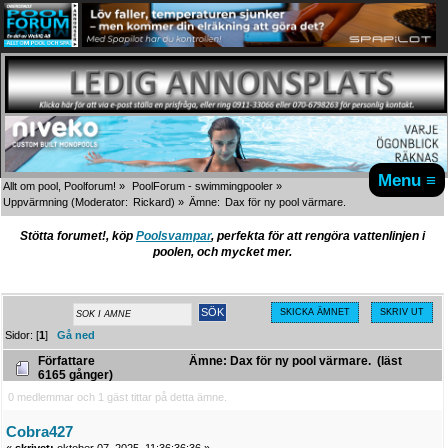
Menu ≡
Allt om pool, Poolforum!
»
PoolForum - swimmingpooler
»
Uppvärmning
(Moderator:
Rickard
) »
Ämne:
Dax för ny pool värmare.
Stötta forumet!, köp
Poolsvampar
, perfekta för att rengöra vattenlinjen i
poolen, och mycket mer.
SKICKA ÄMNET
SKRIV UT
Sidor: [
1
]
Gå ned
Författare
Ämne: Dax för ny pool värmare. (läst
6165 gånger)
0 medlemmar och 1 gäst tittar på detta ämne.
Cobra427
«
skrivet:
oktober 07, 2025, 11:36:36:36 »