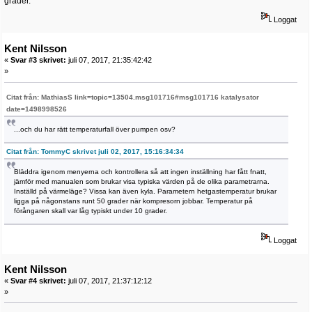
grader.
Loggat
Kent Nilsson
«
Svar #3 skrivet:
juli 07, 2017, 21:35:42:42
»
Citat från: MathiasS link=topic=13504.msg101716#msg101716 katalysator
date=1498998526
...och du har rätt temperaturfall över pumpen osv?
Citat från: TommyC skrivet juli 02, 2017, 15:16:34:34
Bläddra igenom menyerna och kontrollera så att ingen inställning har fått fnatt,
jämför med manualen som brukar visa typiska värden på de olika parametrarna.
Inställd på värmeläge? Vissa kan även kyla. Parametern hetgastemperatur brukar
ligga på någonstans runt 50 grader när kompresorn jobbar. Temperatur på
förångaren skall var låg typiskt under 10 grader.
Loggat
Kent Nilsson
«
Svar #4 skrivet:
juli 07, 2017, 21:37:12:12
»