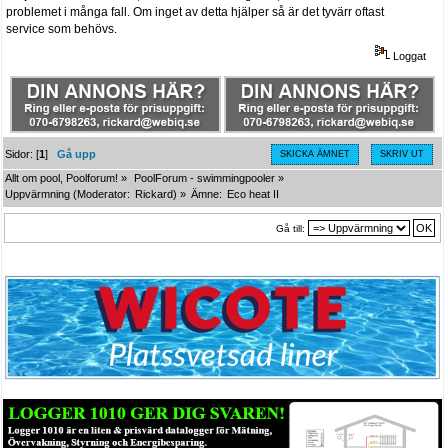
problemet i många fall. Om inget av detta hjälper så är det tyvärr oftast
service som behövs.
Loggat
Sidor: [
1
]
Gå upp
SKICKA ÄMNET
SKRIV UT
Allt om pool, Poolforum!
»
PoolForum - swimmingpooler
»
Uppvärmning
(Moderator:
Rickard
) »
Ämne:
Eco heat II
Gå till: