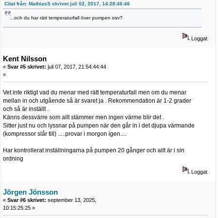
Citat från: MathiasS skrivet juli 02, 2017, 14:28:46:46
...och du har rätt temperaturfall över pumpen osv?
Loggat
Kent Nilsson
«
Svar #5 skrivet:
juli 07, 2017, 21:54:44:44
»
Vet inte riktigt vad du menar med rätt temperaturfall men om du menar
mellan in och utgående så är svaret ja . Rekommendation är 1-2 grader
och så är inställt .
Känns dessvärre som allt stämmer men ingen värme blir det .
Sitter just nu och lyssnar på pumpen när den går in i det djupa värmande
(kompressor slår till) .....provar i morgon igen....
Har kontrollerat inställningarna på pumpen 20 gånger och allt är i sin
ordning
Loggat
Jörgen Jönsson
«
Svar #6 skrivet:
september 13, 2025,
10:15:25:25 »