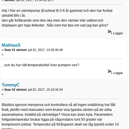
Hej ! Har en värmepump (Ecoheat II) 5-6 år gammal och den har funkat
utmärkt tills i år,
den går fortfarande som den ska men den värmer inte vattnet och
displayen ger inga felkoder . Nån som har tips om vad jag kan göra?
Loggat
MathiasS
«
Svar #1 skrivet:
juli 02, 2017, 14:28:46:46
»
...och du har rätt temperaturfall över pumpen osv?
Loggat
TommyC
«
Svar #2 skrivet:
juli 02, 2017, 15:16:34:34
»
Bläddra igenom menyerna och kontrollera så att ingen inställning har fått
fnatt, jämför med manualen som brukar visa typiska värden på de olika
parametrarna. Inställd på värmeläge? Vissa kan även kyla. Parametern
hetgastemperatur brukar ligga på någonstans runt 50 grader när
kompresorn jobbar. Temperatur på förångaren skall var låg typiskt under 10