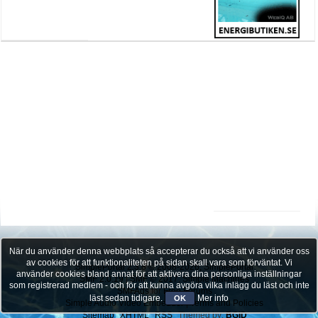
När du använder denna webbplats så accepterar du också att vi använder oss
av cookies för att funktionaliteten på sidan skall vara som förväntat. Vi
SimplePortal 2.3.8 © 2008-2026, SimplePortal
använder cookies bland annat för att aktivera dina personliga inställningar
SMF 2.0.19
|
SMF © 2017
,
Simple Machines
som registrerad medlem - och för att kunna avgöra vilka inlägg du läst och inte
SMFAds
for
Free Forums
läst sedan tidigare.
Mer info
OK
Simple Audio Video Embedder
|
Terms and Policies
Sitemap
XHTML
RSS
Themed by:
BGID