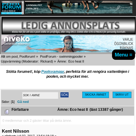
Menu ≡
Allt om pool, Poolforum!
»
PoolForum - swimmingpooler
»
Uppvärmning
(Moderator:
Rickard
) »
Ämne:
Eco heat II
Stötta forumet!, köp
Poolsvampar
, perfekta för att rengöra vattenlinjen i
poolen, och mycket mer.
SKICKA ÄMNET
SKRIV UT
Sidor: [
1
]
Gå ned
Författare
Ämne: Eco heat II (läst 13387 gånger)
0 medlemmar och 2 gäster tittar på detta ämne.
Kent Nilsson
«
skrivet:
juli 02, 2017, 13:54:18:18 »