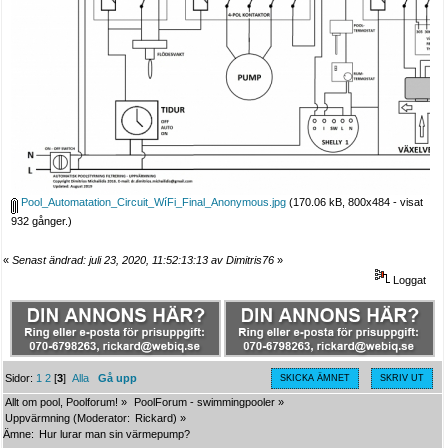
Pool_Automatation_Circuit_WíFi_Final_Anonymous.jpg
(170.06 kB, 800x484 - visat
932 gånger.)
«
Senast ändrad: juli 23, 2020, 11:52:13:13 av Dimitris76
»
Loggat
Sidor:
1
2
[
3
]
Alla
Gå upp
SKICKA ÄMNET
SKRIV UT
Allt om pool, Poolforum!
»
PoolForum - swimmingpooler
»
Uppvärmning
(Moderator:
Rickard
) »
Ämne:
Hur lurar man sin värmepump?