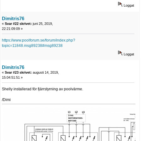
Loggat
Dimitris76
«
Svar #22 skrivet:
juni 25, 2019,
22:21:09:09 »
https://www.poolforum.se/forum/index.php?
topic=11848.msg89238#msg89238
Loggat
Dimitris76
«
Svar #23 skrivet:
augusti 14, 2019,
15:04:51:51 »
Shelly installerad för fjärrstyrning av poolvärme.
/Dimi