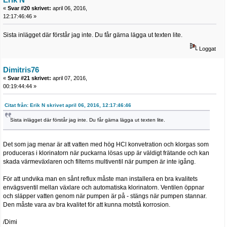
«
Svar #20 skrivet:
april 06, 2016,
12:17:46:46 »
Sista inlägget där förstår jag inte. Du får gärna lägga ut texten lite.
Loggat
Dimitris76
«
Svar #21 skrivet:
april 07, 2016,
00:19:44:44 »
Citat från: Erik N skrivet april 06, 2016, 12:17:46:46
Sista inlägget där förstår jag inte. Du får gärna lägga ut texten lite.
Det som jag menar är att vatten med hög HCl konvetration och klorgas som
produceras i klorinatorn när puckarna lösas upp är väldigt frätande och kan
skada värmeväxlaren och filterns multiventil när pumpen är inte igång.
För att undvika man en sånt reflux måste man installera en bra kvalitets
envägsventil mellan växlare och automatiska klorinatorn. Ventilen öppnar
och släpper vatten genom när pumpen är på - stängs när pumpen stannar.
Den måste vara av bra kvalitet för att kunna motstå korrosion.
/Dimi