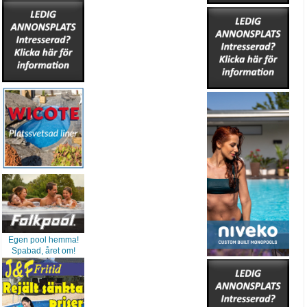
Egen pool hemma!
Spabad, året om!