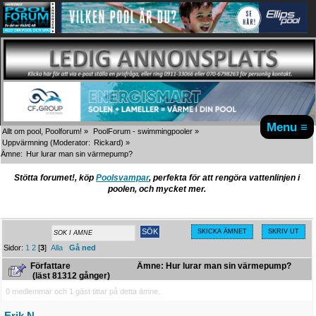
Menu ≡
Allt om pool, Poolforum!
»
PoolForum - swimmingpooler
»
Uppvärmning
(Moderator:
Rickard
) »
Ämne:
Hur lurar man sin värmepump?
Stötta forumet!, köp
Poolsvampar
, perfekta för att rengöra vattenlinjen i
poolen, och mycket mer.
SKICKA ÄMNET
SKRIV UT
Sidor:
1
2
[
3
]
Alla
Gå ned
Författare
Ämne: Hur lurar man sin värmepump?
(läst 81312 gånger)
0 medlemmar och 1 gäst tittar på detta ämne.
Erik N