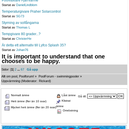
Poolväxlare Fjärrvärme
Startat av
DanielLindblom
Temperaturgivare Praher Solarcontrol
Startat av
SG73
Styrning av solfångarna
Startat av
Thomas L
Tempgivare 80 grader...?
Startat av
ChristerHe
Är detta ett alternativ till Lyfco Splash 35?
Startat av
Johan76
It is important to understand that one
chooses to be happy.
Sidor: [
1
]
2
...
67
Gå upp
Allt om pool, Poolforum!
»
PoolForum - swimmingpooler
»
Uppvärmning
(Moderator:
Rickard
)
Normalt ämne
Låst ämne
Gå till:
Klistrat
Hett ämne (fler än 10 svar)
ämne
Mycket hett ämne (fler än 20 svar)
Omröstning