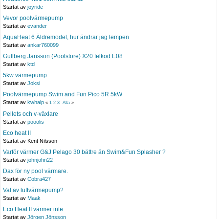
Startat av
joyride
Vevor poolvärmepump
Startat av
evander
AquaHeat 6 Äldremodel, hur ändrar jag tempen
Startat av
ankar760099
Gullberg Jansson (Poolstore) X20 felkod E08
Startat av
ktd
5kw värmepump
Startat av
Joksi
Poolvärmepump Swim and Fun Pico 5R 5kW
Startat av
kwhalp
«
1
2
3
Alla
»
Pellets och v-växlare
Startat av
pooolis
Eco heat II
Startat av Kent Nilsson
Varför värmer G&J Pelago 30 bättre än Swim&Fun Splasher ?
Startat av
johnjohn22
Dax för ny pool värmare.
Startat av
Cobra427
Val av luftvärmepump?
Startat av
Maak
Eco Heat II värmer inte
Startat av
Jörgen Jönsson