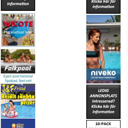
Egen pool hemma!
Spabad, året om!