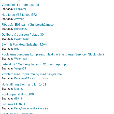
Värmeffekt till inomhuspool
Startat av
Eksplorer
Heatforce V66 felkod EF2
Startat av
Jnyman
Flödesfel E03 på ny Gullberg&Jansson
Startat av
johnjohn22
Gullberg & Jansson Pelago 30
Startat av
Papermaker
Swim & Fun Heat Splasher 4,5kw
Startat av
hide
Poolvärmepumpens kompressor/fläkt går inte igång - Service i Stockholm?
Startat av
Waterman
Felkod F27 Gullberg Jansson X15 värmepump
Startat av
Vargen75
Problem med uppvärmning med bergvärme
Startat av
Badtomte87
«
1
2
...
6
Alla
»
Nollställning Swim and fun 1401
Startat av
Mathac
Kontrollpanel Brilix 100
Startat av
d99mli
Luxlama LH 09H
Startat av
Kent@soderlundlarkfors.se