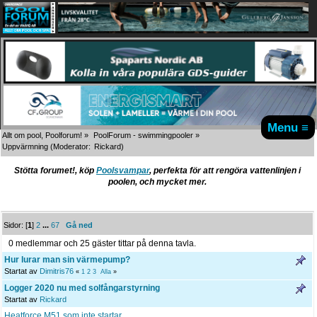
Menu ≡
Allt om pool, Poolforum!
»
PoolForum - swimmingpooler
»
Uppvärmning
(Moderator:
Rickard
)
Stötta forumet!, köp
Poolsvampar
, perfekta för att rengöra vattenlinjen i
poolen, och mycket mer.
Sidor: [
1
]
2
...
67
Gå ned
0 medlemmar och 25 gäster tittar på denna tavla.
Hur lurar man sin värmepump?
Startat av
Dimitris76
«
1
2
3
Alla
»
Logger 2020 nu med solfångarstyrning
Startat av
Rickard
Heatforce M51 som inte startar