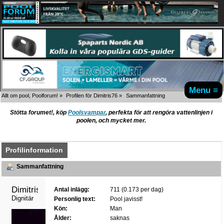
Menu ≡
Allt om pool, Poolforum!
»
Profilen för Dimitris76
»
Sammanfattning
Stötta forumet!, köp
Poolsvampar
, perfekta för att rengöra vattenlinjen i
poolen, och mycket mer.
Profilinformation
Sammanfattning
Dimitris76 
Antal inlägg:
711 (0.173 per dag)
Dignitär
Personlig text:
Pool javisst!
Kön:
Man
Ålder:
saknas