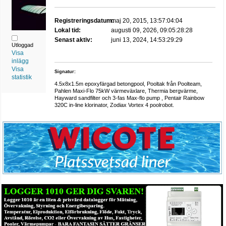
Registreringsdatum:
maj 20, 2015, 13:57:04:04
Lokal tid:
augusti 09, 2026, 09:05:28:28
Senast aktiv:
juni 13, 2024, 14:53:29:29
Utloggad
Visa
inlägg
Visa
Signatur:
statistik
4.5x8x1.5m epoxyfärgad betongpool, Pooltak från Poolteam,
Pahlen Maxi-Flo 75kW värmeväxlare, Thermia bergvärme,
Hayward sandfilter och 3-fas Max-flo pump , Pentair Rainbow
320C in-line klorinator, Zodiax Vortex 4 poolrobot.