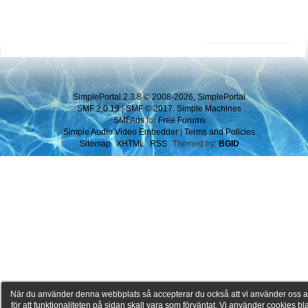
SimplePortal 2.3.8 © 2008-2026, SimplePortal
SMF 2.0.19
|
SMF © 2017
,
Simple Machines
SMFAds
for
Free Forums
Simple Audio Video Embedder
|
Terms and Policies
Sitemap
XHTML
RSS
Themed by:
BGID
När du använder denna webbplats så accepterar du också att vi använder oss a
för att funktionaliteten på sidan skall vara som förväntat. Vi använder cookies b