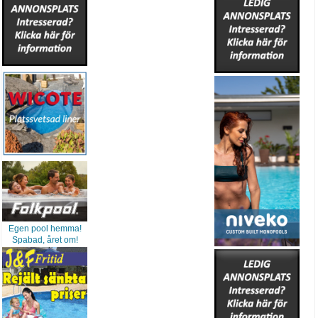
Egen pool hemma!
Spabad, året om!