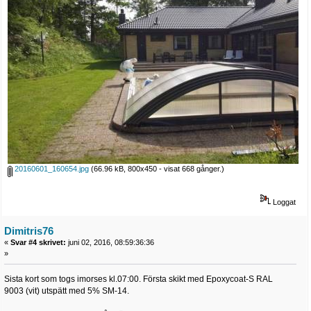
20160601_160654.jpg
(66.96 kB, 800x450 - visat 668 gånger.)
Loggat
Dimitris76
«
Svar #4 skrivet:
juni 02, 2016, 08:59:36:36
»
Sista kort som togs imorses kl.07:00. Första skikt med Epoxycoat-S RAL
9003 (vit) utspätt med 5% SM-14.