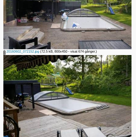
20160602_072152.jpg
(72.5 kB, 800x450 - visat 674 gånger.)