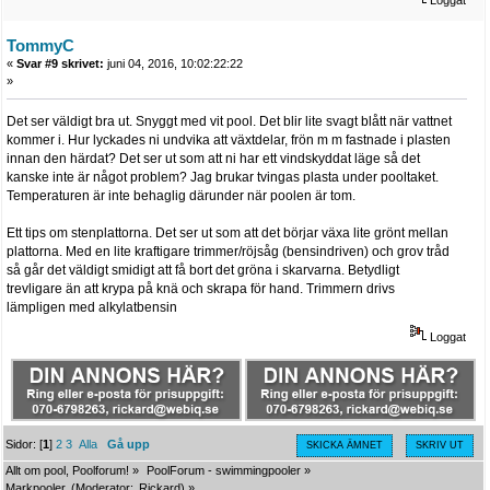
Loggat
TommyC
«
Svar #9 skrivet:
juni 04, 2016, 10:02:22:22
»
Det ser väldigt bra ut. Snyggt med vit pool. Det blir lite svagt blått när vattnet
kommer i. Hur lyckades ni undvika att växtdelar, frön m m fastnade i plasten
innan den härdat? Det ser ut som att ni har ett vindskyddat läge så det
kanske inte är något problem? Jag brukar tvingas plasta under pooltaket.
Temperaturen är inte behaglig därunder när poolen är tom.
Ett tips om stenplattorna. Det ser ut som att det börjar växa lite grönt mellan
plattorna. Med en lite kraftigare trimmer/röjsåg (bensindriven) och grov tråd
så går det väldigt smidigt att få bort det gröna i skarvarna. Betydligt
trevligare än att krypa på knä och skrapa för hand. Trimmern drivs
lämpligen med alkylatbensin
Loggat
Sidor: [
1
]
2
3
Alla
Gå upp
SKICKA ÄMNET
SKRIV UT
Allt om pool, Poolforum!
»
PoolForum - swimmingpooler
»
Markpooler.
(Moderator:
Rickard
) »