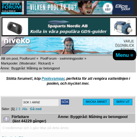
Menu ≡
Allt om pool, Poolforum!
»
PoolForum - swimmingpooler
»
Markpooler.
(Moderator:
Rickard
) »
Ämne:
Byggtråd: Målning av betongpool
Stötta forumet!, köp
Poolsvampar
, perfekta för att rengöra vattenlinjen i
poolen, och mycket mer.
SKICKA ÄMNET
SKRIV UT
Sidor: [
1
]
2
3
Alla
Gå ned
Författare
Ämne: Byggtråd: Målning av betongpool
(läst 44229 gånger)
0 medlemmar och 1 gäst tittar på detta ämne.