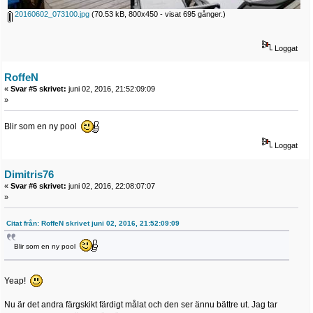
20160602_073100.jpg
(70.53 kB, 800x450 - visat 695 gånger.)
Loggat
RoffeN
«
Svar #5 skrivet:
juni 02, 2016, 21:52:09:09
»
Blir som en ny pool
Loggat
Dimitris76
«
Svar #6 skrivet:
juni 02, 2016, 22:08:07:07
»
Citat från: RoffeN skrivet juni 02, 2016, 21:52:09:09
Blir som en ny pool
Yeap!
Nu är det andra färgskikt färdigt målat och den ser ännu bättre ut. Jag tar