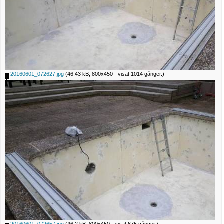
20160601_072627.jpg
(46.43 kB, 800x450 - visat 1014 gånger.)
20160601_072657.jpg
(46.2 kB, 800x450 - visat 675 gånger.)