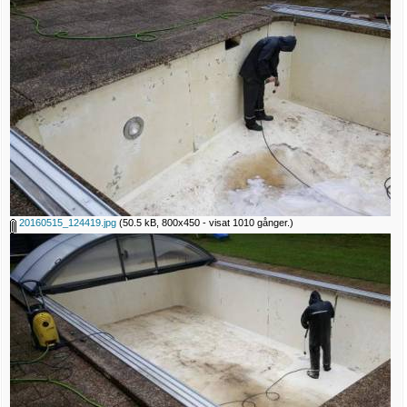
20160515_124419.jpg
(50.5 kB, 800x450 - visat 1010 gånger.)