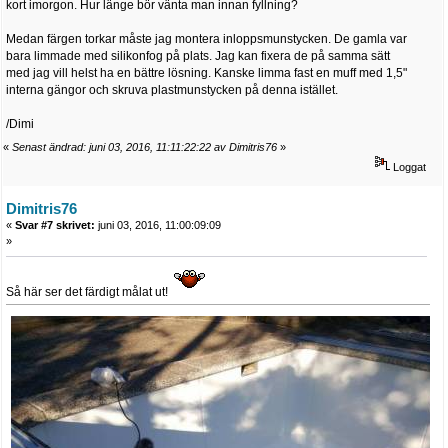
kort imorgon. Hur länge bör vänta man innan fyllning?
Medan färgen torkar måste jag montera inloppsmunstycken. De gamla var
bara limmade med silikonfog på plats. Jag kan fixera de på samma sätt
med jag vill helst ha en bättre lösning. Kanske limma fast en muff med 1,5"
interna gängor och skruva plastmunstycken på denna istället.
/Dimi
«
Senast ändrad: juni 03, 2016, 11:11:22:22 av Dimitris76
»
Loggat
Dimitris76
«
Svar #7 skrivet:
juni 03, 2016, 11:00:09:09
»
Så här ser det färdigt målat ut!