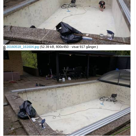
20160518_161604.jpg
(52.39 kB, 800x450 - visat 917 gånger.)