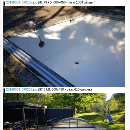
20160603_070150.jpg
(41.79 kB, 800x450 - visat 1054 gånger.)
20160603_070206.jpg
(37.3 kB, 800x450 - visat 610 gånger.)