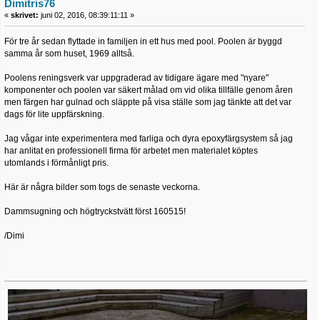
Dimitris76
«
skrivet:
juni 02, 2016, 08:39:11:11 »
För tre år sedan flyttade in familjen in ett hus med pool. Poolen är byggd
samma år som huset, 1969 alltså.
Poolens reningsverk var uppgraderad av tidigare ägare med "nyare"
komponenter och poolen var säkert målad om vid olika tillfälle genom åren
men färgen har gulnad och släppte på visa ställe som jag tänkte att det var
dags för lite uppfärskning.
Jag vågar inte experimentera med farliga och dyra epoxyfärgsystem så jag
har anlitat en professionell firma för arbetet men materialet köptes
utomlands i förmånligt pris.
Här är några bilder som togs de senaste veckorna.
Dammsugning och högtryckstvätt först 160515!
/Dimi