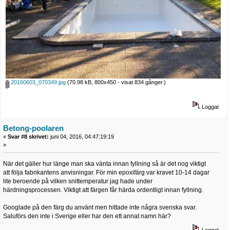
20160603_070349.jpg
(70.98 kB, 800x450 - visat 834 gånger.)
Loggat
Betong-poolaren
«
Svar #8 skrivet:
juni 04, 2016, 04:47:19:19
»
När det gäller hur länge man ska vänta innan fyllning så är det nog viktigt
att följa fabrikantens anvisningar. För min epoxifärg var kravet 10-14 dagar
lite beroende på vilken snittemperatur jag hade under
härdningsprocessen. Viktigt att färgen får härda ordentligt innan fyllning.
Googlade på den färg du använt men hittade inte några svenska svar.
Saluförs den inte i Sverige eller har den ett annat namn här?