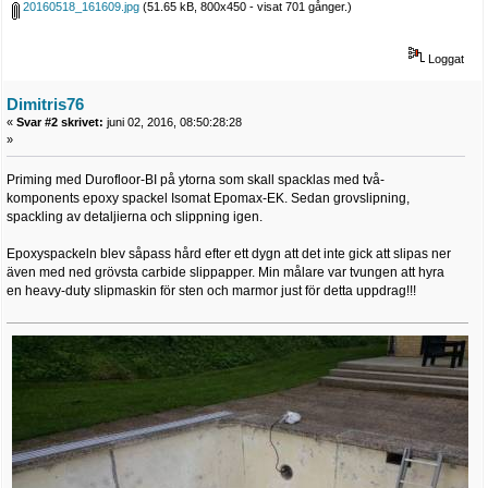
20160518_161609.jpg
(51.65 kB, 800x450 - visat 701 gånger.)
Loggat
Dimitris76
«
Svar #2 skrivet:
juni 02, 2016, 08:50:28:28
»
Priming med Durofloor-BI på ytorna som skall spacklas med två-
komponents epoxy spackel Isomat Epomax-EK. Sedan grovslipning,
spackling av detaljierna och slippning igen.
Epoxyspackeln blev såpass hård efter ett dygn att det inte gick att slipas ner
även med ned grövsta carbide slippapper. Min målare var tvungen att hyra
en heavy-duty slipmaskin för sten och marmor just för detta uppdrag!!!