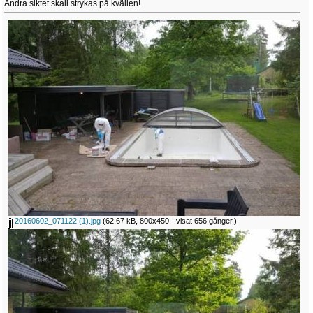
Andra siktet skall strykas på kvällen!
20160602_071122 (1).jpg
(62.67 kB, 800x450 - visat 656 gånger.)