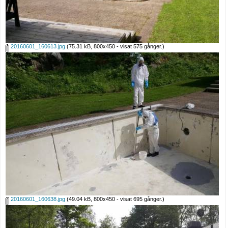
20160601_160613.jpg
(75.31 kB, 800x450 - visat 575 gånger.)
20160601_160638.jpg
(49.04 kB, 800x450 - visat 695 gånger.)