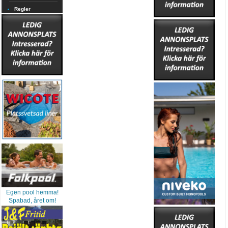
Regler
Egen pool hemma!
Spabad, året om!