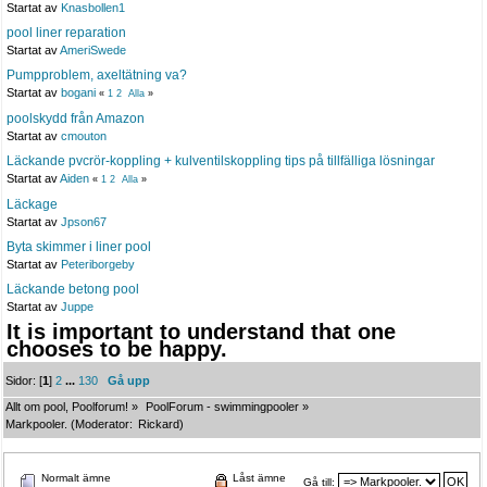
Startat av
Knasbollen1
pool liner reparation
Startat av
AmeriSwede
Pumpproblem, axeltätning va?
Startat av
bogani
«
1
2
Alla
»
poolskydd från Amazon
Startat av
cmouton
Läckande pvcrör-koppling + kulventilskoppling tips på tillfälliga lösningar
Startat av
Aiden
«
1
2
Alla
»
Läckage
Startat av
Jpson67
Byta skimmer i liner pool
Startat av
Peteriborgeby
Läckande betong pool
Startat av
Juppe
It is important to understand that one
chooses to be happy.
Sidor: [
1
]
2
...
130
Gå upp
Allt om pool, Poolforum!
»
PoolForum - swimmingpooler
»
Markpooler.
(Moderator:
Rickard
)
Normalt ämne
Låst ämne
Gå till: