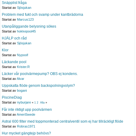
Snäpplist fråga
Startat av
Sjösjukan
Problem med fukt och svamp under kantbrädorna
Startat av
Marcus123
Utanpåliggande belysning sökes
Startat av
hokkepool45
HJÄLP och råd
Startat av
Sjösjukan
Klor
Startat av
Nypool!
Läckande pool
Startat av
Krister.R
Läcker vår poolvärmepump? OBS ej kondens.
Startat av
Alvar
Uppskatta flöde genom backspolningvolym?
Startat av
bogani
PiscineDiag
Startat av
nyburjare
«
1
2
Alla
»
Får inte riktigt upp poolvärmen
Startat av
AmeriSwede
Astral 600 filter med toppmonterad centralventil som ej har tillräckligt flöde
Startat av
Robras1971
Hur mycket gängtejp behövs?