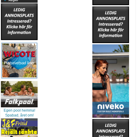
Regler
Egen pool hemma!
Spabad, året om!