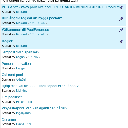
0 medlemmar och 90 gäster tittar på denna tavla.
PHU Anita / www.phuanita.com / P.H.U. ANITA IMPORT-EXPORT / Poolbutik
Startat av
Rickard
Hur lång tid tog det att bygga poolen?
Startat av
Rickard
«
1
2
...
5
Alla
»
Välkommen till PoolForum.se
Startat av
Rickard
«
1
2
...
4
Alla
»
Regler
Startat av
Rickard
Temposticks dispenser?
Startat av
bogani
«
1
2
Alla
»
Pumpar inte vatten
Startat av
Lagga
Gul rand poolliner
Startat av
AidaSel
Hjälp med val av pool - Thermopool eller träpool?
Startat av
Nidhögg
Lim poolliner
Startat av
Elmer Fudd
Vinylesterpool. Vad kan egentligen gå fel?
Startat av
Ingenjören
Grävning
Startat av
David1959