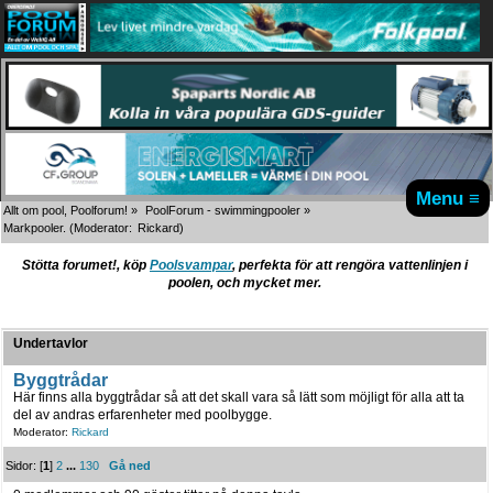
Menu ≡
Allt om pool, Poolforum!
»
PoolForum - swimmingpooler
»
Markpooler.
(Moderator:
Rickard
)
Stötta forumet!, köp
Poolsvampar
, perfekta för att rengöra vattenlinjen i
poolen, och mycket mer.
Undertavlor
Byggtrådar
Här finns alla byggtrådar så att det skall vara så lätt som möjligt för alla att ta
del av andras erfarenheter med poolbygge.
Moderator:
Rickard
Sidor: [
1
]
2
...
130
Gå ned