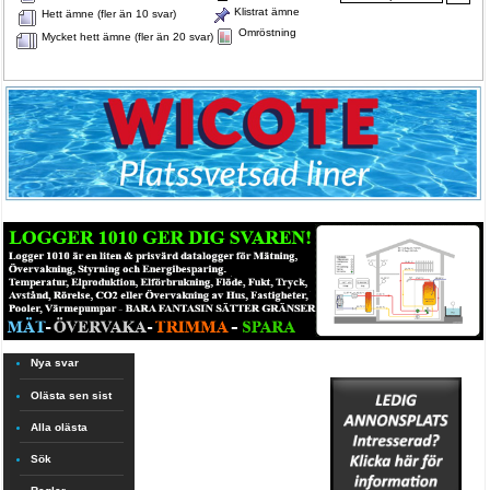
Klistrat ämne
Hett ämne (fler än 10 svar)
Omröstning
Mycket hett ämne (fler än 20 svar)
Nya svar
Olästa sen sist
Alla olästa
Sök