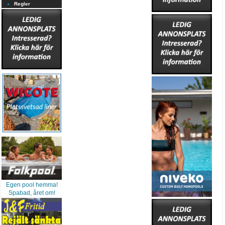
Regler
Egen pool hemma!
Spabad, året om!