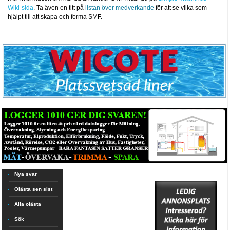
Wiki-sida
. Ta även en titt på
listan över medverkande
för att se vilka som
hjälpt till att skapa och forma SMF.
Nya svar
Olästa sen sist
Alla olästa
Sök