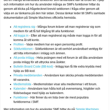
det en mängd användbara funktioner som användare kan ta fördel av. Hjälp
och information om hur du använder många av SMFs funktioner hittar du
genom att klicka på frågetecknet brevid sektionen i fråga eller genom att
välja en av länkarna på den här sidan. Dessa länkar leder till SMFs samlade
dokumentation på Simple Machines officiella hemsida.
Att registrera sig
- Många forum kräver att man registrerar sig som
medlem för att få full tillgång till alla funktioner.
Att logga in
- Efter att man registrerat sig måste man logga in för att
komma åt sitt konto.
Profilen
- Varje medlem har en egen personlig profil.
Sökfunktionen
- Sökfunktionen är ett oerhört användbart verktyg för
att hitta information i inlägg och ämnen.
Att posta inlägg
- Hela poängen med ett forum är att låta användare
posta inlägg för att uttrycka sina åsikter.
Bulletin Board Code (BB-kod)
- Inlägg kan få lite extra krydda med
hjälp av BB-kod.
Privata meddelanden
- Användare kan skicka privata meddelanden
till varandra.
Medlemslista
- Medlemslistan visar alla medlemmar i ett forum.
Kalender
- Användare kan hålla koll på evenemang, högtider och
födelsedagar med hjälp av kalendern.
Funktioner
- Här finner du en lista över de mest populära
funktionerna i SMF.
Mer information om hur du använder SMF hittar du på
Simple Machines