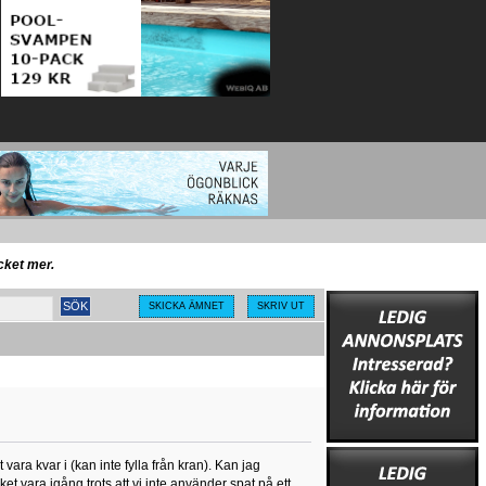
ycket mer.
SKICKA ÄMNET
SKRIV UT
ra kvar i (kan inte fylla från kran). Kan jag
rket vara igång trots att vi inte använder spat på ett