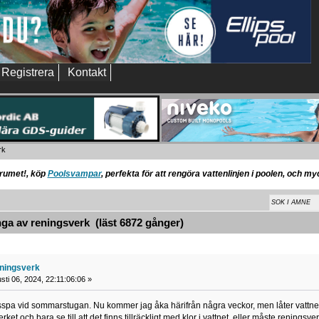
Registrera
Kontakt
rk 
orumet!, köp
Poolsvampar
, perfekta för att rengöra vattenlinjen i poolen, och m
a av reningsverk (läst 6872 gånger)
eningsverk
ti 06, 2024, 22:11:06:06 »
spa vid sommarstugan. Nu kommer jag åka härifrån några veckor, men låter vattnet va
ket och bara se till att det finns tillräckligt med klor i vattnet, eller måste reningsve