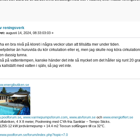
v reningsverk
vet:
augusti 14, 2024, 08:33:03:03 »
t ha en bra nivå på kloret i några veckor utan att tillsätta mer under tiden.
etydelse än huruvida du kör cirkulation eller ej, men jag skulle nog köra cirkulatione
 en dassig tunna.
kså på vattentempen, kanske händer det inte så mycket om det håller sig runt 20 g
kallställt med vatten i själv, så jag vet inte.
w.energibutiken.se
.poolforum.se
,
www.varmepumpsforum.com
,
www.atvforum.se
och
www.energioffert.se
lfabriken, 4 X 8 meter, Poolrening med CYA-fria Saniklar – Tempo Sticks.
255-12 kW jordvärmepump + 14.4 m2 Texsun solfångare till ca 32°C.
/www.poolforum.se/forum/index.php?topic=7.0