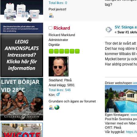
Total likes: 0
tag?
Pool javisst!
SV: Stänga a
Rickard
«
Svar #1 skri
Rickard Marklund
Administrator
Tror det är svårt at
Dignitär
Det har nog större b
kommer tillbaks till
Mycket beror ju oc
Har aldrig provat ha 
Stad/land: Piteå
Driver webshopen
ww
Antal inlägg: 5891
Total likes: 546
Kön:
Grundare och ägare av forumet
Egen företagare:
www
Pool från Svenska poo
Värmer med en Nibe 1
ORT: Piteå
Vår byggtråd:
https:/