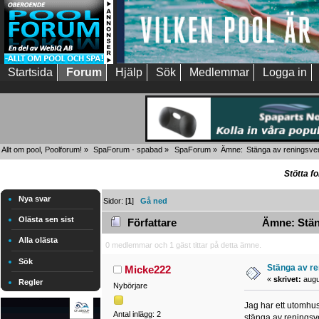
Startsida
Forum
Hjälp
Sök
Medlemmar
Logga in
Allt om pool, Poolforum!
»
SpaForum - spabad
»
SpaForum
»
Ämne:
Stänga av reningsve
Stötta f
Nya svar
Sidor: [
1
]
Gå ned
Olästa sen sist
Författare
Ämne: Stäng
Alla olästa
0 medlemmar och 1 gäst tittar på detta ämne.
Sök
Stänga av r
Micke222
«
skrivet:
augus
Regler
Nybörjare
Jag har ett utomhus
Antal inlägg: 2
stänga av reningsver