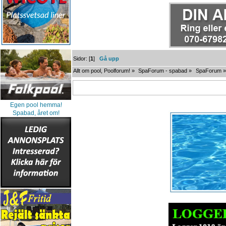
Sidor: [
1
]
Gå upp
Allt om pool, Poolforum!
»
SpaForum - spabad
»
SpaForum
»
Egen pool hemma!
Spabad, året om!