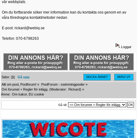
vår webbplats.
Om du fortfarande söker mer information kan du kontakta oss genom en av
våra föredragna kontaktmetoder nedan.
E-post: rickard@webiq.se
Telefon: 070-6798263
Loggat
Sidor: [
1
]
Gå upp
SKICKA ÄMNET
SKRIV UT
Allt om pool, Poolforum!
»
PoolForum - swimmingpooler
»
Om forumet + Regler för inlägg.
(Moderator:
Rickard
) »
Ämne:
Om kakor, EU cookie
Gå till: