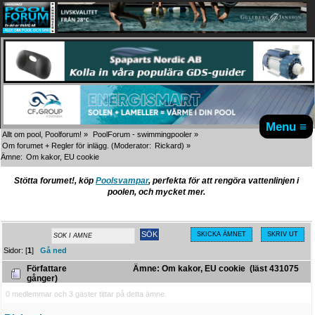
Menu ≡
Allt om pool, Poolforum!
»
PoolForum - swimmingpooler
»
Om forumet + Regler för inlägg.
(Moderator:
Rickard
) »
Ämne:
Om kakor, EU cookie
Stötta forumet!, köp
Poolsvampar
, perfekta för att rengöra vattenlinjen i
poolen, och mycket mer.
SKICKA ÄMNET
SKRIV UT
Sidor: [
1
]
Gå ned
Författare
Ämne: Om kakor, EU cookie (läst 431075
gånger)
0 medlemmar och 3 gäster tittar på detta ämne.