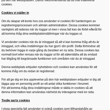
på den här webbplatsen. Därför rekommenderas att du inte inaktiverar
cookies.
Cookies vi ställer in
Om du skapar ett konto hos oss använder vi cookies för hanteringen av
registreringsprocessen och allmän administration. Dessa cookies kommer
vanligtvis att raderas när du loggar ut men i vissa fall kan de förbli efteråt för
att komma ihåg dina webbplatsinställningar när du loggas ut.
Vi använder cookies när du är inloggad så att vi kan komma ihåg att du är
inloggad, och vilka inställningar du har gjort i din profil. Detta förhindrar att
du behöver logga in varje gång du besöker en ny sida. Dessa cookies tas
normalt bort eller rensas när du loggar ut för att säkerställa att du endast
har tillgång till begränsade funktioner och områden när du är inloggad.
Denna webbplats erbjuder nyhetsbrev och cookies kan användas för att
komma ihåg om du redan är registrerad.
För att ge dig en bra upplevelse på den här webbplatsen erbjuder vi dig att
lägga upp en personlig profil av ett antal olika funktioner i forumet.
För att komma ihåg dina inställnignar måste vi ställa in cookies så att
denna information kan användas närhelst du interagerar med en sida.
Tredje parts cookies
I vissa speciella fall använder vi också cookies som tillhandahålls av