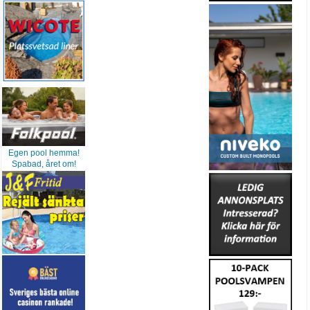
Egen pool hemma!
Spabad, året om!