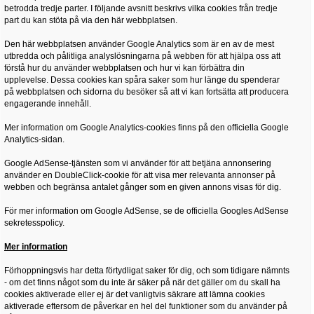
betrodda tredje parter. I följande avsnitt beskrivs vilka cookies från tredje
part du kan stöta på via den här webbplatsen.
Den här webbplatsen använder Google Analytics som är en av de mest
utbredda och pålitliga analyslösningarna på webben för att hjälpa oss att
förstå hur du använder webbplatsen och hur vi kan förbättra din
upplevelse. Dessa cookies kan spåra saker som hur länge du spenderar
på webbplatsen och sidorna du besöker så att vi kan fortsätta att producera
engagerande innehåll.
Mer information om Google Analytics-cookies finns på den officiella Google
Analytics-sidan.
Google AdSense-tjänsten som vi använder för att betjäna annonsering
använder en DoubleClick-cookie för att visa mer relevanta annonser på
webben och begränsa antalet gånger som en given annons visas för dig.
För mer information om Google AdSense, se de officiella Googles AdSense
sekretesspolicy.
Mer information
Förhoppningsvis har detta förtydligat saker för dig, och som tidigare nämnts
- om det finns något som du inte är säker på när det gäller om du skall ha
cookies aktiverade eller ej är det vanligtvis säkrare att lämna cookies
aktiverade eftersom de påverkar en hel del funktioner som du använder på