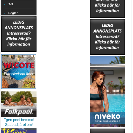
Sök
Regler
Egen pool hemma!
Spabad, året om!