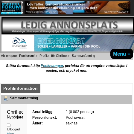
Menu ≡
Allt om pool, Poolforum!
»
Profilen för Chrilleo
»
Sammanfattning
Stötta forumet!, köp
Poolsvampar
, perfekta för att rengöra vattenlinjen i
poolen, och mycket mer.
Profilinformation
Sammanfattning
Chrilleo 
Antal inlägg:
1 (0.002 per dag)
Nybörjare
Personlig text:
Pool javisst!
Ålder:
saknas
Utloggad