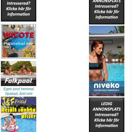
Egen pool hemma!
Spabad, året om!