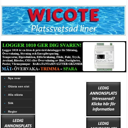
Nya svar
Olästa sen sist
Alla olästa
Sök
Regler