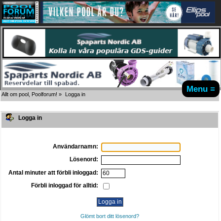
Menu ≡
Allt om pool, Poolforum!
»
Logga in
Logga in
Användarnamn:
Lösenord:
Antal minuter att förbli inloggad:
Förbli inloggad för alltid:
Glömt bort ditt lösenord?