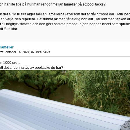
 har lite tips på hur man rengör mellan lameller på ett pool täcke?
det alltid tillslut alger mellan lamellerna (eftersom det är dåligt flöde där). Min lösnin
lan varje, sen repetera. Det funkar ok men får aldrig bort allt. Har lekt med tanken 
 till högtryckstvätten och den görs samma procedur (och hoppas kloret som sprutas
tt få in klor.
lameller
vet:
oktober 14, 2024, 07:19:46:46 »
n 1000 ord...
att det är denna typ av pooltäcke du har?