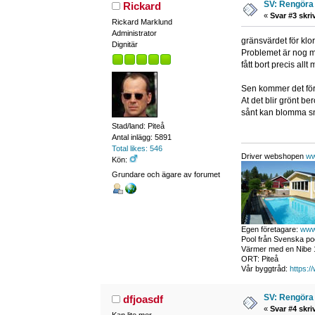
SV: Rengöra 
Rickard
«
Svar #3 skri
Rickard Marklund
Administrator
gränsvärdet för klor
Dignitär
Problemet är nog mer
fått bort precis allt
Sen kommer det förs
At det blir grönt b
sånt kan blomma sna
Stad/land: Piteå
Antal inlägg: 5891
Total likes: 546
Driver webshopen
ww
Kön:
Grundare och ägare av forumet
Egen företagare:
www
Pool från Svenska poo
Värmer med en Nibe 1
ORT: Piteå
Vår byggtråd:
https:/
SV: Rengöra 
dfjoasdf
«
Svar #4 skri
Kan lite mer