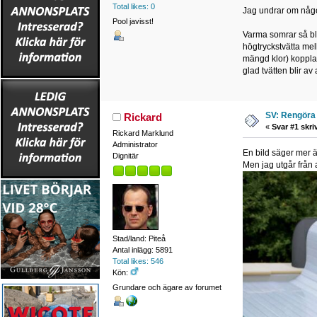
Total likes: 0
Jag undrar om någon
Pool javisst!
Varma somrar så blir 
högtryckstvätta mel
mängd klor) kopplat
glad tvätten blir av a
SV: Rengöra 
Rickard
«
Svar #1 skri
Rickard Marklund
Administrator
En bild säger mer ä
Dignitär
Men jag utgår från 
Stad/land: Piteå
Antal inlägg: 5891
Total likes: 546
Kön:
Grundare och ägare av forumet