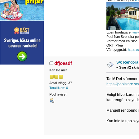
Driver webshopen
ww
Egen företagare:
www
Pool från Svenska poo
Värmer med en Nibe 1
ORT: Piteå
Vår byggtråd:
https:/
SV: Rengöra 
dfjoasdf
«
Svar #2 skri
Kan lite mer
Tack! Det stämmer. 
Antal inlägg: 37
https://poolstore.
Total likes: 0
Pool javisst!
Enligt tillverkaren 
kan rengöra skyddet
Manuell rengöring m
Kan inte ta upp skyd