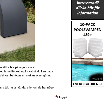
ju ättika bra på alger också.
s med lamelltäcket avplockat så du kan både
t det kan behövas en mekanisk rengöring.
kunna täknas använda, eller om de har någon
Loggat