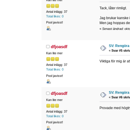
Tack, låter rimligt.
Antal inlägg: 37
Total likes: 0
Jag brukar kanske i
Pool javisst!
Men jag hoppas det l
«
Senast ändrad: okto
SV: Rengöra 
dfjoasdf
«
Svar #5 skri
Kan lite mer
Viktiga för mig är a
Antal inlägg: 37
Total likes: 0
Pool javisst!
SV: Rengöra 
dfjoasdf
«
Svar #6 skri
Kan lite mer
Provade med högtryc
Antal inlägg: 37
Total likes: 0
Pool javisst!