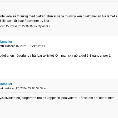
nte vara så försiktig med tvätten. Brukar sätta munstycken direkt mellan två lameller
illa som är kvar försvinner av klor.
ber 15, 2024, 15:22:07:07 av dfjoasdf
»
lameller
vet:
oktober 15, 2024, 15:21:47:47 »
tt det är en någorlunda hållbar aktivitet. Om man ska göra det 2-3 gånger per år.
lameller
vet:
oktober 17, 2024, 22:05:39:39 »
kstvätten nu, fungerade bra att koppla till poolvattnet. Får se om det dödar mer.