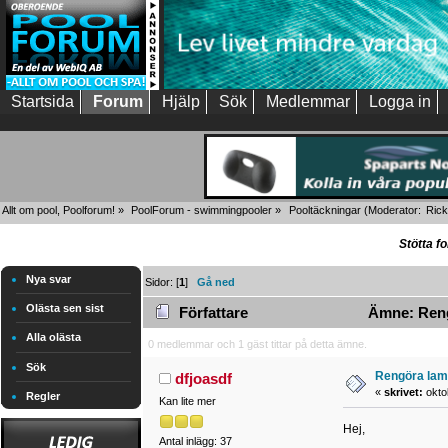
Startsida
Forum
Hjälp
Sök
Medlemmar
Logga in
Allt om pool, Poolforum!
»
PoolForum - swimmingpooler
»
Pooltäckningar
(Moderator:
Rick
Stötta f
Nya svar
Sidor: [
1
]
Gå ned
Olästa sen sist
Författare
Ämne: Rengö
Alla olästa
0 medlemmar och 1 gäst tittar på detta ämne.
Sök
Rengöra lam
dfjoasdf
«
skrivet:
okto
Regler
Kan lite mer
Hej,
Antal inlägg: 37