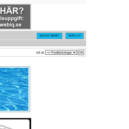
SKICKA ÄMNET
SKRIV UT
Gå till: