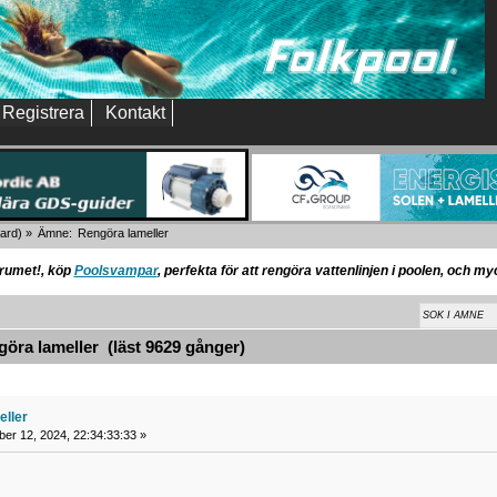
Registrera
Kontakt
ard
) »
Ämne:
Rengöra lameller
orumet!, köp
Poolsvampar
, perfekta för att rengöra vattenlinjen i poolen, och m
ra lameller (läst 9629 gånger)
eller
ber 12, 2024, 22:34:33:33 »