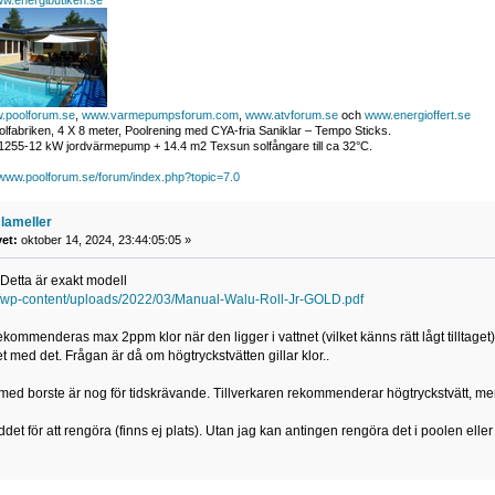
w.energibutiken.se
.poolforum.se
,
www.varmepumpsforum.com
,
www.atvforum.se
och
www.energioffert.se
lfabriken, 4 X 8 meter, Poolrening med CYA-fria Saniklar – Tempo Sticks.
255-12 kW jordvärmepump + 14.4 m2 Texsun solfångare till ca 32°C.
/www.poolforum.se/forum/index.php?topic=7.0
lameller
vet:
oktober 14, 2024, 23:44:05:05 »
Detta är exakt modell
se/wp-content/uploads/2022/03/Manual-Walu-Roll-Jr-GOLD.pdf
rekommenderas max 2ppm klor när den ligger i vattnet (vilket känns rätt lågt tilltaget
 med det. Frågan är då om högtryckstvätten gillar klor..
ed borste är nog för tidskrävande. Tillverkaren rekommenderar högtryckstvätt, me
det för att rengöra (finns ej plats). Utan jag kan antingen rengöra det i poolen eller 