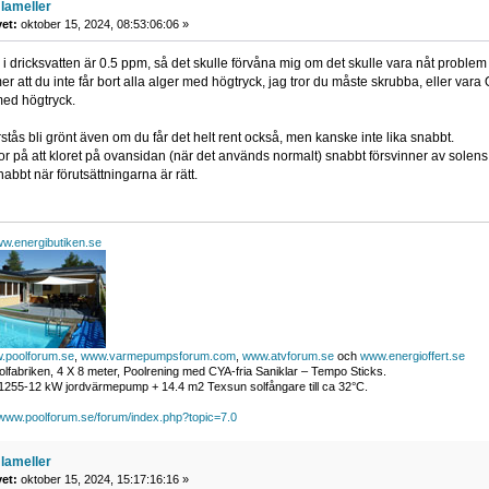
lameller
vet:
oktober 15, 2024, 08:53:06:06 »
 i dricksvatten är 0.5 ppm, så det skulle förvåna mig om det skulle vara nåt problem 
 att du inte får bort alla alger med högtryck, jag tror du måste skrubba, eller vara OK
 med högtryck.
tås bli grönt även om du får det helt rent också, men kanske inte lika snabbt.
eror på att kloret på ovansidan (när det används normalt) snabbt försvinner av solen
bbt när förutsättningarna är rätt.
w.energibutiken.se
.poolforum.se
,
www.varmepumpsforum.com
,
www.atvforum.se
och
www.energioffert.se
lfabriken, 4 X 8 meter, Poolrening med CYA-fria Saniklar – Tempo Sticks.
255-12 kW jordvärmepump + 14.4 m2 Texsun solfångare till ca 32°C.
/www.poolforum.se/forum/index.php?topic=7.0
lameller
vet:
oktober 15, 2024, 15:17:16:16 »