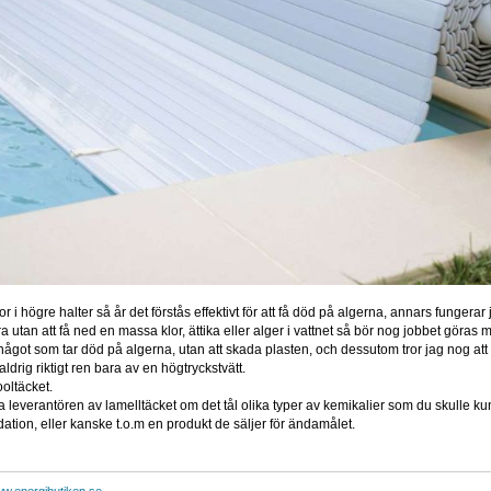
or i högre halter så år det förstås effektivt för att få död på algerna, annars fungerar 
ra utan att få ned en massa klor, ättika eller alger i vattnet så bör nog jobbet göra
ågot som tar död på algerna, utan att skada plasten, och dessutom tror jag nog at
 aldrig riktigt ren bara av en högtryckstvätt.
ltäcket.
a leverantören av lamelltäcket om det tål olika typer av kemikalier som du skulle 
tion, eller kanske t.o.m en produkt de säljer för ändamålet.