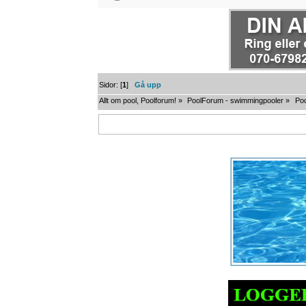
Sidor: [
1
]
Gå upp
Allt om pool, Poolforum!
»
PoolForum - swimmingpooler
»
Poo