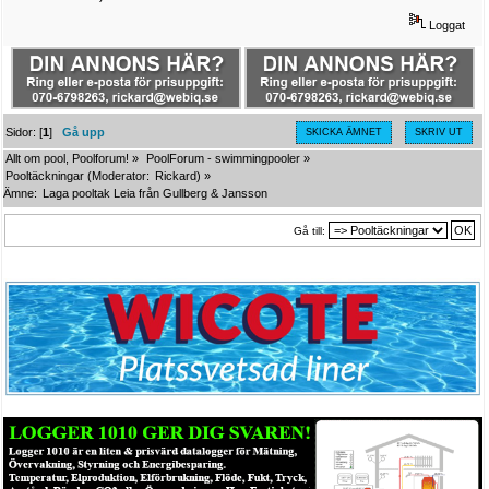
Loggat
Sidor: [
1
]
Gå upp
SKICKA ÄMNET
SKRIV UT
Allt om pool, Poolforum!
»
PoolForum - swimmingpooler
»
Pooltäckningar
(Moderator:
Rickard
) »
Ämne:
Laga pooltak Leia från Gullberg & Jansson
Gå till: