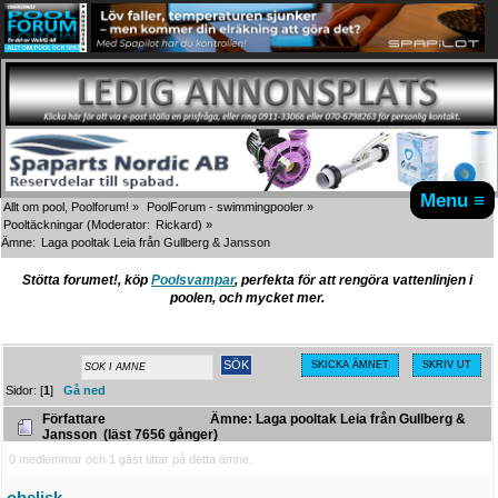
Menu ≡
Allt om pool, Poolforum!
»
PoolForum - swimmingpooler
»
Pooltäckningar
(Moderator:
Rickard
) »
Ämne:
Laga pooltak Leia från Gullberg & Jansson
Stötta forumet!, köp
Poolsvampar
, perfekta för att rengöra vattenlinjen i
poolen, och mycket mer.
SKICKA ÄMNET
SKRIV UT
Sidor: [
1
]
Gå ned
Författare
Ämne: Laga pooltak Leia från Gullberg &
Jansson (läst 7656 gånger)
0 medlemmar och 1 gäst tittar på detta ämne.
obelisk