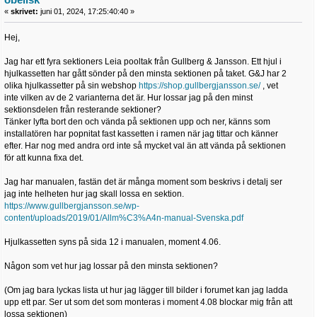
«
skrivet:
juni 01, 2024, 17:25:40:40 »
Hej,
Jag har ett fyra sektioners Leia pooltak från Gullberg & Jansson. Ett hjul i
hjulkassetten har gått sönder på den minsta sektionen på taket. G&J har 2
olika hjulkassetter på sin webshop
https://shop.gullbergjansson.se/
, vet
inte vilken av de 2 varianterna det är. Hur lossar jag på den minst
sektionsdelen från resterande sektioner?
Tänker lyfta bort den och vända på sektionen upp och ner, känns som
installatören har popnitat fast kassetten i ramen när jag tittar och känner
efter. Har nog med andra ord inte så mycket val än att vända på sektionen
för att kunna fixa det.
Jag har manualen, fastän det är många moment som beskrivs i detalj ser
jag inte helheten hur jag skall lossa en sektion.
https://www.gullbergjansson.se/wp-
content/uploads/2019/01/Allm%C3%A4n-manual-Svenska.pdf
Hjulkassetten syns på sida 12 i manualen, moment 4.06.
Någon som vet hur jag lossar på den minsta sektionen?
(Om jag bara lyckas lista ut hur jag lägger till bilder i forumet kan jag ladda
upp ett par. Ser ut som det som monteras i moment 4.08 blockar mig från att
lossa sektionen)