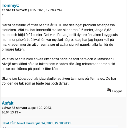
TommyC
«
Svar #1 skrivet:
juli 15, 2023, 12:28:47:47
»
När vi beställde vårt tak Atlanta år 2010 var det inget problem att anpassa
storleken. Vårt tak har innermått mellan skenorna 3,5 meter, längd 8,62
meter och höjd 0,97 meter. Det var då marginellt dyrare än taken i byggsats
men mer prisvärt då kvalitén var mycket högre. Idag har jag ingen koll på
marknaden mer än att priserna ser ut att ha sjunkit något, i alla fall för de
billigare taken.
Valet av Atlanta blev enkelt efter att vi hade besökt hem och villamässan i
Älvsjö och klämt på alla taken som visades där. Jag rekommenderar alltid
att se och känna på pooltak före köp.
Skulle jag köpa pooltak idag skulle jag även ta in pris på Termatec. De har
troligen de tak som är både bäst och dyrast.
Loggat
Asfalt
«
Svar #2 skrivet:
augusti 22, 2023,
10:04:13:13 »
Citat från: Ankel skrivet juli 14, 2023, 22:13:23:23