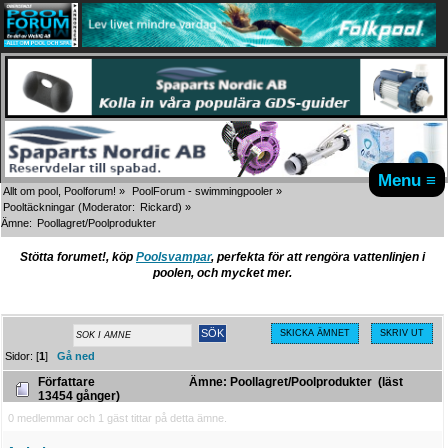
Menu ≡
Allt om pool, Poolforum!
»
PoolForum - swimmingpooler
»
Pooltäckningar
(Moderator:
Rickard
) »
Ämne:
Poollagret/Poolprodukter
Stötta forumet!, köp
Poolsvampar
, perfekta för att rengöra vattenlinjen i
poolen, och mycket mer.
SKICKA ÄMNET
SKRIV UT
Sidor: [
1
]
Gå ned
Författare
Ämne: Poollagret/Poolprodukter (läst
13454 gånger)
0 medlemmar och 1 gäst tittar på detta ämne.