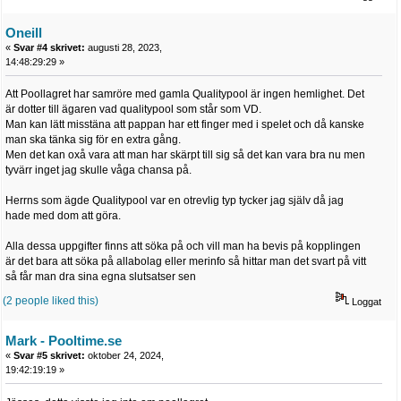
Oneill
«
Svar #4 skrivet:
augusti 28, 2023,
14:48:29:29 »
Att Poollagret har samröre med gamla Qualitypool är ingen hemlighet. Det
är dotter till ägaren vad qualitypool som står som VD.
Man kan lätt misstäna att pappan har ett finger med i spelet och då kanske
man ska tänka sig för en extra gång.
Men det kan oxå vara att man har skärpt till sig så det kan vara bra nu men
tyvärr inget jag skulle våga chansa på.
Herrns som ägde Qualitypool var en otrevlig typ tycker jag själv då jag
hade med dom att göra.
Alla dessa uppgifter finns att söka på och vill man ha bevis på kopplingen
är det bara att söka på allabolag eller merinfo så hittar man det svart på vitt
så får man dra sina egna slutsatser sen
(2 people liked this)
Loggat
Mark - Pooltime.se
«
Svar #5 skrivet:
oktober 24, 2024,
19:42:19:19 »