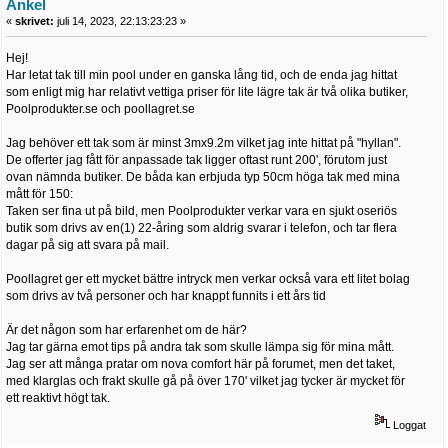
Ankel
«
skrivet:
juli 14, 2023, 22:13:23:23 »
Hej!
Har letat tak till min pool under en ganska lång tid, och de enda jag hittat
som enligt mig har relativt vettiga priser för lite lägre tak är två olika butiker,
Poolprodukter.se och poollagret.se
Jag behöver ett tak som är minst 3mx9.2m vilket jag inte hittat på "hyllan".
De offerter jag fått för anpassade tak ligger oftast runt 200', förutom just
ovan nämnda butiker. De båda kan erbjuda typ 50cm höga tak med mina
mått för 150:
Taken ser fina ut på bild, men Poolprodukter verkar vara en sjukt oseriös
butik som drivs av en(1) 22-åring som aldrig svarar i telefon, och tar flera
dagar på sig att svara på mail.
Poollagret ger ett mycket bättre intryck men verkar också vara ett litet bolag
som drivs av två personer och har knappt funnits i ett års tid
Är det någon som har erfarenhet om de här?
Jag tar gärna emot tips på andra tak som skulle lämpa sig för mina mått.
Jag ser att många pratar om nova comfort här på forumet, men det taket,
med klarglas och frakt skulle gå på över 170' vilket jag tycker är mycket för
ett reaktivt högt tak.
Loggat