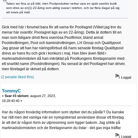
Taken ser fina ut på bild, men Poolprodukter verkar vara en sjukt oseriös butik
som drivs av en(1) 22-åring som aldrig svarar i telefon, och tar flera dagar på sig
att svara på mail.
Gick med här i forumet bara för att varna för Poollagret (Vilket jag tror du
menar här ovanför. Poolagret ägs av en 22-åring). Detta är dottern till en
man som tidigare drivit flera oseriösa Poolfirmor, bland annat
Pooldrottningen, Pool och kamindrottningen, LH Group och Qualitypool.
Jag gissar att han har näringsförbud då hans senaste företag Qualitypool
drevs av hans fru och gick i konkurs i maj. Han blev även fälld i
marknadsdomstolen då han inkräktat på Poolkungens företagsnamn med
ett snarlikt namn (Pooldrottningen). Nu senast är det Poollagret han driver,
men företaget är skrivet på dottern.
(2 people liked this)
Loggat
TommyC
«
Svar #3 skrivet:
augusti 27, 2023,
18:28:40:40 »
Har du någon trovärdig information som styrker det du påstår? Du kanske
har rätt men det vanliga när en nyregistrerad användare dissar ett företag
är att det är någon form av utpressning som ligger bakom. Jag sökte på
marknadsdomstolen och de företagsnamn du listar - det gav inga träffar.
Loggat