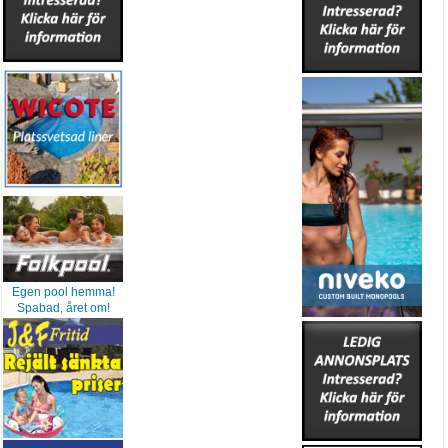
Egen pool hemma!
Spabad, året om!