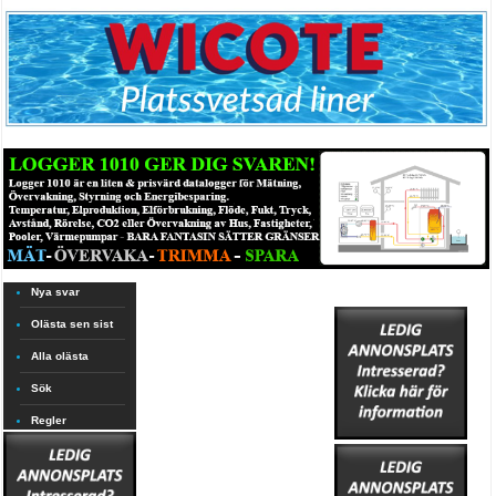
Nya svar
Olästa sen sist
Alla olästa
Sök
Regler