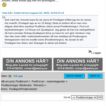
Jösses, detta visste jag inte om poollagret.....
Citat från: Asfalt skrivet augusti 22, 2023, 10:04:13:13
Gick med här i forumet bara för att varna för Poollagret (Vilket jag tror du menar
här ovanför. Poolagret ägs av en 22-åring). Detta är dottern till en man som
tidigare drivit flera oseriösa Poolfirmor, bland annat Pooldrottningen, Pool och
kamindrottningen, LH Group och Qualitypool. Jag gissar att han har näringsförbud
då hans senaste företag Qualitypool drevs av hans fru och gick i konkurs i maj.
Han blev även fälld i marknadsdomstolen då han inkräktat på Poolkungens
företagsnamn med ett snarlikt namn (Pooldrottningen). Nu senast är det
Poollagret han driver, men företaget är skrivet på dottern.
Loggat
Sidor: [
1
]
Gå upp
SKICKA ÄMNET
SKRIV UT
Allt om pool, Poolforum!
»
PoolForum - swimmingpooler
»
Pooltäckningar
(Moderator:
Rickard
) »
Ämne:
Poollagret/Poolprodukter
Gå till: