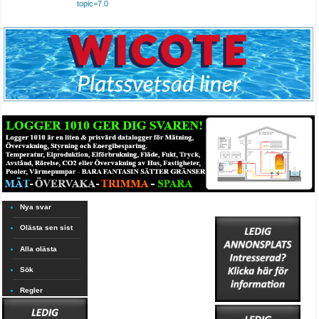
topic=7.0
Nya svar
Olästa sen sist
Alla olästa
Sök
Regler