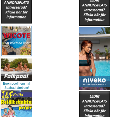
Egen pool hemma!
Spabad, året om!