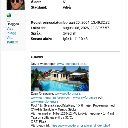
Ålder:
61
Stad/land:
Piteå
Registreringsdatum:
februari 20, 2004, 13:49:32:32
Utloggad
Lokal tid:
augusti 06, 2026, 23:38:57:57
Visa
inlägg
Språk:
Swedish
Visa
Senast aktiv:
Igår
kl. 11:10:48
statistik
Signatur:
Driver webshopen
www.energibutiken.se
Egen företagare:
www.poolforum.se
,
www.varmepumpsforum.com
,
www.atvforum.se
och
www.energioffert.se
Pool från Svenska poolfabriken, 4 X 8 meter, Poolrening med
CYA-fria Saniklar – Tempo Sticks.
Värmer med en Nibe 1255-12 kW jordvärmepump + 14.4 m2
Texsun solfångare till ca 32°C.
ORT: Piteå
Vår byggtråd:
https://www.poolforum.se/forum/index.php?