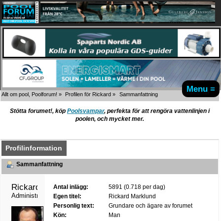
Menu ≡
Allt om pool, Poolforum!
»
Profilen för Rickard
»
Sammanfattning
Stötta forumet!, köp
Poolsvampar
, perfekta för att rengöra vattenlinjen i
poolen, och mycket mer.
Profilinformation
Sammanfattning
Rickard 
Antal inlägg:
5891 (0.718 per dag)
Administrator
Egen titel:
Rickard Marklund
Personlig text:
Grundare och ägare av forumet
Kön:
Man