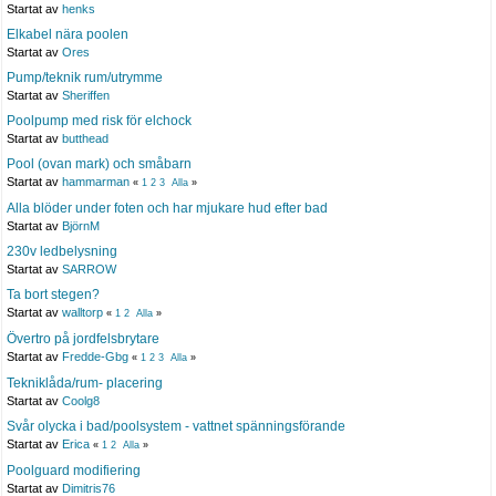
Startat av
henks
Elkabel nära poolen
Startat av
Ores
Pump/teknik rum/utrymme
Startat av
Sheriffen
Poolpump med risk för elchock
Startat av
butthead
Pool (ovan mark) och småbarn
Startat av
hammarman
«
1
2
3
Alla
»
Alla blöder under foten och har mjukare hud efter bad
Startat av
BjörnM
230v ledbelysning
Startat av
SARROW
Ta bort stegen?
Startat av
walltorp
«
1
2
Alla
»
Övertro på jordfelsbrytare
Startat av
Fredde-Gbg
«
1
2
3
Alla
»
Tekniklåda/rum- placering
Startat av
Coolg8
Svår olycka i bad/poolsystem - vattnet spänningsförande
Startat av
Erica
«
1
2
Alla
»
Poolguard modifiering
Startat av
Dimitris76