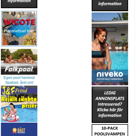
Egen pool hemma!
Spabad, året om!