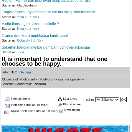
Regler - Fallrisk från pool ovan mark på utbyggd terrass
Startat av Filip Jacobson
Tragisk olycka - ny påminnelse om hur viktig säkerheten är
Startat av
Erica
«
1
2
Alla
»
Varför finns ingen säkerhetsolfolie ?
Startat av
Erica
«
1
2
Alla
»
2-åring drunknat i uppblåsbar familjepool
Startat av
Rickard
«
1
2
Alla
»
Säkerhet handlar inte bara om barn och övertäckningar
Startat av
Erica
It is important to understand that one
chooses to be happy.
Sidor: [
1
]
2
Gå upp
Allt om pool, Poolforum!
»
PoolForum - swimmingpooler
»
Säkerhet
(Moderator:
Rickard
)
Normalt ämne
Låst ämne
Gå till:
Klistrat ämne
Hett ämne (fler än 10 svar)
Omröstning
Mycket hett ämne (fler än 20 svar)