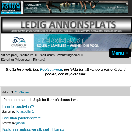
Menu ≡
Allt om pool, Poolforum!
»
PoolForum - swimmingpooler
»
Säkerhet
(Moderator:
Rickard
)
Stötta forumet!, köp
Poolsvampar
, perfekta för att rengöra vattenlinjen i
poolen, och mycket mer.
Sidor: [
1
]
2
Gå ned
0 medlemmar och 3 gäster tittar på denna tavla.
Larm för pool(ytan)?
Startat av
Knasbollen1
Pool utan jordfelsbrytare
Startat av
jool08
Poolslang under/över elkabel till lampa