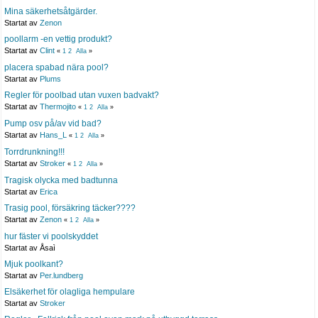
Mina säkerhetsåtgärder.
Startat av
Zenon
poollarm -en vettig produkt?
Startat av
Clint
«
1
2
Alla
»
placera spabad nära pool?
Startat av
Plums
Regler för poolbad utan vuxen badvakt?
Startat av
Thermojito
«
1
2
Alla
»
Pump osv på/av vid bad?
Startat av
Hans_L
«
1
2
Alla
»
Torrdrunkning!!!
Startat av
Stroker
«
1
2
Alla
»
Tragisk olycka med badtunna
Startat av
Erica
Trasig pool, försäkring täcker????
Startat av
Zenon
«
1
2
Alla
»
hur fäster vi poolskyddet
Startat av Åsaì
Mjuk poolkant?
Startat av
Per.lundberg
Elsäkerhet för olagliga hempulare
Startat av
Stroker