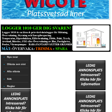
Nya svar
Olästa sen sist
Alla olästa
Sök
Regler