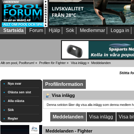
Startsida
Forum
Hjälp
Sök
Medlemmar
Logga in
Allt om pool, Poolforum!
»
Profilen för Fighter
»
Visa inlägg
»
Meddelanden
Stötta f
Nya svar
Profilinformation
Olästa sen sist
Visa inlägg
Alla olästa
Denna sektion låter dig visa alla inlägg som denna medlem har
Sök
Meddelanden
Visa inlägg
Visa bi
Regler
Meddelanden - Fighter