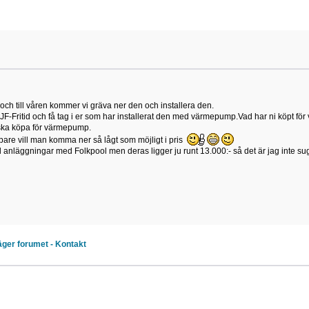
 och till våren kommer vi gräva ner den och installera den.
rån JF-Fritid och få tag i er som har installerat den med värmepump.Vad har ni köpt
ska köpa för värmepump.
öpare vill man komma ner så lågt som möjligt i pris
l anläggningar med Folkpool men deras ligger ju runt 13.000:- så det är jag inte su
ger forumet - Kontakt