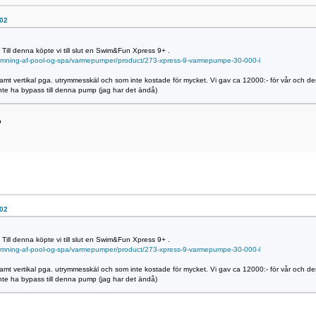
:02
ill denna köpte vi till slut en Swim&Fun Xpress 9+ .
armning-af-pool-og-spa/varmepumper/product/273-xpress-9-varmepumpe-30-000-l
amt vertikal pga. utrymmesskäl och som inte kostade för mycket. Vi gav ca 12000:- för vår och de
te ha bypass till denna pump (jag har det ändå)
?
:02
ill denna köpte vi till slut en Swim&Fun Xpress 9+ .
armning-af-pool-og-spa/varmepumper/product/273-xpress-9-varmepumpe-30-000-l
amt vertikal pga. utrymmesskäl och som inte kostade för mycket. Vi gav ca 12000:- för vår och de
te ha bypass till denna pump (jag har det ändå)