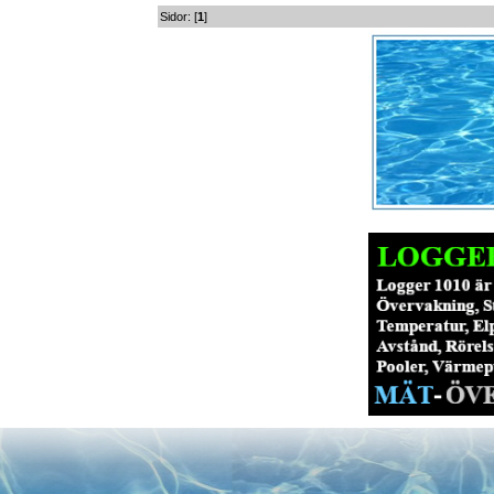
Sidor: [
1
]