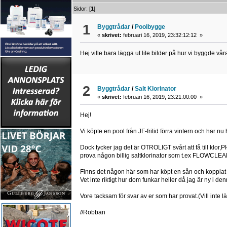
Sidor: [
1
]
1
Byggtrådar
/
Poolbygge
«
skrivet:
februari 16, 2019, 23:32:12:12 »
Hej ville bara lägga ut lite bilder på hur vi byggde vår
2
Byggtrådar
/
Salt Klorinator
«
skrivet:
februari 16, 2019, 23:21:00:00 »
Hej!
Vi köpte en pool från JF-fritid förra vintern och har 
Dock tycker jag det är OTROLIGT svårt att få till klor,
prova någon billig saltklorinator som t.ex FLOW
Finns det någon här som har köpt en sån och kopplat i
Vet inte riktigt hur dom funkar heller då jag är ny i de
Vore tacksam för svar av er som har provat.(Vill inte l
//Robban