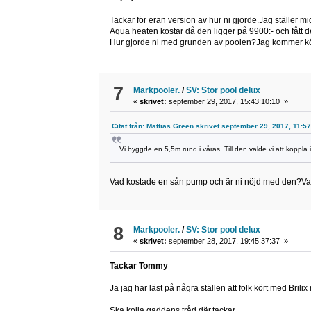
Tackar för eran version av hur ni gjorde.Jag ställer m
Aqua heaten kostar då den ligger på 9900:- och fått d
Hur gjorde ni med grunden av poolen?Jag kommer kör
7
Markpooler.
/
SV: Stor pool delux
«
skrivet:
september 29, 2017, 15:43:10:10 »
Citat från: Mattias Green skrivet september 29, 2017, 11:5
Vi byggde en 5,5m rund i våras. Till den valde vi att koppl
Vad kostade en sån pump och är ni nöjd med den?Va
8
Markpooler.
/
SV: Stor pool delux
«
skrivet:
september 28, 2017, 19:45:37:37 »
Tackar Tommy
Ja jag har läst på några ställen att folk kört med Brilix
Ska kolla gaddens tråd där,tackar.