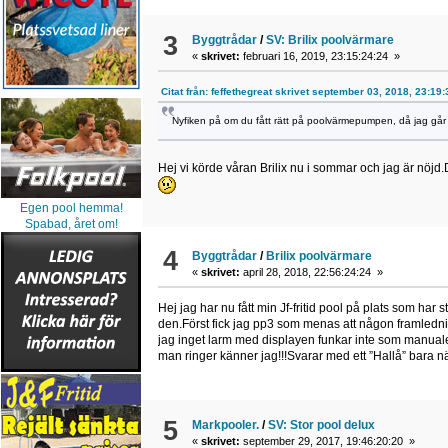
3
Byggtrådar
/
SV: Brilix poolvärmare
«
skrivet:
februari 16, 2019, 23:15:24:24 »
Citat från: feffethegreat skrivet september 03, 2018, 23:19
Nyfiken på om du fått rätt på poolvärmepumpen, då jag gå
Hej vi körde våran Brilix nu i sommar och jag är nöjd.D
Egen pool hemma!
Spabad, året om!
4
Byggtrådar
/
Brilix poolvärmare
«
skrivet:
april 28, 2018, 22:56:24:24 »
Hej jag har nu fått min Jf-fritid pool på plats som ha
den.Först fick jag pp3 som menas att någon framlednin
jag inget larm med displayen funkar inte som manuale
man ringer känner jag!!!Svarar med ett ”Hallå” bara nä
5
Markpooler.
/
SV: Stor pool delux
«
skrivet:
september 29, 2017, 19:46:20:20 »