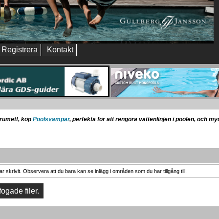
Registrera
Kontakt
orumet!, köp
Poolsvampar
, perfekta för att rengöra vattenlinjen i poolen, och m
 skrivit. Observera att du bara kan se inlägg i områden som du har tillgång till.
fogade filer.