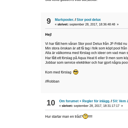
9
Markpooler.
/
Stor pool delux
«
skrivet:
september 28, 2017, 18:36:48:48 »
Hej!
Vi har fått hem våran Stor pool Delux från JF-Fritid nu
Min stora önskan är att få tag i folk som köpt pool f
Alla är välkomna med förslag och ideer om vad man 
Har fått ett förslag på Aqua Heat 6 eller 9 men som k
Jobbar som service elektriker och har gjort några poo
Kom med förslag
//Robban
10
Om forumet + Regler för inlägg.
/
SV: Vem ä
«
skrivet:
september 28, 2017, 18:31:17:17 »
Hur startar man en tråd?
!!!!!