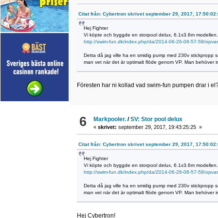
Citat från: Cybertron skrivet september 29, 2017, 17:50:02
Hej Fighter
Vi köpte och byggde en storpool delux, 6.1x3.6m modellen. T
http://swim-fun.dk/index.php/da/2014-06-26-08-57-58/opv
Detta då jag ville ha en smidig pump med 230v stickpropp s
man vet när det är optimalt flöde genom VP. Man behöver in
Föresten har ni kollad vad swim-fun pumpen drar i el
6
Markpooler.
/
SV: Stor pool delux
«
skrivet:
september 29, 2017, 19:43:25:25 »
Citat från: Cybertron skrivet september 29, 2017, 17:50:02
Hej Fighter
Vi köpte och byggde en storpool delux, 6.1x3.6m modellen. T
http://swim-fun.dk/index.php/da/2014-06-26-08-57-58/opv
Detta då jag ville ha en smidig pump med 230v stickpropp s
man vet när det är optimalt flöde genom VP. Man behöver in
Hej Cybertron!