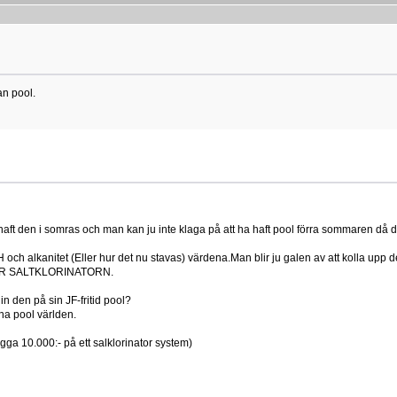
an pool.
nu haft den i somras och man kan ju inte klaga på att ha haft pool förra sommaren då 
PH och alkanitet (Eller hur det nu stavas) värdena.Man blir ju galen av att kolla upp
CLEAR SALTKLORINATORN.
n den på sin JF-fritid pool?
nna pool världen.
ägga 10.000:- på ett salklorinator system)