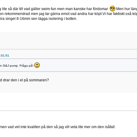
ig lite så där till vad gäller swim-fun men man kanske har fördomar
Men hur länge
en rekommendrad men jag tar gärna emot vad andra har köpt.Vi har faktiskt oxå köpt
a singel 8-16mm sen lägga isolering i botten.
7:51:51
a in G&J pump. Fråga på!
d drar den i el på sommaren?
 men vad vet inte kvaliten på den så jag vill veta lite mer om den isåfall.