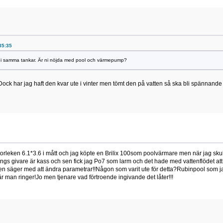
:35:35
r i samma tankar. Är ni nöjda med pool och värmepump?
ock har jag haft den kvar ute i vinter men tömt den på vatten så ska bli spännande at
r storleken 6.1*3.6 i mått och jag köpte en Brilix 100som poolvärmare men när jag sk
gs givare är kass och sen fick jag Po7 som larm och det hade med vattenflödet att 
n säger med att ändra parametrar!!Någon som varit ute för detta?Rubinpool som jag
r man ringer!Jo men tjenare vad förtroende ingivande det låter!!!