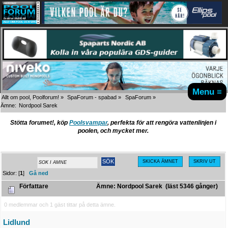
Menu ≡
Allt om pool, Poolforum!
»
SpaForum - spabad
»
SpaForum
»
Ämne:
Nordpool Sarek
Stötta forumet!, köp
Poolsvampar
, perfekta för att rengöra vattenlinjen i
poolen, och mycket mer.
SKICKA ÄMNET
SKRIV UT
Sidor: [
1
]
Gå ned
Författare
Ämne: Nordpool Sarek (läst 5346 gånger)
0 medlemmar och 1 gäst tittar på detta ämne.
Lidlund