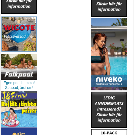
Egen pool hemma!
Spabad, året om!