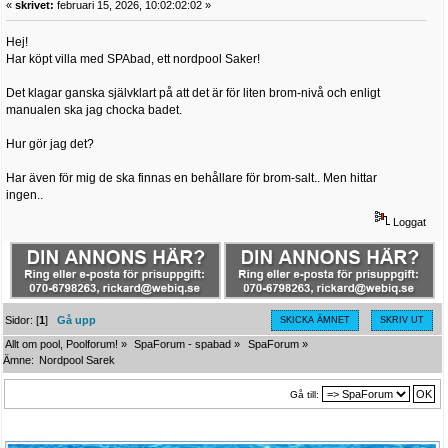
«
skrivet:
februari 15, 2026, 10:02:02:02 »
Hej!
Har köpt villa med SPAbad, ett nordpool Saker!
Det klagar ganska självklart på att det är för liten brom-nivå och enligt
manualen ska jag chocka badet.
Hur gör jag det?
Har även för mig de ska finnas en behållare för brom-salt.. Men hittar
ingen..
Loggat
Sidor: [
1
]
Gå upp
SKICKA ÄMNET
SKRIV UT
Allt om pool, Poolforum!
»
SpaForum - spabad
»
SpaForum
»
Ämne:
Nordpool Sarek
Gå till: