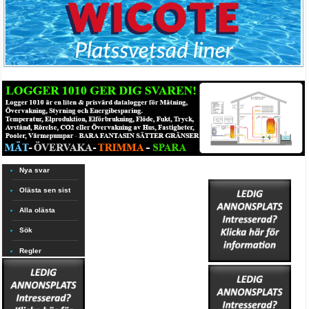
Nya svar
Olästa sen sist
Alla olästa
Sök
Regler