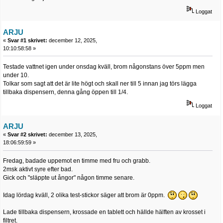
Loggat
ARJU
«
Svar #1 skrivet:
december 12, 2025,
10:10:58:58 »
Testade vattnet igen under onsdag kväll, brom någonstans över 5ppm men
under 10.
Tolkar som sagt att det är lite högt och skall ner till 5 innan jag törs lägga
tillbaka dispensern, denna gång öppen till 1/4.
Loggat
ARJU
«
Svar #2 skrivet:
december 13, 2025,
18:06:59:59 »
Fredag, badade uppemot en timme med fru och grabb.
2msk aktivt syre efter bad.
Gick och "släppte ut ångor" någon timme senare.
Idag lördag kväll, 2 olika test-stickor säger att brom är 0ppm.
Lade tillbaka dispensern, krossade en tablett och hällde hälften av krosset i
filtret.