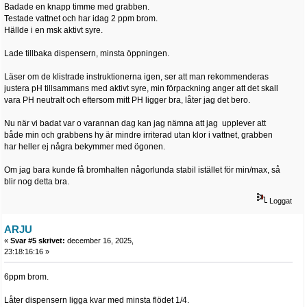
Badade en knapp timme med grabben.
Testade vattnet och har idag 2 ppm brom.
Hällde i en msk aktivt syre.
Lade tillbaka dispensern, minsta öppningen.
Läser om de klistrade instruktionerna igen, ser att man rekommenderas
justera pH tillsammans med aktivt syre, min förpackning anger att det skall
vara PH neutralt och eftersom mitt PH ligger bra, låter jag det bero.
Nu när vi badat var o varannan dag kan jag nämna att jag upplever att
både min och grabbens hy är mindre irriterad utan klor i vattnet, grabben
har heller ej några bekymmer med ögonen.
Om jag bara kunde få bromhalten någorlunda stabil istället för min/max, så
blir nog detta bra.
Loggat
ARJU
«
Svar #5 skrivet:
december 16, 2025,
23:18:16:16 »
6ppm brom.
Låter dispensern ligga kvar med minsta flödet 1/4.