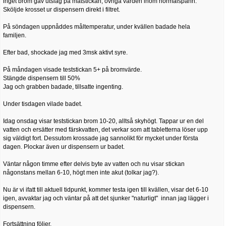
inget brom gav utslag på mätstickan, övriga värden inom normalspann.
Sköljde krosset ur dispensern direkt i filtret.
På söndagen uppnåddes måltemperatur, under kvällen badade hela
familjen.
Efter bad, shockade jag med 3msk aktivt syre.
På måndagen visade teststickan 5+ på bromvärde.
Stängde dispensern till 50%
Jag och grabben badade, tillsatte ingenting.
Under tisdagen vilade badet.
Idag onsdag visar teststickan brom 10-20, alltså skyhögt. Tappar ur en del
vatten och ersätter med färskvatten, det verkar som att tabletterna löser upp
sig väldigt fort. Dessutom krossade jag sannolikt för mycket under första
dagen. Plockar även ur dispensern ur badet.
Väntar någon timme efter delvis byte av vatten och nu visar stickan
någonstans mellan 6-10, högt men inte akut (tolkar jag?).
Nu är vi ifatt till aktuell tidpunkt, kommer testa igen till kvällen, visar det 6-10
igen, avvaktar jag och väntar på att det sjunker "naturligt" innan jag lägger i
dispensern.
Fortsättning följer.