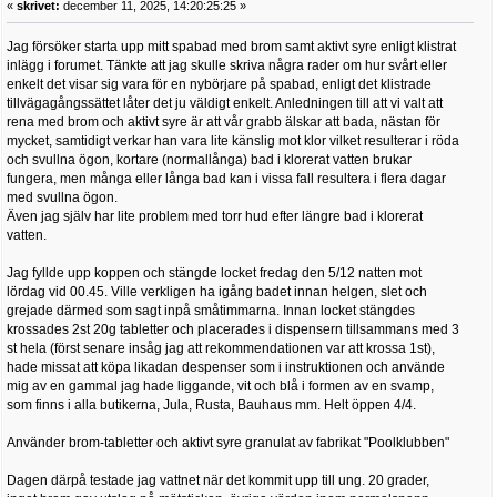
«
skrivet:
december 11, 2025, 14:20:25:25 »
Jag försöker starta upp mitt spabad med brom samt aktivt syre enligt klistrat
inlägg i forumet. Tänkte att jag skulle skriva några rader om hur svårt eller
enkelt det visar sig vara för en nybörjare på spabad, enligt det klistrade
tillvägagångssättet låter det ju väldigt enkelt. Anledningen till att vi valt att
rena med brom och aktivt syre är att vår grabb älskar att bada, nästan för
mycket, samtidigt verkar han vara lite känslig mot klor vilket resulterar i röda
och svullna ögon, kortare (normallånga) bad i klorerat vatten brukar
fungera, men många eller långa bad kan i vissa fall resultera i flera dagar
med svullna ögon.
Även jag själv har lite problem med torr hud efter längre bad i klorerat
vatten.
Jag fyllde upp koppen och stängde locket fredag den 5/12 natten mot
lördag vid 00.45. Ville verkligen ha igång badet innan helgen, slet och
grejade därmed som sagt inpå småtimmarna. Innan locket stängdes
krossades 2st 20g tabletter och placerades i dispensern tillsammans med 3
st hela (först senare insåg jag att rekommendationen var att krossa 1st),
hade missat att köpa likadan despenser som i instruktionen och använde
mig av en gammal jag hade liggande, vit och blå i formen av en svamp,
som finns i alla butikerna, Jula, Rusta, Bauhaus mm. Helt öppen 4/4.
Använder brom-tabletter och aktivt syre granulat av fabrikat "Poolklubben"
Dagen därpå testade jag vattnet när det kommit upp till ung. 20 grader,