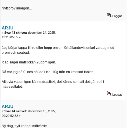
Nytt prov imorgon...
Loggat
ARJU
«
Svar #3 skrivet:
december 14, 2025,
13:20:05:05 »
Jag börjar tappa tilltro eller hopp om en förhållandevis enkel vardag med
brom och spabad.
Idag säger mätstickan 20ppm igen.
Då var jag på 0, och hällde i c:a 10g från en krossad tablett.
Att byta vatten igen känns drastiskt, det känns som att det går troll i
mätresultatet.
Loggat
ARJU
«
Svar #4 skrivet:
december 15, 2025,
20:29:52:52 »
Ny dag, nytt knäppt mätvärde.