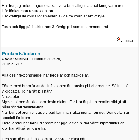
Här tror jag anledningen ofta kan vara bristfälligt material kring värmaren.
Här tänker man rost=oxidation.
Det kraftigaste oxidationsmedlen av de tre ovan är aktivt syre.
Testa och ligg på fritt klor runt 3. Övrigt pH som rekommenderat.
Loggat
Poolandvändaren
«
Svar #8 skrivet:
december 21, 2025,
21:45:21:21 »
Alla desinfektionsmedel har fördelar och nackdelar.
Fördel med brom är att desinfektionen är ganska pH-oberoende. Så inte så
viktigt att alltid ha rätt pH här?
Nackdelar;
Mycket sämre än klor som desinfektion. För klor är pH-intervallet viktigt att
hålla för rätt desinfektion.
När bundet brom bildas vid bad kan man lukta mer än en get. Den doften är
speciell för brom.
Flera länder har förbjudit brom här pga. att de bildar värre biprodukter än
klor här. Alltså farligare här.
Den som låter snällast som aktivt syre är värst här.....