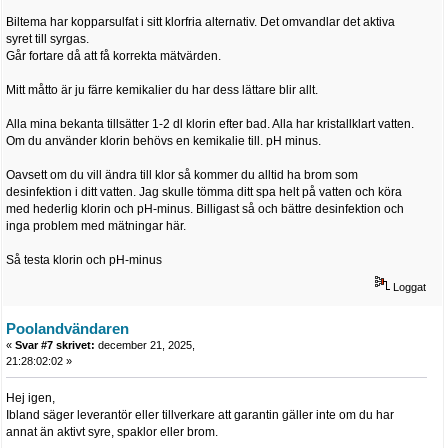
Biltema har kopparsulfat i sitt klorfria alternativ. Det omvandlar det aktiva
syret till syrgas.
Går fortare då att få korrekta mätvärden.
Mitt måtto är ju färre kemikalier du har dess lättare blir allt.
Alla mina bekanta tillsätter 1-2 dl klorin efter bad. Alla har kristallklart vatten.
Om du använder klorin behövs en kemikalie till. pH minus.
Oavsett om du vill ändra till klor så kommer du alltid ha brom som
desinfektion i ditt vatten. Jag skulle tömma ditt spa helt på vatten och köra
med hederlig klorin och pH-minus. Billigast så och bättre desinfektion och
inga problem med mätningar här.
Så testa klorin och pH-minus
Loggat
Poolandvändaren
«
Svar #7 skrivet:
december 21, 2025,
21:28:02:02 »
Hej igen,
Ibland säger leverantör eller tillverkare att garantin gäller inte om du har
annat än aktivt syre, spaklor eller brom.