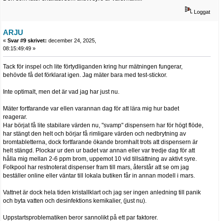
Loggat
ARJU
«
Svar #9 skrivet:
december 24, 2025,
08:15:49:49 »
Tack för inspel och lite förtydliganden kring hur mätningen fungerar,
behövde få det förklarat igen. Jag mäter bara med test-stickor.
Inte optimalt, men det är vad jag har just nu.
Mäter fortfarande var ellen varannan dag för att lära mig hur badet
reagerar.
Har börjat få lite stabilare värden nu, "svamp" dispensern har för högt flöde,
har stängt den helt och börjar få rimligare värden och nedbrytning av
bromtabletterna, dock fortfarande ökande bromhalt trots att dispensern är
helt stängd. Plockar ur den ur badet var annan eller var tredje dag för att
hålla mig mellan 2-6 ppm brom, uppemot 10 vid tillsättning av aktivt syre.
Folkpool har restnoterat dispenser fram till mars, återstår att se om jag
beställer online eller väntar till lokala butiken får in annan modell i mars.
Vattnet är dock hela tiden kristallklart och jag ser ingen anledning till panik
och byta vatten och desinfektions kemikalier, (just nu).
Uppstartsproblematiken beror sannolikt på ett par faktorer.