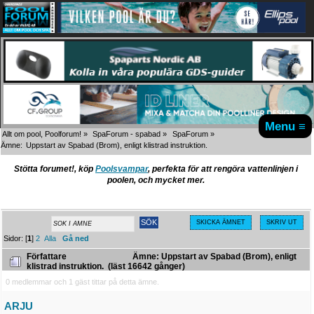
Menu ≡
Allt om pool, Poolforum!
»
SpaForum - spabad
»
SpaForum
»
Ämne:
Uppstart av Spabad (Brom), enligt klistrad instruktion.
Stötta forumet!, köp
Poolsvampar
, perfekta för att rengöra vattenlinjen i
poolen, och mycket mer.
SKICKA ÄMNET
SKRIV UT
Sidor: [
1
]
2
Alla
Gå ned
Författare
Ämne: Uppstart av Spabad (Brom), enligt
klistrad instruktion. (läst 16642 gånger)
0 medlemmar och 1 gäst tittar på detta ämne.
ARJU