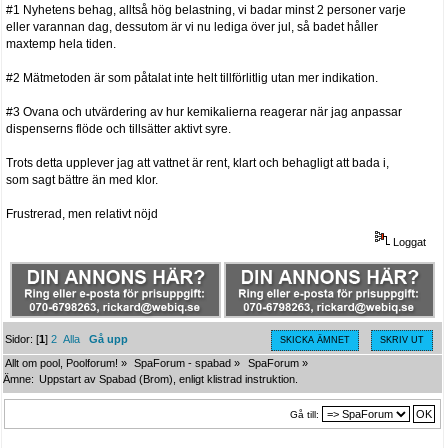
#1 Nyhetens behag, alltså hög belastning, vi badar minst 2 personer varje
eller varannan dag, dessutom är vi nu lediga över jul, så badet håller
maxtemp hela tiden.
#2 Mätmetoden är som påtalat inte helt tillförlitlig utan mer indikation.
#3 Ovana och utvärdering av hur kemikalierna reagerar när jag anpassar
dispenserns flöde och tillsätter aktivt syre.
Trots detta upplever jag att vattnet är rent, klart och behagligt att bada i,
som sagt bättre än med klor.
Frustrerad, men relativt nöjd
Loggat
Sidor: [
1
]
2
Alla
Gå upp
SKICKA ÄMNET
SKRIV UT
Allt om pool, Poolforum!
»
SpaForum - spabad
»
SpaForum
»
Ämne:
Uppstart av Spabad (Brom), enligt klistrad instruktion.
Gå till: