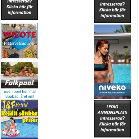
Egen pool hemma!
Spabad, året om!