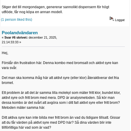
Stiger det till morgondagen, genererar sannolikt dispensern för högt
utflöde, får nog köpa en annan modell.
(1 person liked this)
Loggat
Poolandvändaren
«
Svar #6 skrivet:
december 21, 2025,
21:14:33:33 »
Hej,
Förstår din frustration här. Denna kombo med bromsalt och aktivt syre kan
vara svår.
Det man ska komma ihåg här att aktivt syre (eller klor) återaktiverar det fria
bromet.
Ett problem är att det är samma lilla molekyl som mäter fritt klor, bundet klor,
aktivt syre och fritt brom med mera. DPD är analysmetoden. Så kör man
dessa kombo är det svårt att avgöra som i ditt fall aktivt syre eller fritt brom?
Metoden mäter samma här.
Ditt aktiva syre kan inte bilda mer fritt brom än vad du tidigare tillsatt. Gissar
att du får värden på aktivt syre med DPD här? Så dina värden blir inte
tillförlitliga här vad som är vad?