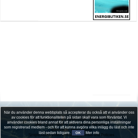
När du använder denna webbplats så accepterar du också att vi använder oss
av cookies för att funktionaliteten på sidan skall vara som förväntat. Vi
SimplePortal 2.3.8 © 2008-2026, SimplePortal
använder cookies bland annat för att aktivera dina personliga inställningar
SMF 2.0.19
|
SMF © 2017
,
Simple Machines
som registrerad medlem - och för att kunna avgöra vilka inlägg du läst och inte
SMFAds
for
Free Forums
läst sedan tidigare.
Mer info
OK
Simple Audio Video Embedder
|
Terms and Policies