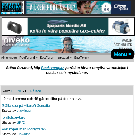
Menu ≡
Allt om pool, Poolforum!
»
SpaForum - spabad
»
SpaForum
Stötta forumet!, köp
Poolsvampar
, perfekta för att rengöra vattenlinjen i
poolen, och mycket mer.
Sidor:
1
...
70
[
71
]
Gå ned
0 medlemmar och 48 gäster tittar på denna tavla.
Ställa spa på Altan/Gräsmatta
Startat av
clawfinger
jordfelsbrytare
Startat av
SP72
Vart köper man locklyftare?
Startat av
Hiawatha