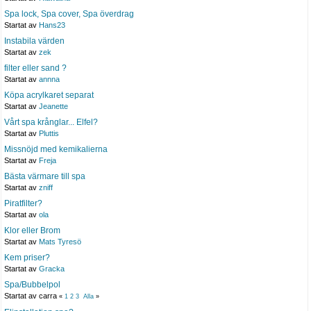
Spa lock, Spa cover, Spa överdrag
Startat av
Hans23
Instabila värden
Startat av
zek
filter eller sand ?
Startat av
annna
Köpa acrylkaret separat
Startat av
Jeanette
Vårt spa krånglar... Elfel?
Startat av
Pluttis
Missnöjd med kemikalierna
Startat av
Freja
Bästa värmare till spa
Startat av
zniff
Piratfilter?
Startat av
ola
Klor eller Brom
Startat av
Mats Tyresö
Kem priser?
Startat av
Gracka
Spa/Bubbelpol
Startat av carra
«
1
2
3
Alla
»