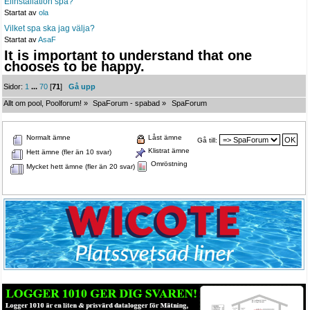
Elinstallation spa?
Startat av
ola
Vilket spa ska jag välja?
Startat av
AsaF
It is important to understand that one
chooses to be happy.
Sidor:
1
...
70
[
71
]
Gå upp
Allt om pool, Poolforum!
»
SpaForum - spabad
»
SpaForum
Normalt ämne
Låst ämne
Gå till:
Klistrat ämne
Hett ämne (fler än 10 svar)
Omröstning
Mycket hett ämne (fler än 20 svar)