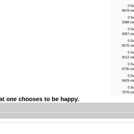
0 S
8578 vi
0 S
9388 vi
0 S
9357 vi
0 S
8270 vi
0 S
9212 vi
0 S
8730 vi
0 S
8429 vi
0 S
7576 vi
hat one chooses to be happy.