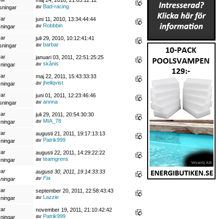
av
Bad-racing
sningar
var
juni 11, 2010, 13:34:44:44
av
Robbbin
sningar
var
juli 29, 2010, 10:12:41:41
av
barbar
sningar
var
januari 03, 2011, 22:51:25:25
av
skånis
sningar
var
maj 22, 2011, 15:43:33:33
av
jhellqvist
sningar
var
juni 01, 2011, 12:23:46:46
av
annna
sningar
var
juli 29, 2011, 20:54:30:30
av
MIA_78
sningar
var
augusti 21, 2011, 19:17:13:13
av
Patrik999
sningar
var
augusti 22, 2011, 14:29:22:22
av
teamgrens
sningar
var
augusti 30, 2011, 19:14:33:33
av
Fia
sningar
var
september 20, 2011, 22:58:43:43
av
Lazzie
sningar
var
november 19, 2011, 21:10:42:42
av
Patrik999
sningar