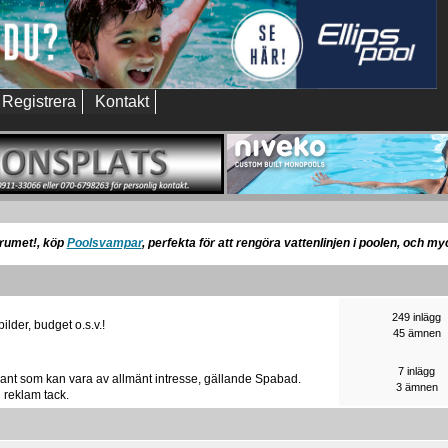
Registrera
Kontakt
orumet!, köp
Poolsvampar
, perfekta för att rengöra vattenlinjen i poolen, och m
249 inlägg
ilder, budget o.s.v.!
45 ämnen
7 inlägg
sådant som kan vara av allmänt intresse, gällande Spabad.
3 ämnen
 reklam tack.