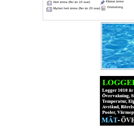
Klistrat ämne
Hett ämne (fler än 10 svar)
Omröstning
Mycket hett ämne (fler än 20 svar)