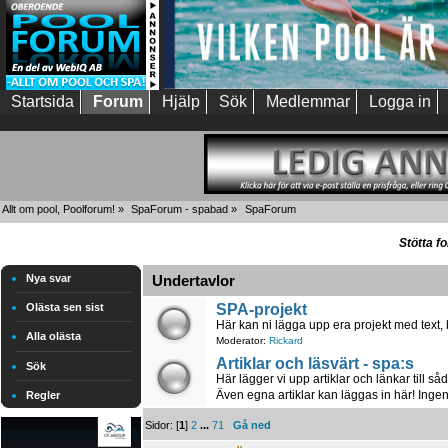
Startsida
Forum
Hjälp
Sök
Medlemmar
Logga in
Allt om pool, Poolforum!
»
SpaForum - spabad
»
SpaForum
Stötta f
Nya svar
Undertavlor
SPA-projekt
Olästa sen sist
Här kan ni lägga upp era projekt med text, b
Alla olästa
Moderator:
Rickard
Artiklar och läsvärt - spa:s
Sök
Här lägger vi upp artiklar och länkar till 
Även egna artiklar kan läggas in här! Ingen
Regler
Sidor: [
1
]
2
...
71
Gå ned