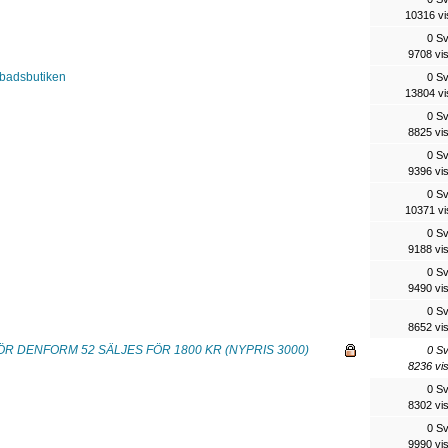
10316 vi
0 S
9708 vi
badsbutiken
0 S
13804 vi
0 S
8825 vi
0 S
9396 vi
0 S
10371 vi
0 S
9188 vi
0 S
9490 vi
0 S
8652 vi
ÖR DENFORM 52 SÄLJES FÖR 1800 KR (NYPRIS 3000)
0 S
8236 vi
0 S
8302 vi
0 S
9990 vi