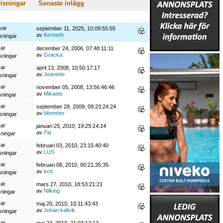
isningar
Senaste inlägg
var
september 11, 2025, 10:09:55:55
av
Kenneth
sningar
var
december 24, 2006, 07:48:11:11
av
Gracka
sningar
var
april 13, 2008, 10:50:17:17
av
Jeanette
sningar
var
november 05, 2008, 13:56:46:46
av
Mikaelo
sningar
var
september 28, 2009, 09:23:24:24
av
blomster
sningar
var
januari 25, 2010, 19:25:14:14
av
Fia
sningar
var
februari 03, 2010, 23:15:40:40
av
LUS
sningar
var
februari 08, 2010, 00:21:35:35
av
kcb
sningar
var
mars 27, 2010, 18:53:21:21
av
Nilking
sningar
var
maj 20, 2010, 10:11:43:43
av
Johan kallvik
sningar
var
maj 24, 2010, 21:03:12:12