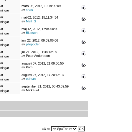
var
mars 05, 2012, 19:19:09:09
av
shas
sningar
var
maj 02, 2012, 15:11:34:34
av
Matt_S
sningar
var
maj 12, 2012, 17:04:00:00
av
Blueson
sningar
var
juni 22, 2012, 09:09:06:06
av
pitepoolen
sningar
var
juli 21, 2012, 11:44:18:18
av Peter Andersson
sningar
var
augusti 07, 2012, 21:09:50:50
av Pom
sningar
var
augusti 27, 2012, 17:20:13:13
av
edman
sningar
var
september 21, 2012, 08:43:59:59
av Micke-74
sningar
Gå till: