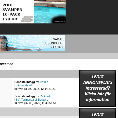
ycket mer.
Senaste inlägg
av
Alexch
i
Läckande rör
skrivet juli 03, 2022, 12:14:21:21
Senaste inlägg
av
Rickard
i
SV: Termostat till Bestw...
skrivet juni 03, 2026, 11:40:51:51