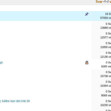
Svar
/
v
19 S
57059 vi
0 S
13889 vi
0 S
12977 vi
0 S
11859 vi
0 S
12136 vi
gt.
0 S
9285 vi
0 S
10738 vi
0 S
10394 vi
0 S
9069 vi
bättre kan det inte bli
0 S
10230 vi
0 S