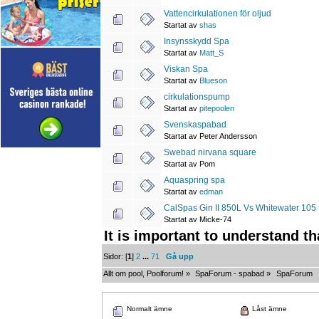
Vattencirkulationen för oljud
Startat av
shas
Insynsskydd Spa
Startat av
Matt_S
Viskan Spa
Startat av
Blueson
cirkulationspump
Startat av
pitepoolen
Svenskaspabad
Startat av Peter Andersson
Swebad nirvana square
Startat av Pom
Aquaspring spa
Startat av
edman
CalSpas Gin II 850L Vs Whitewater 105
Startat av Micke-74
It is important to understand t
Sidor: [
1
]
2
...
71
Gå upp
Allt om pool, Poolforum!
»
SpaForum - spabad
»
SpaForum
Normalt ämne
Låst ämne