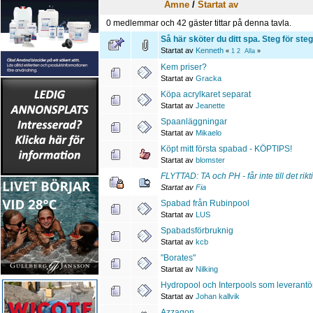
Ämne
/
Startat av
0 medlemmar och 42 gäster tittar på denna tavla.
Så här sköter du ditt spa. Steg för steg
Startat av
Kenneth
«
1
2
Alla
»
Kem priser?
Startat av
Gracka
Köpa acrylkaret separat
Startat av
Jeanette
Spaanläggningar
Startat av
Mikaelo
Köpt mitt första spabad - KÖPTIPS!
Startat av
blomster
FLYTTAD: TA och PH - får inte till det rikti
Startat av
Fia
Spabad från Rubinpool
Startat av
LUS
Spabadsförbruknig
Startat av
kcb
"Borates"
Startat av
Nilking
Hydropool och Interpools som leverantör, 
Startat av
Johan kallvik
Azzagon