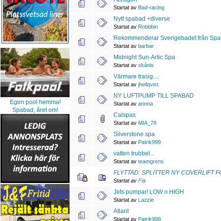
Startat av
Bad-racing
Nytt spabad +diverse
Startat av
Robbbin
Rekommenderar Sverigebadet från Spa
Startat av
barbar
Midnight Sun-Artic Spa
Startat av
skånis
Värmare trasig....
Startat av
jhellqvist
NY LUFTPUMP TILL SPABAD
Egen pool hemma!
Startat av
annna
Spabad, året om!
Calspas
Startat av
MIA_78
Silverstone spa
Startat av
Patrik999
vatten trubbel...
Startat av
teamgrens
FLYTTAD: SPLITTER NY COVERLIFT F
Startat av
Fia
Jets pumpar! LOW o HIGH
Startat av
Lazzie
Atlant
Startat av
Patrik999